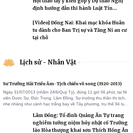
Hội thảo lấy ý kiến góp ý Dự thảo Nghị
định hướng dẫn thi hành Luật Tín
ngưỡng, tôn giáo
[Video] Đồng Nai: Khai mạc khóa Huân
tu dành cho Ban Trị sự và Tăng Ni an cư
tại chỗ
Lịch sử - Nhân Vật
Sư Trưởng Hải Triều Âm- Tịch chiếu vô song (1920-2013)
Ngày 31/07/2013 (nhằm 24/6/Quý Tỵ), đúng 11 giờ 56 phút, tại Ni
viện Dược Sư, Đức Trọng, Lâm Đồng, Sư trưởng thu thần thị tịch,
nhẹ nhàng như cánh hạc trắng bay về Tây phương, trụ thế 94 tuổi
đời, 60 hạ lạp.
Lâm Đồng: Tổ đình Quảng Ân Tự trang
nghiêm tưởng niệm húy nhật cố Trưởng
lão Hòa thượng khai sơn Thích Hồng Ân