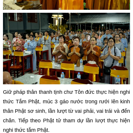
Giữ pháp thân thanh tịnh chư Tôn đức thực hiện nghi
thức Tắm Phật, múc 3 gáo nước trong rưới lên kinh
thân Phật sơ sinh, lần lượt từ vai phải, vai trái và đến
chân. Tiếp theo Phật tử tham dự lần lượt thực hiện
nghi thức tắm Phật.