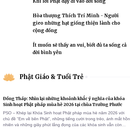
Khi lời Phật dạy đi vào đời sống
Hòa thượng Thích Trí Minh - Người
gieo những hạt giống thiện lành cho
cộng đồng
Ít muốn sẽ thấy an vui, biết đủ ta sống cả
đời bình yên
Phật Giáo & Tuổi Trẻ
Đồng Tháp: Nhìn lại những khoảnh khắc ý nghĩa của khóa
Sinh hoạt Phật pháp mùa hè 2026 tại chùa Trường Phước
PSO – Khép lại Khóa Sinh hoạt Phật pháp mùa hè năm 2026 với
chủ đề “Em về bên Phật”, những tiếng cười trong trẻo, ánh mắt hồn
nhiên và những giây phút lắng đọng của các khóa sinh vẫn còn
đọng lại dưới mái chùa Trường Phước (xã Tân Hương, tỉnh Đồng