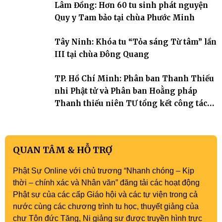
Lâm Đồng: Hơn 60 tu sinh phát nguyện
Tháp). Những tuần tu học ngắn ngủi nhưng đã trở thành hành
trang quý báu, gieo những hạt giống thiện l
Quy y Tam bảo tại chùa Phước Minh
Tây Ninh: Khóa tu “Tỏa sáng Từ tâm” lần
III tại chùa Đông Quang
TP. Hồ Chí Minh: Phân ban Thanh Thiếu
nhi Phật tử và Phân ban Hoằng pháp
Thanh thiếu niên TƯ tổng kết công tác
Phật sự nhiệm kỳ IX (2022 – 2027)
QUAN TÂM & HỖ TRỢ
Phật Sự Online với chủ trương “Nhanh chóng – Kịp
thời – chính xác và Nhân văn” đăng tải các hoạt động
Phật sự của các cấp Giáo hội và các tự viện trong cả
nước cùng các chương trình tu học, thuyết giảng của
chư Tôn đức Tăng, Ni giảng sư được truyền hình trực