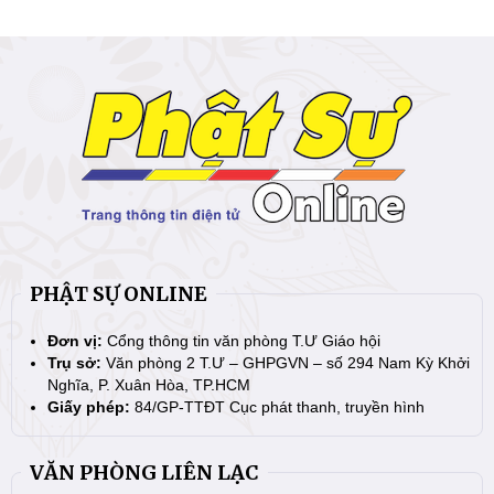
PHẬT SỰ ONLINE
Đơn vị:
Cổng thông tin văn phòng T.Ư Giáo hội
Trụ sở:
Văn phòng 2 T.Ư – GHPGVN – số 294 Nam Kỳ Khởi
Nghĩa, P. Xuân Hòa, TP.HCM
Giấy phép:
84/GP-TTĐT Cục phát thanh, truyền hình
VĂN PHÒNG LIÊN LẠC