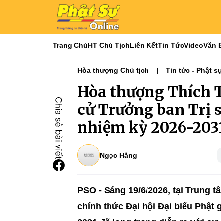
Trang Chủ
HT Chủ Tịch
Liên Kết
Tin Tức
Video
Văn 
Hòa thượng Chủ tịch
Tin tức - Phật s
Phật sự miền Đông
Phật sự TƯGH
Hòa thượng Thích T
Đại hội Phật giáo tỉnh thành - NK 2026-20
cử Trưởng ban Trị
nhiệm kỳ 2026-203
Ngọc Hằng
PSO - Sáng 19/6/2026, tại Trung t
chính thức Đại hội Đại biểu Phật g