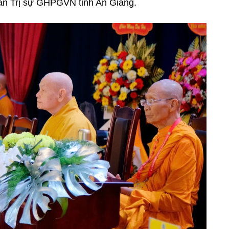
an Trị sự GHPGVN tỉnh An Giang.