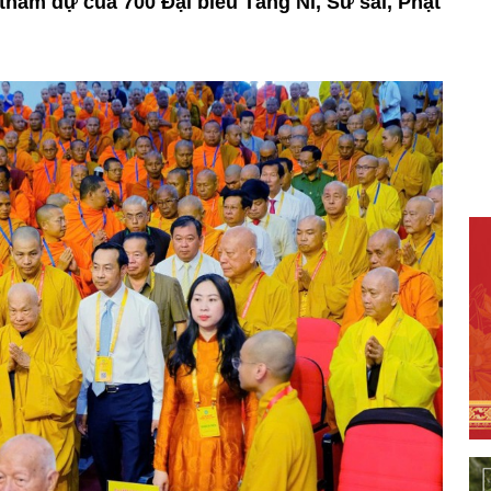
 tham dự của 700 Đại biểu Tăng Ni, Sư sãi, Phật