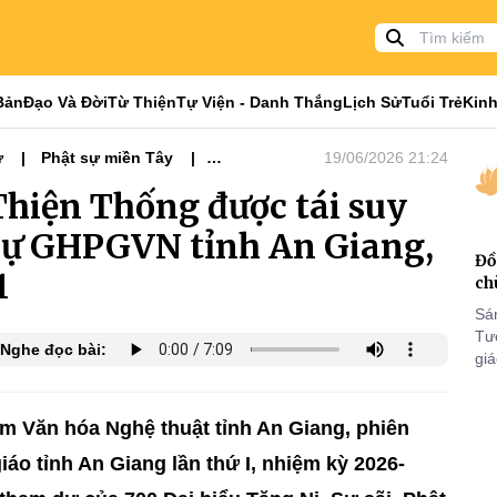
Bản
Đạo Và Đời
Từ Thiện
Tự Viện - Danh Thắng
Lịch Sử
Tuổi Trẻ
Kinh
ự
Phật sự miền Tây
19/06/2026 21:24
Nổi bật
Tiêu điểm
hiện Thống được tái suy
31
 sự GHPGVN tỉnh An Giang,
Đồ
1
ch
Sá
Tư
Nghe đọc bài:
gi
Khó
25
VI
âm Văn hóa Nghệ thuật tỉnh An Giang, phiên
iáo tỉnh An Giang lần thứ I, nhiệm kỳ 2026-