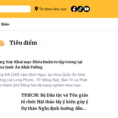
Tin theo khu vực
 Điển
Tiêu điểm
ng Nai: Khai mạc Khóa huân tu tập trung tại
ùa Quốc Ân Khải Tường
ng 6/8 (24/6 năm Bính Ngọ), tại chùa Quốc Ân Khải
ờng (xã Long Phước, TP. Đồng Nai), Ban Trị sự Phật
áo thành phố Đồng Nai đã trang nghiêm khai mạc
a huân tu tập trung trong mùa An cư kiết hạ Phật lịch
TP.HCM: Bộ Dân tộc và Tôn giáo
70 dành cho chư Tăng hành giả an cư tại chỗ khu vực
I, VIII và trường hạ chùa Quốc Ân Khải Tường.
tổ chức Hội thảo lấy ý kiến góp ý
Dự thảo Nghị định hướng dẫn
thi hành Luật Tín ngưỡng, tôn