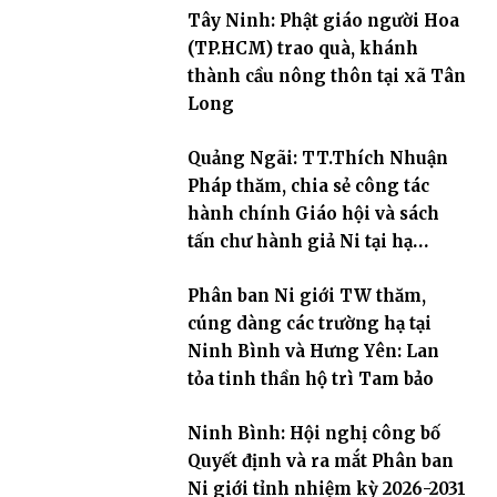
Tây Ninh: Phật giáo người Hoa
(TP.HCM) trao quà, khánh
thành cầu nông thôn tại xã Tân
Long
Quảng Ngãi: TT.Thích Nhuận
Pháp thăm, chia sẻ công tác
hành chính Giáo hội và sách
tấn chư hành giả Ni tại hạ
trường an cư Phân ban Ni giới
Phân ban Ni giới TW thăm,
tỉnh
cúng dàng các trường hạ tại
Ninh Bình và Hưng Yên: Lan
tỏa tinh thần hộ trì Tam bảo
Ninh Bình: Hội nghị công bố
Quyết định và ra mắt Phân ban
Ni giới tỉnh nhiệm kỳ 2026-2031