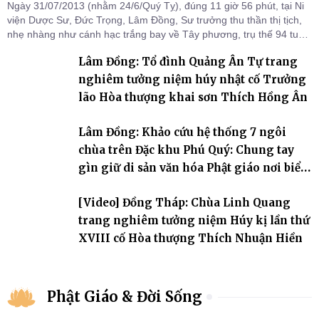
Ngày 31/07/2013 (nhằm 24/6/Quý Tỵ), đúng 11 giờ 56 phút, tại Ni
viện Dược Sư, Đức Trọng, Lâm Đồng, Sư trưởng thu thần thị tịch,
nhẹ nhàng như cánh hạc trắng bay về Tây phương, trụ thế 94 tuổi
đời, 60 hạ lạp.
Lâm Đồng: Tổ đình Quảng Ân Tự trang
nghiêm tưởng niệm húy nhật cố Trưởng
lão Hòa thượng khai sơn Thích Hồng Ân
Lâm Đồng: Khảo cứu hệ thống 7 ngôi
chùa trên Đặc khu Phú Quý: Chung tay
gìn giữ di sản văn hóa Phật giáo nơi biển
đảo
[Video] Đồng Tháp: Chùa Linh Quang
trang nghiêm tưởng niệm Húy kị lần thứ
XVIII cố Hòa thượng Thích Nhuận Hiền
Phật Giáo & Đời Sống