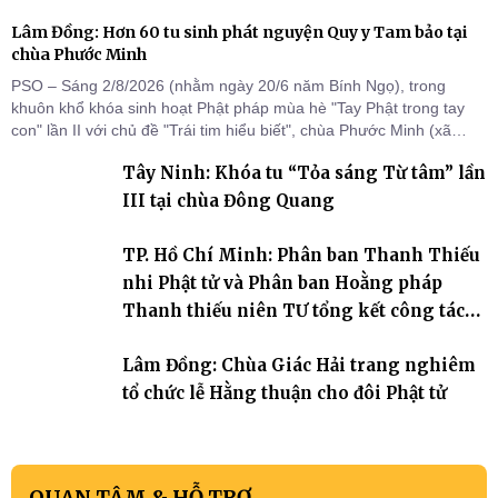
Lâm Đồng: Hơn 60 tu sinh phát nguyện Quy y Tam bảo tại
chùa Phước Minh
PSO – Sáng 2/8/2026 (nhằm ngày 20/6 năm Bính Ngọ), trong
khuôn khổ khóa sinh hoạt Phật pháp mùa hè "Tay Phật trong tay
con" lần II với chủ đề "Trái tim hiểu biết", chùa Phước Minh (xã
Hàm Kiệm) đã trang nghiêm tổ chức lễ phát nguyện quy y Tam bảo
Tây Ninh: Khóa tu “Tỏa sáng Từ tâm” lần
cho hơn 60 tu sinh.
III tại chùa Đông Quang
TP. Hồ Chí Minh: Phân ban Thanh Thiếu
nhi Phật tử và Phân ban Hoằng pháp
Thanh thiếu niên TƯ tổng kết công tác
Phật sự nhiệm kỳ IX (2022 – 2027)
Lâm Đồng: Chùa Giác Hải trang nghiêm
tổ chức lễ Hằng thuận cho đôi Phật tử
QUAN TÂM & HỖ TRỢ