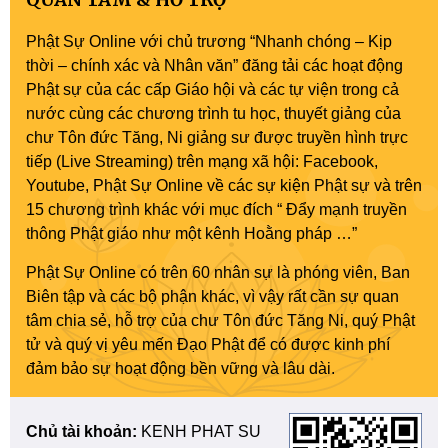
Phật Sự Online với chủ trương “Nhanh chóng – Kịp
thời – chính xác và Nhân văn” đăng tải các hoạt động
Phật sự của các cấp Giáo hội và các tự viện trong cả
nước cùng các chương trình tu học, thuyết giảng của
chư Tôn đức Tăng, Ni giảng sư được truyền hình trực
tiếp (Live Streaming) trên mạng xã hội: Facebook,
Youtube, Phật Sự Online về các sự kiện Phật sự và trên
15 chương trình khác với mục đích “ Đẩy mạnh truyền
thông Phật giáo như một kênh Hoằng pháp …”
Phật Sự Online có trên 60 nhân sự là phóng viên, Ban
Biên tập và các bộ phận khác, vì vậy rất cần sự quan
tâm chia sẻ, hỗ trợ của chư Tôn đức Tăng Ni, quý Phật
tử và quý vị yêu mến Đạo Phật để có được kinh phí
đảm bảo sự hoạt động bền vững và lâu dài.
Chủ tài khoản:
KENH PHAT SU