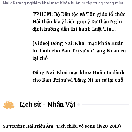
Nai đã trang nghiêm khai mạc Khóa huân tu tập trung trong mùa
An cư kiết hạ Phật lịch 2570 dành cho chư Tăng hành giả an cư tại
TP.HCM: Bộ Dân tộc và Tôn giáo tổ chức
chỗ khu vực VII, VIII và trường hạ chùa Quốc Ân Khải Tường.
Hội thảo lấy ý kiến góp ý Dự thảo Nghị
định hướng dẫn thi hành Luật Tín
ngưỡng, tôn giáo
[Video] Đồng Nai: Khai mạc khóa Huân
tu dành cho Ban Trị sự và Tăng Ni an cư
tại chỗ
Đồng Nai: Khai mạc khóa Huân tu dành
cho Ban Trị sự và Tăng Ni an cư tại chỗ
Lịch sử - Nhân Vật
Sư Trưởng Hải Triều Âm- Tịch chiếu vô song (1920-2013)