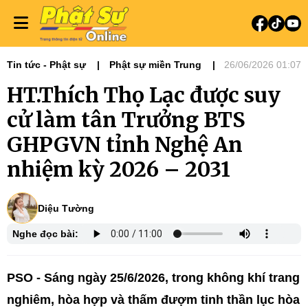
Tin tức - Phật sự
Phật sự miền Trung
26/06/2026 01:07
Nổi bật
HT.Thích Thọ Lạc được suy
Đại hội Phật giáo tỉnh thành - NK 2026-
2031
cử làm tân Trưởng BTS
GHPGVN tỉnh Nghệ An
nhiệm kỳ 2026 – 2031
Diệu Tường
Nghe đọc bài:
PSO - Sáng ngày 25/6/2026, trong không khí trang
nghiêm, hòa hợp và thấm đượm tinh thần lục hòa