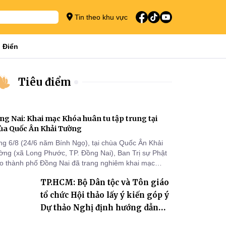
Tin theo khu vực
 Điển
Tiêu điểm
ng Nai: Khai mạc Khóa huân tu tập trung tại
ùa Quốc Ân Khải Tường
ng 6/8 (24/6 năm Bính Ngọ), tại chùa Quốc Ân Khải
ờng (xã Long Phước, TP. Đồng Nai), Ban Trị sự Phật
áo thành phố Đồng Nai đã trang nghiêm khai mạc
a huân tu tập trung trong mùa An cư kiết hạ Phật lịch
TP.HCM: Bộ Dân tộc và Tôn giáo
70 dành cho chư Tăng hành giả an cư tại chỗ khu vực
I, VIII và trường hạ chùa Quốc Ân Khải Tường.
tổ chức Hội thảo lấy ý kiến góp ý
Dự thảo Nghị định hướng dẫn
thi hành Luật Tín ngưỡng, tôn