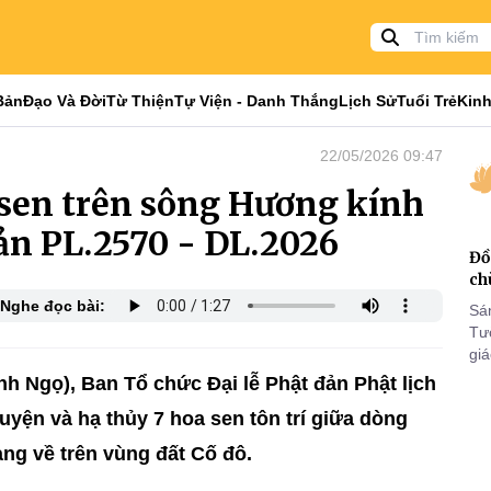
Bản
Đạo Và Đời
Từ Thiện
Tự Viện - Danh Thắng
Lịch Sử
Tuổi Trẻ
Kinh
22/05/2026 09:47
 sen trên sông Hương kính
ản PL.2570 - DL.2026
Đồ
ch
Nghe đọc bài:
Sá
Tư
gi
Khó
nh Ngọ), Ban Tổ chức Đại lễ Phật đản Phật lịch
25
uyện và hạ thủy 7 hoa sen tôn trí giữa dòng
VI
ng về trên vùng đất Cố đô.