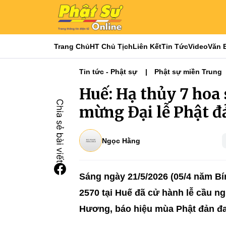
Trang Chủ
HT Chủ Tịch
Liên Kết
Tin Tức
Video
Văn 
Tin tức - Phật sự
Phật sự miền Trung
Huế: Hạ thủy 7 hoa
mừng Đại lễ Phật đ
Ngọc Hằng
Sáng ngày 21/5/2026 (05/4 năm Bí
2570 tại Huế đã cử hành lễ cầu ng
Hương, báo hiệu mùa Phật đản đa