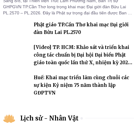
Sáng 8/8, tại Thiền viện Trúc Lâm Phương Nam, Ban Trị sự
GHPGVN TP.Cần Thơ long trọng khai mạc Đại giới đàn Bửu Lai
PL.2570 – PL.2026. Đây là Phật sự trọng đại đầu tiên được Ban Trị
sự triển khai sau thành công của Đại hội Phật giáo thành phố lần
Phật giáo TP.Cần Thơ khai mạc Đại giới
thứ I, thể hiện sự quan tâm đối với công tác truyền giới, đào tạo
Tăng tài và tiếp nối mạng mạch Tăng-g
đàn Bửu Lai PL.2570
[Video] TP. HCM: Khảo sát và triển khai
công tác chuẩn bị Đại hội Đại biểu Phật
giáo toàn quốc lần thứ X, nhiệm kỳ 2026-
2031
Huế: Khai mạc triển lãm cùng chuỗi các
sự kiện Kỷ niệm 75 năm thành lập
GĐPTVN
Lịch sử - Nhân Vật