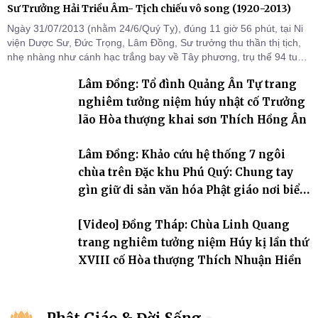
Sư Trưởng Hải Triều Âm- Tịch chiếu vô song (1920-2013)
Ngày 31/07/2013 (nhằm 24/6/Quý Tỵ), đúng 11 giờ 56 phút, tại Ni
viện Dược Sư, Đức Trọng, Lâm Đồng, Sư trưởng thu thần thị tịch,
nhẹ nhàng như cánh hạc trắng bay về Tây phương, trụ thế 94 tuổi
đời, 60 hạ lạp.
Lâm Đồng: Tổ đình Quảng Ân Tự trang
nghiêm tưởng niệm húy nhật cố Trưởng
lão Hòa thượng khai sơn Thích Hồng Ân
Lâm Đồng: Khảo cứu hệ thống 7 ngôi
chùa trên Đặc khu Phú Quý: Chung tay
gìn giữ di sản văn hóa Phật giáo nơi biển
đảo
[Video] Đồng Tháp: Chùa Linh Quang
trang nghiêm tưởng niệm Húy kị lần thứ
XVIII cố Hòa thượng Thích Nhuận Hiền