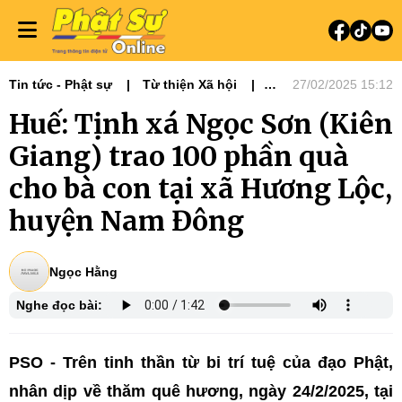
Tin tức - Phật sự
Từ thiện Xã hội
27/02/2025 15:12
Phật sự miền Tây
Huế: Tịnh xá Ngọc Sơn (Kiên
Phật sự miền Trung
Giang) trao 100 phần quà
cho bà con tại xã Hương Lộc,
huyện Nam Đông
Ngọc Hằng
Nghe đọc bài:
PSO -
Trên tinh thần từ bi trí tuệ của đạo Phật,
n
hân dịp về thăm quê hương,
ngày 24/2/2025, tại