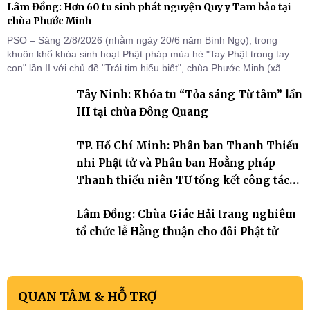
Lâm Đồng: Hơn 60 tu sinh phát nguyện Quy y Tam bảo tại
chùa Phước Minh
PSO – Sáng 2/8/2026 (nhằm ngày 20/6 năm Bính Ngọ), trong
khuôn khổ khóa sinh hoạt Phật pháp mùa hè "Tay Phật trong tay
con" lần II với chủ đề "Trái tim hiểu biết", chùa Phước Minh (xã
Hàm Kiệm) đã trang nghiêm tổ chức lễ phát nguyện quy y Tam bảo
Tây Ninh: Khóa tu “Tỏa sáng Từ tâm” lần
cho hơn 60 tu sinh.
III tại chùa Đông Quang
TP. Hồ Chí Minh: Phân ban Thanh Thiếu
nhi Phật tử và Phân ban Hoằng pháp
Thanh thiếu niên TƯ tổng kết công tác
Phật sự nhiệm kỳ IX (2022 – 2027)
Lâm Đồng: Chùa Giác Hải trang nghiêm
tổ chức lễ Hằng thuận cho đôi Phật tử
QUAN TÂM & HỖ TRỢ