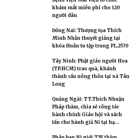
khám mắt miễn phí cho 120
người dân
Đồng Nai: Thượng tọa Thích
Minh Nhẫn thuyết giảng tại
khóa Huân tu tập trung PL.2570
Tây Ninh: Phật giáo người Hoa
(TP.HCM) trao quà, khánh
thành cầu nông thôn tại xã Tân
Long
Quảng Ngãi: TT.Thích Nhuận
Pháp thăm, chia sẻ công tác
hành chính Giáo hội và sách
tấn chư hành giả Ni tại hạ
trường an cư Phân ban Ni giới
Phân ban Ni giới TW thăm,
tỉnh