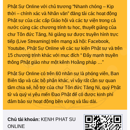
Phật Sự Online với chủ trương “Nhanh chóng – Kịp
thời – chính xác và Nhân văn” đăng tải các hoạt động
Phật sự của các cấp Giáo hội và các tự viện trong cả
nước cùng các chương trình tu học, thuyết giảng của
chư Tôn đức Tăng, Ni giảng sư được truyền hình trực
tiếp (Live Streaming) trên mạng xã hội: Facebook,
Youtube, Phật Sự Online về các sự kiện Phật sự và trên
15 chương trình khác với mục đích “ Đẩy mạnh truyền
thông Phật giáo như một kênh Hoằng pháp …”
Phật Sự Online có trên 60 nhân sự là phóng viên, Ban
Biên tập và các bộ phận khác, vì vậy rất cần sự quan
tâm chia sẻ, hỗ trợ của chư Tôn đức Tăng Ni, quý Phật
tử và quý vị yêu mến Đạo Phật để có được kinh phí
đảm bảo sự hoạt động bền vững và lâu dài.
Chủ tài khoản:
KENH PHAT SU
ONLINE