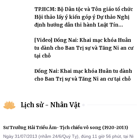
An cư kiết hạ Phật lịch 2570 dành cho chư Tăng hành giả an cư tại
TP.HCM: Bộ Dân tộc và Tôn giáo tổ chức
chỗ khu vực VII, VIII và trường hạ chùa Quốc Ân Khải Tường.
Hội thảo lấy ý kiến góp ý Dự thảo Nghị
định hướng dẫn thi hành Luật Tín
ngưỡng, tôn giáo
[Video] Đồng Nai: Khai mạc khóa Huân
tu dành cho Ban Trị sự và Tăng Ni an cư
tại chỗ
Đồng Nai: Khai mạc khóa Huân tu dành
cho Ban Trị sự và Tăng Ni an cư tại chỗ
Lịch sử - Nhân Vật
Sư Trưởng Hải Triều Âm- Tịch chiếu vô song (1920-2013)
Ngày 31/07/2013 (nhằm 24/6/Quý Tỵ), đúng 11 giờ 56 phút, tại Ni