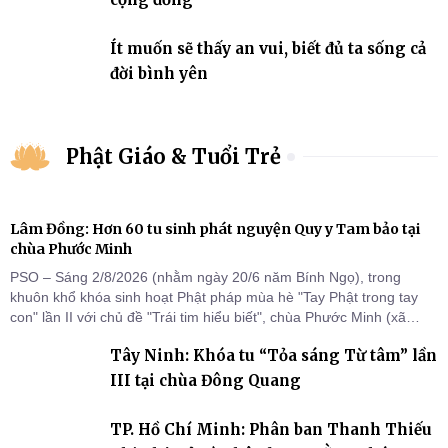
Ít muốn sẽ thấy an vui, biết đủ ta sống cả
đời bình yên
Phật Giáo & Tuổi Trẻ
Lâm Đồng: Hơn 60 tu sinh phát nguyện Quy y Tam bảo tại
chùa Phước Minh
PSO – Sáng 2/8/2026 (nhằm ngày 20/6 năm Bính Ngọ), trong
khuôn khổ khóa sinh hoạt Phật pháp mùa hè "Tay Phật trong tay
con" lần II với chủ đề "Trái tim hiểu biết", chùa Phước Minh (xã
Hàm Kiệm) đã trang nghiêm tổ chức lễ phát nguyện quy y Tam bảo
Tây Ninh: Khóa tu “Tỏa sáng Từ tâm” lần
cho hơn 60 tu sinh.
III tại chùa Đông Quang
TP. Hồ Chí Minh: Phân ban Thanh Thiếu