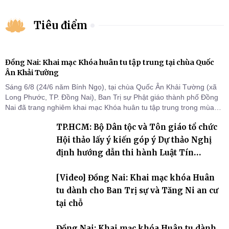
Tiêu điểm
Đồng Nai: Khai mạc Khóa huân tu tập trung tại chùa Quốc
Ân Khải Tường
Sáng 6/8 (24/6 năm Bính Ngọ), tại chùa Quốc Ân Khải Tường (xã
Long Phước, TP. Đồng Nai), Ban Trị sự Phật giáo thành phố Đồng
Nai đã trang nghiêm khai mạc Khóa huân tu tập trung trong mùa
An cư kiết hạ Phật lịch 2570 dành cho chư Tăng hành giả an cư tại
TP.HCM: Bộ Dân tộc và Tôn giáo tổ chức
chỗ khu vực VII, VIII và trường hạ chùa Quốc Ân Khải Tường.
Hội thảo lấy ý kiến góp ý Dự thảo Nghị
định hướng dẫn thi hành Luật Tín
ngưỡng, tôn giáo
[Video] Đồng Nai: Khai mạc khóa Huân
tu dành cho Ban Trị sự và Tăng Ni an cư
tại chỗ
Đồng Nai: Khai mạc khóa Huân tu dành