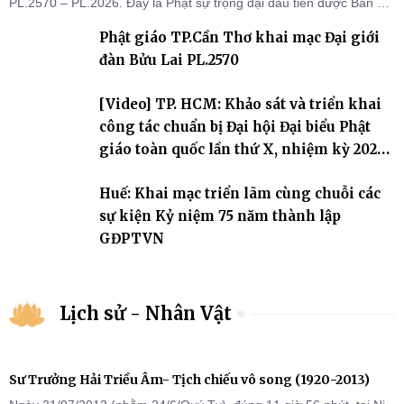
PL.2570 – PL.2026. Đây là Phật sự trọng đại đầu tiên được Ban Trị
sự triển khai sau thành công của Đại hội Phật giáo thành phố lần
Phật giáo TP.Cần Thơ khai mạc Đại giới
thứ I, thể hiện sự quan tâm đối với công tác truyền giới, đào tạo
Tăng tài và tiếp nối mạng mạch Tăng-g
đàn Bửu Lai PL.2570
[Video] TP. HCM: Khảo sát và triển khai
công tác chuẩn bị Đại hội Đại biểu Phật
giáo toàn quốc lần thứ X, nhiệm kỳ 2026-
2031
Huế: Khai mạc triển lãm cùng chuỗi các
sự kiện Kỷ niệm 75 năm thành lập
GĐPTVN
Lịch sử - Nhân Vật
Sư Trưởng Hải Triều Âm- Tịch chiếu vô song (1920-2013)