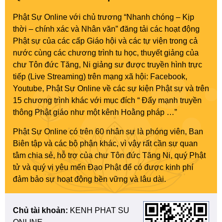
Phật Sự Online với chủ trương “Nhanh chóng – Kịp
thời – chính xác và Nhân văn” đăng tải các hoạt động
Phật sự của các cấp Giáo hội và các tự viện trong cả
nước cùng các chương trình tu học, thuyết giảng của
chư Tôn đức Tăng, Ni giảng sư được truyền hình trực
tiếp (Live Streaming) trên mạng xã hội: Facebook,
Youtube, Phật Sự Online về các sự kiện Phật sự và trên
15 chương trình khác với mục đích “ Đẩy mạnh truyền
thông Phật giáo như một kênh Hoằng pháp …”
Phật Sự Online có trên 60 nhân sự là phóng viên, Ban
Biên tập và các bộ phận khác, vì vậy rất cần sự quan
tâm chia sẻ, hỗ trợ của chư Tôn đức Tăng Ni, quý Phật
tử và quý vị yêu mến Đạo Phật để có được kinh phí
đảm bảo sự hoạt động bền vững và lâu dài.
Chủ tài khoản:
KENH PHAT SU