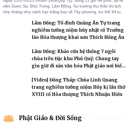
Ngày 31/07/2013 (nhằm 24/6/Quý Tỵ), đúng 11 giờ 56 phút, tại Ni
viện Dược Sư, Đức Trọng, Lâm Đồng, Sư trưởng thu thần thị tịch,
nhẹ nhàng như cánh hạc trắng bay về Tây phương, trụ thế 94 tuổi
đời, 60 hạ lạp.
Lâm Đồng: Tổ đình Quảng Ân Tự trang
nghiêm tưởng niệm húy nhật cố Trưởng
lão Hòa thượng khai sơn Thích Hồng Ân
Lâm Đồng: Khảo cứu hệ thống 7 ngôi
chùa trên Đặc khu Phú Quý: Chung tay
gìn giữ di sản văn hóa Phật giáo nơi biển
đảo
[Video] Đồng Tháp: Chùa Linh Quang
trang nghiêm tưởng niệm Húy kị lần thứ
XVIII cố Hòa thượng Thích Nhuận Hiền
Phật Giáo & Đời Sống