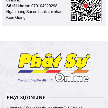
ONLINE
Số tài khoản:
070104929298
Ngân hàng Sacombank chi nhánh
Kiên Giang
PHẬT SỰ ONLINE
Đơn vị:
Cổng thông tin văn phòng T.Ư Giáo hội