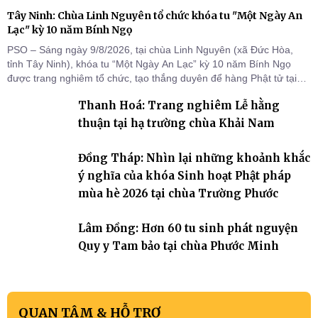
Tây Ninh: Chùa Linh Nguyên tổ chức khóa tu "Một Ngày An
Lạc" kỳ 10 năm Bính Ngọ
PSO – Sáng ngày 9/8/2026, tại chùa Linh Nguyên (xã Đức Hòa,
tỉnh Tây Ninh), khóa tu “Một Ngày An Lạc” kỳ 10 năm Bính Ngọ
được trang nghiêm tổ chức, tạo thắng duyên để hàng Phật tử tại
gia trở về nương tựa Tam bảo, lắng đọng thân tâm và vun bồi đời
Thanh Hoá: Trang nghiêm Lễ hằng
sống thiện lành.
thuận tại hạ trường chùa Khải Nam
Đồng Tháp: Nhìn lại những khoảnh khắc
ý nghĩa của khóa Sinh hoạt Phật pháp
mùa hè 2026 tại chùa Trường Phước
Lâm Đồng: Hơn 60 tu sinh phát nguyện
Quy y Tam bảo tại chùa Phước Minh
QUAN TÂM & HỖ TRỢ