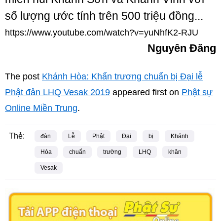
số lượng ước tính trên 500 triệu đồng...
https://www.youtube.com/watch?v=yuNhfK2-RJU
Nguyên Đăng
The post
Khánh Hòa: Khẩn trương chuẩn bị Đại lễ
Phật đản LHQ Vesak 2019
appeared first on
Phật sự
Online Miền Trung
.
Thẻ:
đàn
Lễ
Phật
Đại
bị
Khánh
Hòa
chuẩn
trường
LHQ
khăn
Vesak