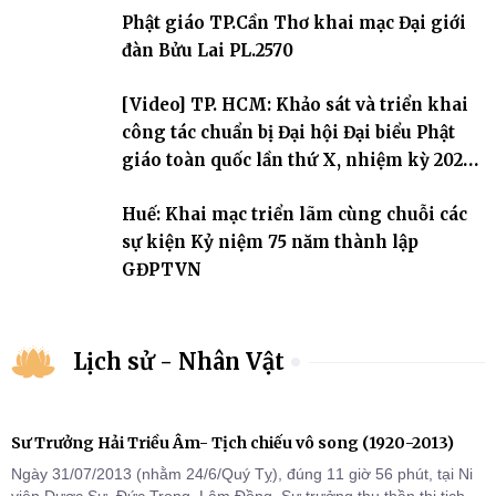
sự triển khai sau thành công của Đại hội Phật giáo thành phố lần
Phật giáo TP.Cần Thơ khai mạc Đại giới
thứ I, thể hiện sự quan tâm đối với công tác truyền giới, đào tạo
Tăng tài và tiếp nối mạng mạch Tăng-g
đàn Bửu Lai PL.2570
[Video] TP. HCM: Khảo sát và triển khai
công tác chuẩn bị Đại hội Đại biểu Phật
giáo toàn quốc lần thứ X, nhiệm kỳ 2026-
2031
Huế: Khai mạc triển lãm cùng chuỗi các
sự kiện Kỷ niệm 75 năm thành lập
GĐPTVN
Lịch sử - Nhân Vật
Sư Trưởng Hải Triều Âm- Tịch chiếu vô song (1920-2013)
Ngày 31/07/2013 (nhằm 24/6/Quý Tỵ), đúng 11 giờ 56 phút, tại Ni
viện Dược Sư, Đức Trọng, Lâm Đồng, Sư trưởng thu thần thị tịch,