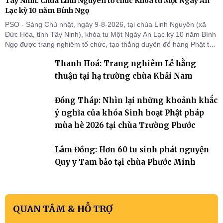
Tây Ninh: Chùa Linh Nguyên tổ chức Khóa tu Một Ngày An
Lạc kỳ 10 năm Bính Ngọ
PSO - Sáng Chủ nhật, ngày 9-8-2026, tại chùa Linh Nguyên (xã
Đức Hòa, tỉnh Tây Ninh), khóa tu Một Ngày An Lạc kỳ 10 năm Bính
Ngọ được trang nghiêm tổ chức, tạo thắng duyên để hàng Phật tử
tại gia trở về nương tựa Tam bảo, lắng đọng thân tâm và vun bồi
Thanh Hoá: Trang nghiêm Lễ hằng
đời sống thiện lành.
thuận tại hạ trường chùa Khải Nam
Đồng Tháp: Nhìn lại những khoảnh khắc
ý nghĩa của khóa Sinh hoạt Phật pháp
mùa hè 2026 tại chùa Trường Phước
Lâm Đồng: Hơn 60 tu sinh phát nguyện
Quy y Tam bảo tại chùa Phước Minh
QUAN TÂM & HỖ TRỢ