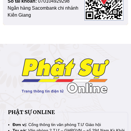
Số tài khoản:
070104929298
Ngân hàng Sacombank chi nhánh
Kiên Giang
PHẬT SỰ ONLINE
Đơn vị:
Cổng thông tin văn phòng T.Ư Giáo hội
Trụ sở:
Văn phòng 2 T.Ư – GHPGVN – số 294 Nam Kỳ Khởi