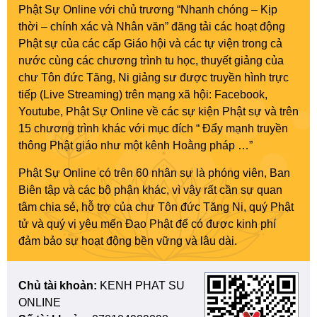
Phật Sự Online với chủ trương “Nhanh chóng – Kịp
thời – chính xác và Nhân văn” đăng tải các hoạt động
Phật sự của các cấp Giáo hội và các tự viện trong cả
nước cùng các chương trình tu học, thuyết giảng của
chư Tôn đức Tăng, Ni giảng sư được truyền hình trực
tiếp (Live Streaming) trên mạng xã hội: Facebook,
Youtube, Phật Sự Online về các sự kiện Phật sự và trên
15 chương trình khác với mục đích “ Đẩy mạnh truyền
thông Phật giáo như một kênh Hoằng pháp …”
Phật Sự Online có trên 60 nhân sự là phóng viên, Ban
Biên tập và các bộ phận khác, vì vậy rất cần sự quan
tâm chia sẻ, hỗ trợ của chư Tôn đức Tăng Ni, quý Phật
tử và quý vị yêu mến Đạo Phật để có được kinh phí
đảm bảo sự hoạt động bền vững và lâu dài.
Chủ tài khoản:
KENH PHAT SU
ONLINE