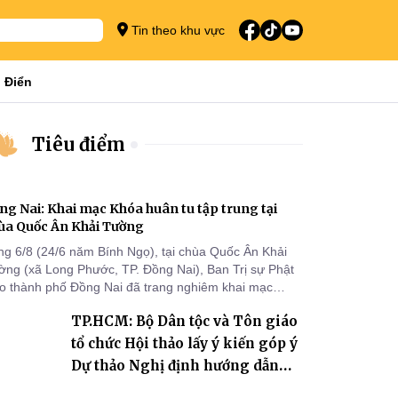
Tin theo khu vực
 Điển
Tiêu điểm
ng Nai: Khai mạc Khóa huân tu tập trung tại
ùa Quốc Ân Khải Tường
ng 6/8 (24/6 năm Bính Ngọ), tại chùa Quốc Ân Khải
ờng (xã Long Phước, TP. Đồng Nai), Ban Trị sự Phật
áo thành phố Đồng Nai đã trang nghiêm khai mạc
a huân tu tập trung trong mùa An cư kiết hạ Phật lịch
TP.HCM: Bộ Dân tộc và Tôn giáo
70 dành cho chư Tăng hành giả an cư tại chỗ khu vực
I, VIII và trường hạ chùa Quốc Ân Khải Tường.
tổ chức Hội thảo lấy ý kiến góp ý
Dự thảo Nghị định hướng dẫn
thi hành Luật Tín ngưỡng, tôn