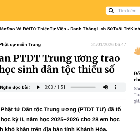
Bản
Đạo Và Đời
Từ Thiện
Tự Viện - Danh Thắng
Lịch Sử
Tuổi Trẻ
Kinh
Phật sự miền Trung
31/01/2026 06:47
an PTDT Trung ương trao
học sinh dân tộc thiểu số
Đồ
ch
Nghe đọc bài:
Sá
Tư
gi
Khó
 Phật tử Dân tộc Trung ương (PTDT TƯ) đã tổ
25
 học kỳ II, năm học 2025–2026 cho 28 em học
VI
nh khó khăn trên địa bàn tỉnh Khánh Hòa.