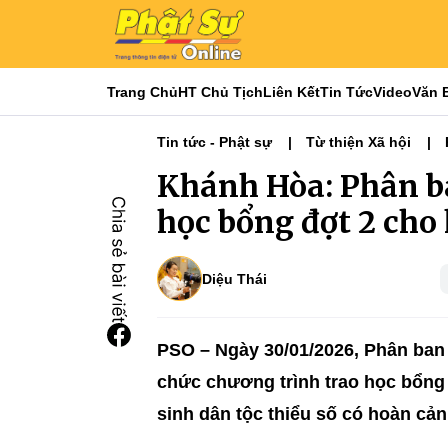
Trang Chủ
HT Chủ Tịch
Liên Kết
Tin Tức
Video
Văn 
Tin tức - Phật sự
Từ thiện Xã hội
Khánh Hòa: Phân b
học bổng đợt 2 cho 
Diệu Thái
PSO – Ngày 30/01/2026, Phân ban
chức chương trình trao học bổng
sinh dân tộc thiểu số có hoàn cả