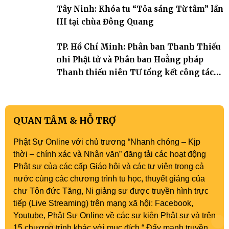
Tây Ninh: Khóa tu “Tỏa sáng Từ tâm” lần
III tại chùa Đông Quang
TP. Hồ Chí Minh: Phân ban Thanh Thiếu
nhi Phật tử và Phân ban Hoằng pháp
Thanh thiếu niên TƯ tổng kết công tác
Phật sự nhiệm kỳ IX (2022 – 2027)
QUAN TÂM & HỖ TRỢ
Phật Sự Online với chủ trương “Nhanh chóng – Kịp
thời – chính xác và Nhân văn” đăng tải các hoạt động
Phật sự của các cấp Giáo hội và các tự viện trong cả
nước cùng các chương trình tu học, thuyết giảng của
chư Tôn đức Tăng, Ni giảng sư được truyền hình trực
tiếp (Live Streaming) trên mạng xã hội: Facebook,
Youtube, Phật Sự Online về các sự kiện Phật sự và trên
15 chương trình khác với mục đích “ Đẩy mạnh truyền