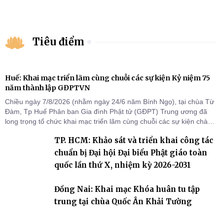
trường an cư Phân ban Ni giới
tỉnh
Tiêu điểm
Huế: Khai mạc triển lãm cùng chuỗi các sự kiện Kỷ niệm 75
năm thành lập GĐPTVN
Chiều ngày 7/8/2026 (nhằm ngày 24/6 năm Bính Ngọ), tại chùa Từ
Đàm, Tp Huế Phân ban Gia đình Phật tử (GĐPT) Trung ương đã
long trọng tổ chức khai mạc triển lãm cùng chuỗi các sự kiện chào
mừng Kỷ niệm 75 năm thành lập GĐPTVN.
TP. HCM: Khảo sát và triển khai công tác
chuẩn bị Đại hội Đại biểu Phật giáo toàn
quốc lần thứ X, nhiệm kỳ 2026-2031
Đồng Nai: Khai mạc Khóa huân tu tập
trung tại chùa Quốc Ân Khải Tường