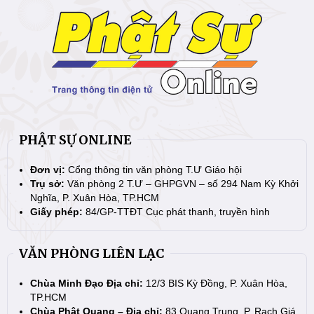
PHẬT SỰ ONLINE
Đơn vị:
Cổng thông tin văn phòng T.Ư Giáo hội
Trụ sở:
Văn phòng 2 T.Ư – GHPGVN – số 294 Nam Kỳ Khởi
Nghĩa, P. Xuân Hòa, TP.HCM
Giấy phép:
84/GP-TTĐT Cục phát thanh, truyền hình
VĂN PHÒNG LIÊN LẠC
Chùa Minh Đạo Địa chỉ:
12/3 BIS Kỳ Đồng, P. Xuân Hòa,
TP.HCM
Chùa Phật Quang – Địa chỉ:
83 Quang Trung, P. Rạch Giá,