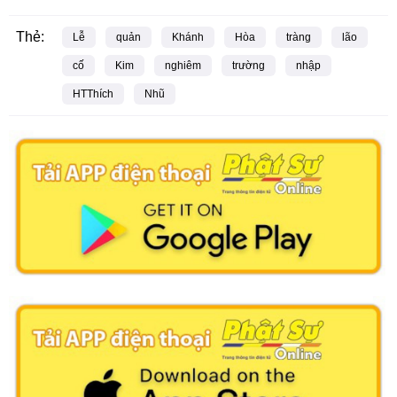
Thẻ:
Lễ
quản
Khánh
Hòa
tràng
lão
cố
Kim
nghiêm
trường
nhập
HTThích
Nhũ