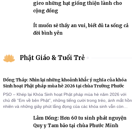
gieo những hạt giống thiện lành cho
cộng đồng
Ít muốn sẽ thấy an vui, biết đủ ta sống cả
đời bình yên
Phật Giáo & Tuổi Trẻ
Đồng Tháp: Nhìn lại những khoảnh khắc ý nghĩa của khóa
Sinh hoạt Phật pháp mùa hè 2026 tại chùa Trường Phước
PSO – Khép lại Khóa Sinh hoạt Phật pháp mùa hè năm 2026 với
chủ đề “Em về bên Phật”, những tiếng cười trong trẻo, ánh mắt hồn
nhiên và những giây phút lắng đọng của các khóa sinh vẫn còn
đọng lại dưới mái chùa Trường Phước (xã Tân Hương, tỉnh Đồng
Lâm Đồng: Hơn 60 tu sinh phát nguyện
Tháp). Những tuần tu học ngắn ngủi nhưng đã trở thành hành
trang quý báu, gieo những hạt giống thiện l
Quy y Tam bảo tại chùa Phước Minh