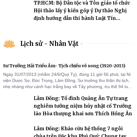
TP.HCM: Bộ Dân tộc và Tôn giáo tổ chức
Hội thảo lấy ý kiến góp ý Dự thảo Nghị
định hướng dẫn thi hành Luật Tín
ngưỡng, tôn giáo
Lịch sử - Nhân Vật
Sư Trưởng Hải Triều Âm- Tịch chiếu vô song (1920-2013)
Ngày 31/07/2013 (nhằm 24/6/Quý Tỵ), đúng 11 giờ 56 phút, tại Ni
viện Dược Sư, Đức Trọng, Lâm Đồng, Sư trưởng thu thần thị tịch,
nhẹ nhàng như cánh hạc trắng bay về Tây phương, trụ thế 94 tuổi
đời, 60 hạ lạp.
Lâm Đồng: Tổ đình Quảng Ân Tự trang
nghiêm tưởng niệm húy nhật cố Trưởng
lão Hòa thượng khai sơn Thích Hồng Ân
Lâm Đồng: Khảo cứu hệ thống 7 ngôi
chùa trên Đặc khu Phú Quý: Chung tay