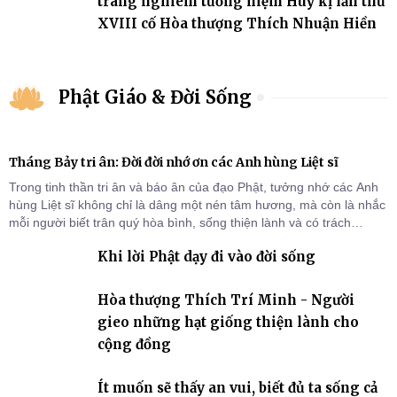
trang nghiêm tưởng niệm Húy kị lần thứ
XVIII cố Hòa thượng Thích Nhuận Hiền
Phật Giáo & Đời Sống
Tháng Bảy tri ân: Đời đời nhớ ơn các Anh hùng Liệt sĩ
Trong tinh thần tri ân và báo ân của đạo Phật, tưởng nhớ các Anh
hùng Liệt sĩ không chỉ là dâng một nén tâm hương, mà còn là nhắc
mỗi người biết trân quý hòa bình, sống thiện lành và có trách
nhiệm với quê hương, đất nước.
Khi lời Phật dạy đi vào đời sống
Hòa thượng Thích Trí Minh - Người
gieo những hạt giống thiện lành cho
cộng đồng
Ít muốn sẽ thấy an vui, biết đủ ta sống cả