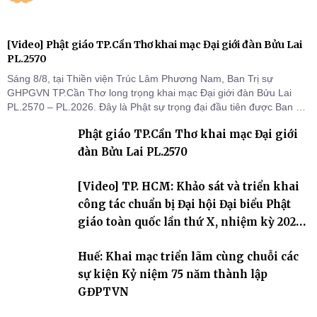
[Video] Phật giáo TP.Cần Thơ khai mạc Đại giới đàn Bửu Lai
PL.2570
Sáng 8/8, tại Thiền viện Trúc Lâm Phương Nam, Ban Trị sự
GHPGVN TP.Cần Thơ long trọng khai mạc Đại giới đàn Bửu Lai
PL.2570 – PL.2026. Đây là Phật sự trọng đại đầu tiên được Ban Trị
sự triển khai sau thành công của Đại hội Phật giáo thành phố lần
Phật giáo TP.Cần Thơ khai mạc Đại giới
thứ I, thể hiện sự quan tâm đối với công tác truyền giới, đào tạo
Tăng tài và tiếp nối mạng mạch Tăng-g
đàn Bửu Lai PL.2570
[Video] TP. HCM: Khảo sát và triển khai
công tác chuẩn bị Đại hội Đại biểu Phật
giáo toàn quốc lần thứ X, nhiệm kỳ 2026-
2031
Huế: Khai mạc triển lãm cùng chuỗi các
sự kiện Kỷ niệm 75 năm thành lập
GĐPTVN