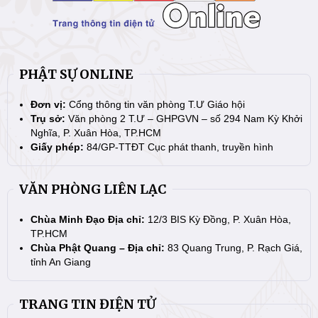
PHẬT SỰ ONLINE
Đơn vị:
Cổng thông tin văn phòng T.Ư Giáo hội
Trụ sở:
Văn phòng 2 T.Ư – GHPGVN – số 294 Nam Kỳ Khởi
Nghĩa, P. Xuân Hòa, TP.HCM
Giấy phép:
84/GP-TTĐT Cục phát thanh, truyền hình
VĂN PHÒNG LIÊN LẠC
Chùa Minh Đạo Địa chỉ:
12/3 BIS Kỳ Đồng, P. Xuân Hòa,
TP.HCM
Chùa Phật Quang – Địa chỉ:
83 Quang Trung, P. Rạch Giá,
tỉnh An Giang
TRANG TIN ĐIỆN TỬ