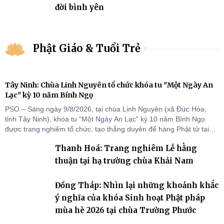
đời bình yên
Phật Giáo & Tuổi Trẻ
Tây Ninh: Chùa Linh Nguyên tổ chức khóa tu "Một Ngày An
Lạc" kỳ 10 năm Bính Ngọ
PSO – Sáng ngày 9/8/2026, tại chùa Linh Nguyên (xã Đức Hòa,
tỉnh Tây Ninh), khóa tu “Một Ngày An Lạc” kỳ 10 năm Bính Ngọ
được trang nghiêm tổ chức, tạo thắng duyên để hàng Phật tử tại
gia trở về nương tựa Tam bảo, lắng đọng thân tâm và vun bồi đời
Thanh Hoá: Trang nghiêm Lễ hằng
sống thiện lành.
thuận tại hạ trường chùa Khải Nam
Đồng Tháp: Nhìn lại những khoảnh khắc
ý nghĩa của khóa Sinh hoạt Phật pháp
mùa hè 2026 tại chùa Trường Phước