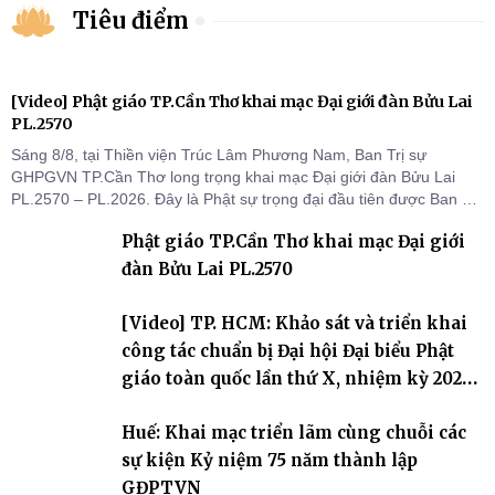
Tiêu điểm
[Video] Phật giáo TP.Cần Thơ khai mạc Đại giới đàn Bửu Lai
PL.2570
Sáng 8/8, tại Thiền viện Trúc Lâm Phương Nam, Ban Trị sự
GHPGVN TP.Cần Thơ long trọng khai mạc Đại giới đàn Bửu Lai
PL.2570 – PL.2026. Đây là Phật sự trọng đại đầu tiên được Ban Trị
sự triển khai sau thành công của Đại hội Phật giáo thành phố lần
Phật giáo TP.Cần Thơ khai mạc Đại giới
thứ I, thể hiện sự quan tâm đối với công tác truyền giới, đào tạo
Tăng tài và tiếp nối mạng mạch Tăng-g
đàn Bửu Lai PL.2570
[Video] TP. HCM: Khảo sát và triển khai
công tác chuẩn bị Đại hội Đại biểu Phật
giáo toàn quốc lần thứ X, nhiệm kỳ 2026-
2031
Huế: Khai mạc triển lãm cùng chuỗi các
sự kiện Kỷ niệm 75 năm thành lập
GĐPTVN