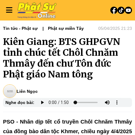
Tin tức - Phật sự
Phật sự miền Tây
05/04/2025 21:23
Kiên Giang: BTS GHPGVN
tỉnh chúc tết Chôl Chnăm
Thmây đến chư Tôn đức
Phật giáo Nam tông
Liên Ngọc
Nghe đọc bài:
PSO - Nhân dịp tết cổ truyền Chôl Chnăm Thmây
của đồng bào dân tộc Khmer, chiều ngày 4/4/2025