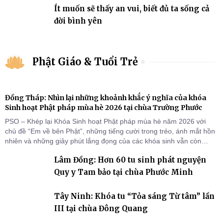
Ít muốn sẽ thấy an vui, biết đủ ta sống cả
đời bình yên
Phật Giáo & Tuổi Trẻ
Đồng Tháp: Nhìn lại những khoảnh khắc ý nghĩa của khóa
Sinh hoạt Phật pháp mùa hè 2026 tại chùa Trường Phước
PSO – Khép lại Khóa Sinh hoạt Phật pháp mùa hè năm 2026 với
chủ đề “Em về bên Phật”, những tiếng cười trong trẻo, ánh mắt hồn
nhiên và những giây phút lắng đọng của các khóa sinh vẫn còn
đọng lại dưới mái chùa Trường Phước (xã Tân Hương, tỉnh Đồng
Lâm Đồng: Hơn 60 tu sinh phát nguyện
Tháp). Những tuần tu học ngắn ngủi nhưng đã trở thành hành
trang quý báu, gieo những hạt giống thiện l
Quy y Tam bảo tại chùa Phước Minh
Tây Ninh: Khóa tu “Tỏa sáng Từ tâm” lần
III tại chùa Đông Quang