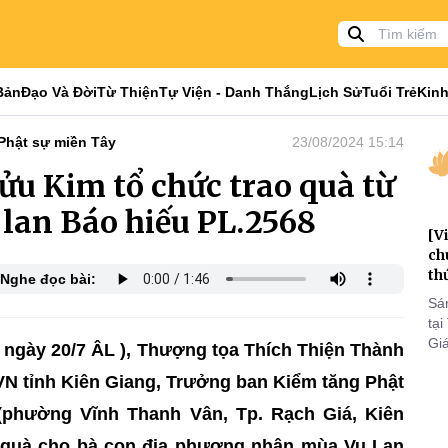
Bản
Đạo Và Đời
Từ Thiện
Tự Viện - Danh Thắng
Lịch Sử
Tuổi Trẻ
Kinh
Phật sự miền Tây
23/08/2024 15:14
ửu Kim tổ chức trao quà từ
lan Báo hiếu PL.2568
[V
ch
th
Nghe đọc bài:
Sá
tại
Gi
 ngày 20/7 ÂL ), Thượng tọa Thích Thiện Thành
tri
N tỉnh Kiên Giang, Trưởng ban Kiểm tăng Phật
to
m (phường Vĩnh Thanh Vân, Tp. Rạch Giá, Kiên
n quà cho bà con địa phương nhân mùa Vu Lan