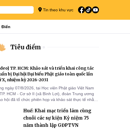
Tin theo khu vực
 Điển
Tiêu điểm
ideo] TP. HCM: Khảo sát và triển khai công tác
uẩn bị Đại hội Đại biểu Phật giáo toàn quốc lần
ứ X, nhiệm kỳ 2026-2031
ng ngày 07/8/2026, tại Học viện Phật giáo Việt Nam
 TP. HCM - Cơ sở II (xã Bình Lợi), đoàn Trung ương
áo hội đã tổ chức phiên họp và khảo sát thực tế nhằm
ển khai công tác chuẩn bị Đại hội Đại biểu Phật giáo
Huế: Khai mạc triển lãm cùng
àn quốc lần thứ X, nhiệm kỳ 2026-2031.
chuỗi các sự kiện Kỷ niệm 75
năm thành lập GĐPTVN