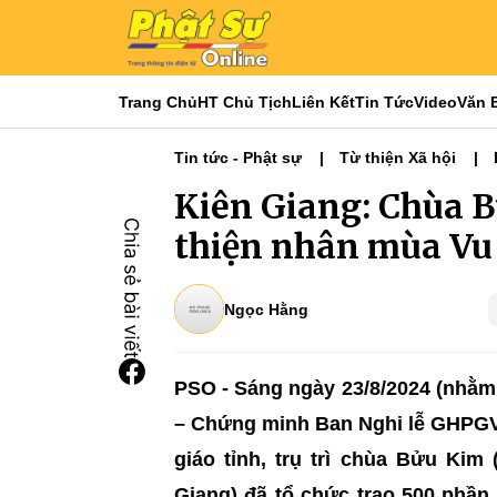
Trang Chủ
HT Chủ Tịch
Liên Kết
Tin Tức
Video
Văn 
Tin tức - Phật sự
Từ thiện Xã hội
Kiên Giang: Chùa B
thiện nhân mùa Vu 
Ngọc Hằng
PSO - Sáng ngày 23/8/2024 (nhằm
– Chứng minh Ban Nghi lễ GHPGV
giáo tỉnh, trụ trì chùa Bửu Ki
Giang) đã tổ chức trao 500 phầ