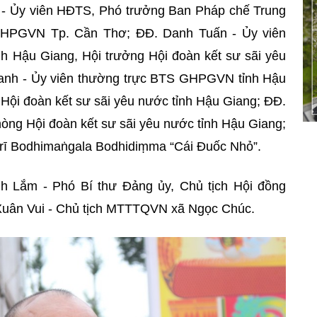
 - Ủy viên HĐTS, Phó trưởng Ban Pháp chế Trung
HPGVN Tp. Cần Thơ; ĐĐ. Danh Tuấn - Ủy viên
h Hậu Giang, Hội trưởng
Hội đoàn kết sư sãi yêu
anh - Ủy viên thường trực BTS GHPGVN tỉnh Hậu
c
Hội đoàn kết sư sãi yêu nước
tỉnh Hậu Giang; ĐĐ.
phòng
Hội đoàn kết sư sãi yêu nước
tỉnh Hậu Giang;
Sirī Bodhimaṅgala Bodhidiṃma “Cái Đuốc Nhỏ”.
h Lắm - Phó Bí thư Đảng ủy, Chủ tịch Hội đồng
Xuân Vui - Chủ tịch MTTTQVN xã Ngọc Chúc.