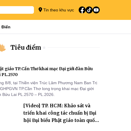
Tin theo khu vực
 Điển
Tiêu điểm
ật giáo TP.Cần Thơ khai mạc Đại giới đàn Bửu
i PL.2570
ng 8/8, tại Thiền viện Trúc Lâm Phương Nam Ban Trị
 GHPGVN TP.Cần Thơ long trọng khai mạc Đại giới
n Bửu Lai PL.2570 – PL.2026.
[Video] TP. HCM: Khảo sát và
triển khai công tác chuẩn bị Đại
hội Đại biểu Phật giáo toàn quốc
lần thứ X, nhiệm kỳ 2026-2031