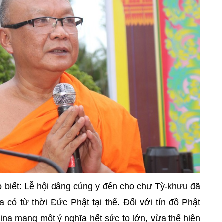
ho biết: Lễ hội dâng cúng y đến cho chư Tỳ-khưu đã
ó từ thời Đức Phật tại thế. Đối với tín đồ Phật
ina mang một ý nghĩa hết sức to lớn, vừa thể hiện