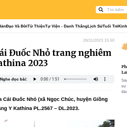
Bản
Đạo Và Đời
Từ Thiện
Tự Viện - Danh Thắng
Lịch Sử
Tuổi Trẻ
Kinh
28/11/2023 15:50
Cái Đuốc Nhỏ trang nghiêm
Kathina 2023
Ph
La
Nghe đọc bài:
Sá
sự
đà
ùa Cái Đuốc Nhỏ (xã Ngọc Chúc, huyện Giồng
âng Y Kathina PL.2567 – DL.2023.