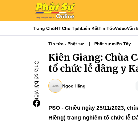
Trang Chủ
HT Chủ Tịch
Liên Kết
Tin Tức
Video
Văn 
Tin tức - Phật sự
Phật sự miền Tây
Kiên Giang: Chùa 
tổ chức lễ dâng y 
Ngọc Hằng
PSO - Chiều ngày 25/11/2023, ch
Riềng) trang nghiêm tổ chức lễ D