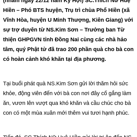
(nhằm ngày 22/12 năm Kỷ Hợi) SC.Thích Nữ Huệ
Hiền – Phó BTS huyện, Trụ trì chùa Phổ Hiền (xã
Vĩnh Hòa, huyện U Minh Thượng, Kiên Giang) với
sự trợ duyên từ NS.Kim Sơn – Trưởng ban Từ
thiện GHPGVN tỉnh Đồng Nai cùng các nhà hảo
tâm, quý Phật tử đã trao 200 phần quà cho bà con
có hoàn cảnh khó khăn tại địa phương.
Tại buổi phát quà NS.Kim Sơn gửi lời thăm hỏi sức
khỏe, động viên đến với bà con nơi đây cố gắng làm
ăn, vươn lên vượt qua khó khăn và cầu chúc cho bà
con có một mùa xuân mới thêm vui tươi hạnh phúc.