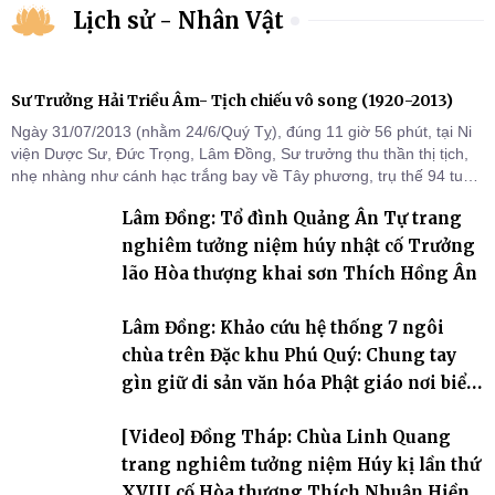
Lịch sử - Nhân Vật
Sư Trưởng Hải Triều Âm- Tịch chiếu vô song (1920-2013)
Ngày 31/07/2013 (nhằm 24/6/Quý Tỵ), đúng 11 giờ 56 phút, tại Ni
viện Dược Sư, Đức Trọng, Lâm Đồng, Sư trưởng thu thần thị tịch,
nhẹ nhàng như cánh hạc trắng bay về Tây phương, trụ thế 94 tuổi
đời, 60 hạ lạp.
Lâm Đồng: Tổ đình Quảng Ân Tự trang
nghiêm tưởng niệm húy nhật cố Trưởng
lão Hòa thượng khai sơn Thích Hồng Ân
Lâm Đồng: Khảo cứu hệ thống 7 ngôi
chùa trên Đặc khu Phú Quý: Chung tay
gìn giữ di sản văn hóa Phật giáo nơi biển
đảo
[Video] Đồng Tháp: Chùa Linh Quang
trang nghiêm tưởng niệm Húy kị lần thứ
XVIII cố Hòa thượng Thích Nhuận Hiền