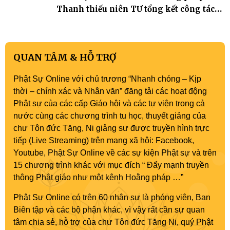
Thanh thiếu niên TƯ tổng kết công tác
Phật sự nhiệm kỳ IX (2022 – 2027)
QUAN TÂM & HỖ TRỢ
Phật Sự Online với chủ trương “Nhanh chóng – Kịp
thời – chính xác và Nhân văn” đăng tải các hoạt động
Phật sự của các cấp Giáo hội và các tự viện trong cả
nước cùng các chương trình tu học, thuyết giảng của
chư Tôn đức Tăng, Ni giảng sư được truyền hình trực
tiếp (Live Streaming) trên mạng xã hội: Facebook,
Youtube, Phật Sự Online về các sự kiện Phật sự và trên
15 chương trình khác với mục đích “ Đẩy mạnh truyền
thông Phật giáo như một kênh Hoằng pháp …”
Phật Sự Online có trên 60 nhân sự là phóng viên, Ban
Biên tập và các bộ phận khác, vì vậy rất cần sự quan
tâm chia sẻ, hỗ trợ của chư Tôn đức Tăng Ni, quý Phật