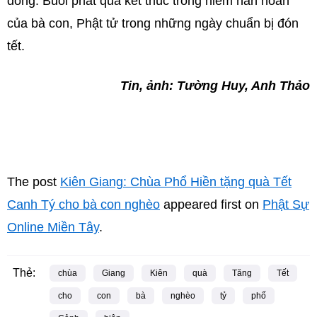
đồng. Buổi phát quà kết thúc trong niềm hân hoan
của bà con, Phật tử trong những ngày chuẩn bị đón
tết.
Tin, ảnh: Tường Huy, Anh Thảo
The post
Kiên Giang: Chùa Phổ Hiền tặng quà Tết
Canh Tý cho bà con nghèo
appeared first on
Phật Sự
Online Miền Tây
.
Thẻ:
chùa
Giang
Kiên
quà
Tăng
Tết
cho
con
bà
nghèo
tỷ
phố