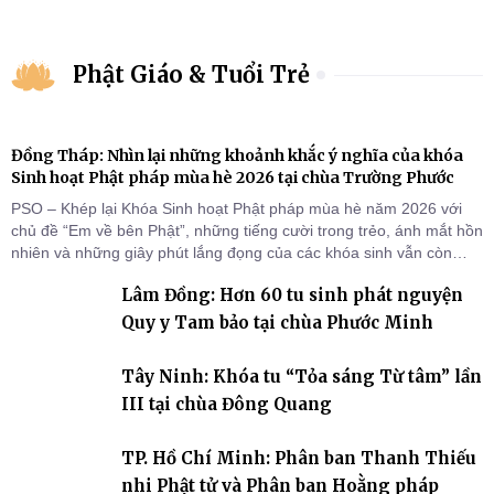
Phật Giáo & Tuổi Trẻ
Đồng Tháp: Nhìn lại những khoảnh khắc ý nghĩa của khóa
Sinh hoạt Phật pháp mùa hè 2026 tại chùa Trường Phước
PSO – Khép lại Khóa Sinh hoạt Phật pháp mùa hè năm 2026 với
chủ đề “Em về bên Phật”, những tiếng cười trong trẻo, ánh mắt hồn
nhiên và những giây phút lắng đọng của các khóa sinh vẫn còn
đọng lại dưới mái chùa Trường Phước (xã Tân Hương, tỉnh Đồng
Lâm Đồng: Hơn 60 tu sinh phát nguyện
Tháp). Những tuần tu học ngắn ngủi nhưng đã trở thành hành
trang quý báu, gieo những hạt giống thiện l
Quy y Tam bảo tại chùa Phước Minh
Tây Ninh: Khóa tu “Tỏa sáng Từ tâm” lần
III tại chùa Đông Quang
TP. Hồ Chí Minh: Phân ban Thanh Thiếu
nhi Phật tử và Phân ban Hoằng pháp