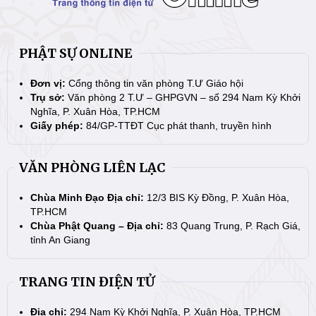
PHẬT SỰ ONLINE
Đơn vị:
Cổng thông tin văn phòng T.Ư Giáo hội
Trụ sở:
Văn phòng 2 T.Ư – GHPGVN – số 294 Nam Kỳ Khởi
Nghĩa, P. Xuân Hòa, TP.HCM
Giấy phép:
84/GP-TTĐT Cục phát thanh, truyền hình
VĂN PHÒNG LIÊN LẠC
Chùa Minh Đạo Địa chỉ:
12/3 BIS Kỳ Đồng, P. Xuân Hòa,
TP.HCM
Chùa Phật Quang – Địa chỉ:
83 Quang Trung, P. Rạch Giá,
tỉnh An Giang
TRANG TIN ĐIỆN TỬ
Địa chỉ:
294 Nam Kỳ Khởi Nghĩa, P. Xuân Hòa, TP.HCM