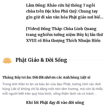
Lâm Đồng: Khảo cứu hệ thống 7 ngôi
chùa trên Đặc khu Phú Quý: Chung tay
gìn giữ di sản văn hóa Phật giáo nơi biển
đảo
[Video] Đồng Tháp: Chùa Linh Quang
trang nghiêm tưởng niệm Húy kị lần thứ
XVIII cố Hòa thượng Thích Nhuận Hiền
Phật Giáo & Đời Sống
Tháng Bảy tri ân: Đời đời nhớ ơn các Anh hùng Liệt sĩ
Trong tinh thần tri ân và báo ân của đạo Phật, tưởng nhớ các Anh
hùng Liệt sĩ không chỉ là dâng một nén tâm hương, mà còn là nhắc
mỗi người biết trân quý hòa bình, sống thiện lành và có trách
nhiệm với quê hương, đất nước.
Khi lời Phật dạy đi vào đời sống