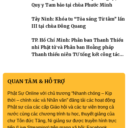
trang quý báu, gieo những hạt giống thiện l
Quy y Tam bảo tại chùa Phước Minh
Tây Ninh: Khóa tu “Tỏa sáng Từ tâm” lần
III tại chùa Đông Quang
TP. Hồ Chí Minh: Phân ban Thanh Thiếu
nhi Phật tử và Phân ban Hoằng pháp
Thanh thiếu niên TƯ tổng kết công tác
Phật sự nhiệm kỳ IX (2022 – 2027)
QUAN TÂM & HỖ TRỢ
Phật Sự Online với chủ trương “Nhanh chóng – Kịp
thời – chính xác và Nhân văn” đăng tải các hoạt động
Phật sự của các cấp Giáo hội và các tự viện trong cả
nước cùng các chương trình tu học, thuyết giảng của
chư Tôn đức Tăng, Ni giảng sư được truyền hình trực
tiếp (Live Streaming) trên mạng xã hội: Facebook,