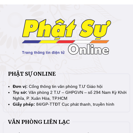
PHẬT SỰ ONLINE
Đơn vị:
Cổng thông tin văn phòng T.Ư Giáo hội
Trụ sở:
Văn phòng 2 T.Ư – GHPGVN – số 294 Nam Kỳ Khởi
Nghĩa, P. Xuân Hòa, TP.HCM
Giấy phép:
84/GP-TTĐT Cục phát thanh, truyền hình
VĂN PHÒNG LIÊN LẠC