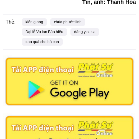
Tin, ảnh: Thanh Hòa
Thẻ:
kiên giang
chùa phước linh
Đại lễ Vu lan Báo hiếu
dâng y ca sa
trao quà cho bà con