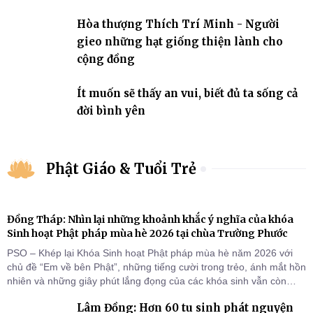
Hòa thượng Thích Trí Minh - Người
gieo những hạt giống thiện lành cho
cộng đồng
Ít muốn sẽ thấy an vui, biết đủ ta sống cả
đời bình yên
Phật Giáo & Tuổi Trẻ
Đồng Tháp: Nhìn lại những khoảnh khắc ý nghĩa của khóa
Sinh hoạt Phật pháp mùa hè 2026 tại chùa Trường Phước
PSO – Khép lại Khóa Sinh hoạt Phật pháp mùa hè năm 2026 với
chủ đề “Em về bên Phật”, những tiếng cười trong trẻo, ánh mắt hồn
nhiên và những giây phút lắng đọng của các khóa sinh vẫn còn
đọng lại dưới mái chùa Trường Phước (xã Tân Hương, tỉnh Đồng
Lâm Đồng: Hơn 60 tu sinh phát nguyện
Tháp). Những tuần tu học ngắn ngủi nhưng đã trở thành hành