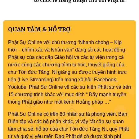
tổ chức lễ Hằng thuận cho đôi Phật tử
QUAN TÂM & HỖ TRỢ
Phật Sự Online với chủ trương “Nhanh chóng – Kịp
thời – chính xác và Nhân văn” đăng tải các hoạt động
Phật sự của các cấp Giáo hội và các tự viện trong cả
nước cùng các chương trình tu học, thuyết giảng của
chư Tôn đức Tăng, Ni giảng sư được truyền hình trực
tiếp (Live Streaming) trên mạng xã hội: Facebook,
Youtube, Phật Sự Online về các sự kiện Phật sự và trên
15 chương trình khác với mục đích “ Đẩy mạnh truyền
thông Phật giáo như một kênh Hoằng pháp …”
Phật Sự Online có trên 60 nhân sự là phóng viên, Ban
Biên tập và các bộ phận khác, vì vậy rất cần sự quan
tâm chia sẻ, hỗ trợ của chư Tôn đức Tăng Ni, quý Phật
tử và quý vị yêu mến Đạo Phật để có được kinh phí