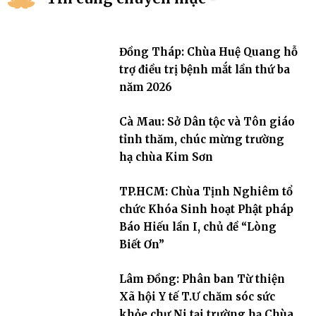
Đồng Tháp: Chùa Huệ Quang hỗ
trợ điều trị bệnh mắt lần thứ ba
năm 2026
Cà Mau: Sở Dân tộc và Tôn giáo
tỉnh thăm, chúc mừng trường
hạ chùa Kim Sơn
TP.HCM: Chùa Tịnh Nghiêm tổ
chức Khóa Sinh hoạt Phật pháp
Báo Hiếu lần I, chủ đề “Lòng
Biết Ơn”
Lâm Đồng: Phân ban Từ thiện
Xã hội Y tế T.Ư chăm sóc sức
khỏe chư Ni tại trường hạ Chùa