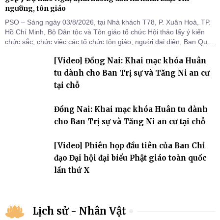
ngưỡng, tôn giáo
PSO – Sáng ngày 03/8/2026, tại Nhà khách T78, P. Xuân Hoà, TP.
Hồ Chí Minh, Bộ Dân tộc và Tôn giáo tổ chức Hội thảo lấy ý kiến
chức sắc, chức việc các tổ chức tôn giáo, người đại diện, Ban Quản
lý cơ sở tín ngưỡng các tỉnh, thành phố khu vực phía Nam nhằm
[Video] Đồng Nai: Khai mạc khóa Huân
góp ý hoàn thiện hồ sơ Dự thảo Nghị định quy định chi tiết một số
điều và biện pháp để tổ chức
tu dành cho Ban Trị sự và Tăng Ni an cư
tại chỗ
Đồng Nai: Khai mạc khóa Huân tu dành
cho Ban Trị sự và Tăng Ni an cư tại chỗ
[Video] Phiên họp đầu tiên của Ban Chỉ
đạo Đại hội đại biểu Phật giáo toàn quốc
lần thứ X
Lịch sử - Nhân Vật