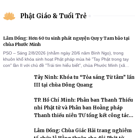
Phật Giáo & Tuổi Trẻ
Lâm Đồng: Hơn 60 tu sinh phát nguyện Quy y Tam bảo tại
chùa Phước Minh
PSO – Sáng 2/8/2026 (nhằm ngày 20/6 năm Bính Ngọ), trong
khuôn khổ khóa sinh hoạt Phật pháp mùa hè "Tay Phật trong tay
con" lần II với chủ đề "Trái tim hiểu biết", chùa Phước Minh (xã
Hàm Kiệm) đã trang nghiêm tổ chức lễ phát nguyện quy y Tam bảo
Tây Ninh: Khóa tu “Tỏa sáng Từ tâm” lần
cho hơn 60 tu sinh.
III tại chùa Đông Quang
TP. Hồ Chí Minh: Phân ban Thanh Thiếu
nhi Phật tử và Phân ban Hoằng pháp
Thanh thiếu niên TƯ tổng kết công tác
Phật sự nhiệm kỳ IX (2022 – 2027)
Lâm Đồng: Chùa Giác Hải trang nghiêm