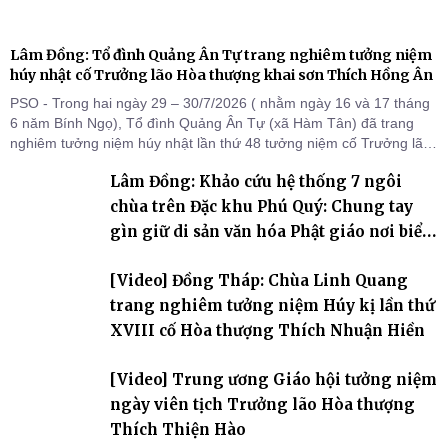
Lâm Đồng: Tổ đình Quảng Ân Tự trang nghiêm tưởng niệm
húy nhật cố Trưởng lão Hòa thượng khai sơn Thích Hồng Ân
PSO - Trong hai ngày 29 – 30/7/2026 ( nhằm ngày 16 và 17 tháng
6 năm Bính Ngọ), Tổ đình Quảng Ân Tự (xã Hàm Tân) đã trang
nghiêm tưởng niệm húy nhật lần thứ 48 tưởng niệm cố Trưởng lão
Hòa thượng thượng Hồng hạ Ân – bậc khai sơn Tổ đình Quảng Ân.
Lâm Đồng: Khảo cứu hệ thống 7 ngôi
Chư Tôn đức Tăng Ni, môn đồ pháp quyến cùng đông đảo thiện tín
Phật tử đã đồng vân tập về đạo tràng, th
chùa trên Đặc khu Phú Quý: Chung tay
gìn giữ di sản văn hóa Phật giáo nơi biển
đảo
[Video] Đồng Tháp: Chùa Linh Quang
trang nghiêm tưởng niệm Húy kị lần thứ
XVIII cố Hòa thượng Thích Nhuận Hiền
[Video] Trung ương Giáo hội tưởng niệm
ngày viên tịch Trưởng lão Hòa thượng
Thích Thiện Hào