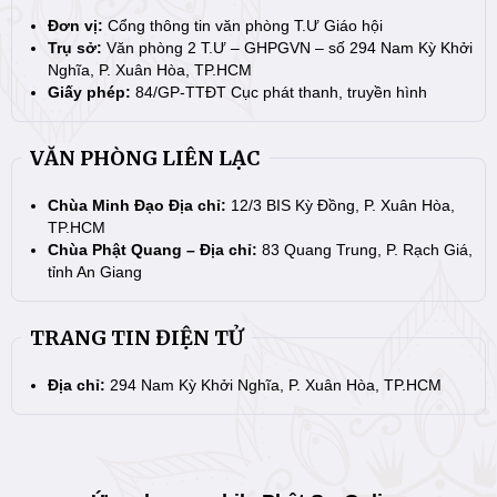
Đơn vị:
Cổng thông tin văn phòng T.Ư Giáo hội
Trụ sở:
Văn phòng 2 T.Ư – GHPGVN – số 294 Nam Kỳ Khởi
Nghĩa, P. Xuân Hòa, TP.HCM
Giấy phép:
84/GP-TTĐT Cục phát thanh, truyền hình
VĂN PHÒNG LIÊN LẠC
Chùa Minh Đạo Địa chỉ:
12/3 BIS Kỳ Đồng, P. Xuân Hòa,
TP.HCM
Chùa Phật Quang – Địa chỉ:
83 Quang Trung, P. Rạch Giá,
tỉnh An Giang
TRANG TIN ĐIỆN TỬ
Địa chỉ:
294 Nam Kỳ Khởi Nghĩa, P. Xuân Hòa, TP.HCM