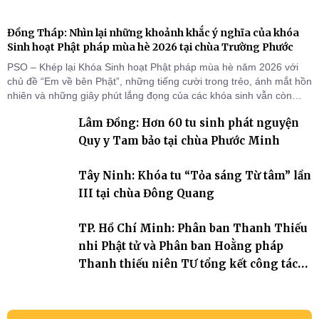
Đồng Tháp: Nhìn lại những khoảnh khắc ý nghĩa của khóa
Sinh hoạt Phật pháp mùa hè 2026 tại chùa Trường Phước
PSO – Khép lại Khóa Sinh hoạt Phật pháp mùa hè năm 2026 với
chủ đề “Em về bên Phật”, những tiếng cười trong trẻo, ánh mắt hồn
nhiên và những giây phút lắng đọng của các khóa sinh vẫn còn
đọng lại dưới mái chùa Trường Phước (xã Tân Hương, tỉnh Đồng
Lâm Đồng: Hơn 60 tu sinh phát nguyện
Tháp). Những tuần tu học ngắn ngủi nhưng đã trở thành hành
trang quý báu, gieo những hạt giống thiện l
Quy y Tam bảo tại chùa Phước Minh
Tây Ninh: Khóa tu “Tỏa sáng Từ tâm” lần
III tại chùa Đông Quang
TP. Hồ Chí Minh: Phân ban Thanh Thiếu
nhi Phật tử và Phân ban Hoằng pháp
Thanh thiếu niên TƯ tổng kết công tác
Phật sự nhiệm kỳ IX (2022 – 2027)