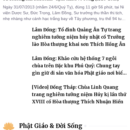
Ngày 31/07/2013 (nhằm 24/6/Quý Tỵ), đúng 11 giờ 56 phút, tại Ni
viện Dược Sư, Đức Trọng, Lâm Đồng, Sư trưởng thu thần thị tịch,
nhẹ nhàng như cánh hạc trắng bay về Tây phương, trụ thế 94 tuổi
đời, 60 hạ lạp.
Lâm Đồng: Tổ đình Quảng Ân Tự trang
nghiêm tưởng niệm húy nhật cố Trưởng
lão Hòa thượng khai sơn Thích Hồng Ân
Lâm Đồng: Khảo cứu hệ thống 7 ngôi
chùa trên Đặc khu Phú Quý: Chung tay
gìn giữ di sản văn hóa Phật giáo nơi biển
đảo
[Video] Đồng Tháp: Chùa Linh Quang
trang nghiêm tưởng niệm Húy kị lần thứ
XVIII cố Hòa thượng Thích Nhuận Hiền
Phật Giáo & Đời Sống