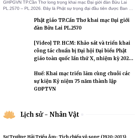
GHPGVN TP.Cần Thơ long trọng khai mạc Đại giới đàn Bửu Lai
PL.2570 – PL.2026. Đây là Phật sự trọng đại đầu tiên được Ban Trị
sự triển khai sau thành công của Đại hội Phật giáo thành phố lần
Phật giáo TP.Cần Thơ khai mạc Đại giới
thứ I, thể hiện sự quan tâm đối với công tác truyền giới, đào tạo
Tăng tài và tiếp nối mạng mạch Tăng-g
đàn Bửu Lai PL.2570
[Video] TP. HCM: Khảo sát và triển khai
công tác chuẩn bị Đại hội Đại biểu Phật
giáo toàn quốc lần thứ X, nhiệm kỳ 2026-
2031
Huế: Khai mạc triển lãm cùng chuỗi các
sự kiện Kỷ niệm 75 năm thành lập
GĐPTVN
Lịch sử - Nhân Vật
Sư Trưởng Hải Triều Âm- Tịch chiếu vô song (1920-2013)