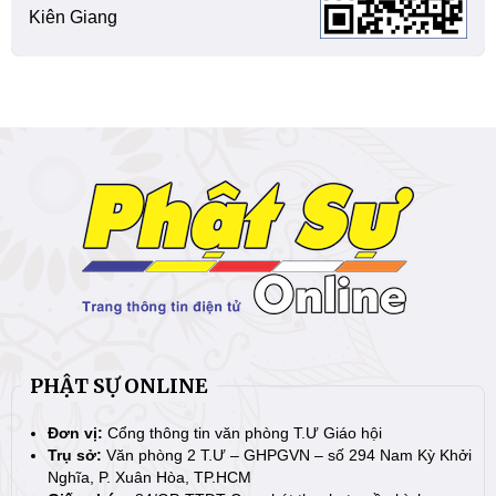
Kiên Giang
PHẬT SỰ ONLINE
Đơn vị:
Cổng thông tin văn phòng T.Ư Giáo hội
Trụ sở:
Văn phòng 2 T.Ư – GHPGVN – số 294 Nam Kỳ Khởi
Nghĩa, P. Xuân Hòa, TP.HCM