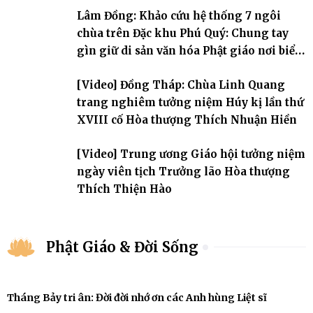
Hòa thượng thượng Hồng hạ Ân – bậc khai sơn Tổ đình Quảng Ân.
Lâm Đồng: Khảo cứu hệ thống 7 ngôi
Chư Tôn đức Tăng Ni, môn đồ pháp quyến cùng đông đảo thiện tín
Phật tử đã đồng vân tập về đạo tràng, th
chùa trên Đặc khu Phú Quý: Chung tay
gìn giữ di sản văn hóa Phật giáo nơi biển
đảo
[Video] Đồng Tháp: Chùa Linh Quang
trang nghiêm tưởng niệm Húy kị lần thứ
XVIII cố Hòa thượng Thích Nhuận Hiền
[Video] Trung ương Giáo hội tưởng niệm
ngày viên tịch Trưởng lão Hòa thượng
Thích Thiện Hào
Phật Giáo & Đời Sống
Tháng Bảy tri ân: Đời đời nhớ ơn các Anh hùng Liệt sĩ