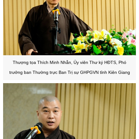
Thượng tọa Thích Minh Nhẫn, Ủy viên Thư ký HĐTS, Phó
trưởng ban Thường trực Ban Trị sự GHPGVN tỉnh Kiên Giang