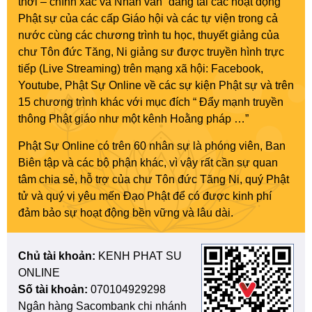
thời – chính xác và Nhân văn” đăng tải các hoạt động
Phật sự của các cấp Giáo hội và các tự viện trong cả
nước cùng các chương trình tu học, thuyết giảng của
chư Tôn đức Tăng, Ni giảng sư được truyền hình trực
tiếp (Live Streaming) trên mạng xã hội: Facebook,
Youtube, Phật Sự Online về các sự kiện Phật sự và trên
15 chương trình khác với mục đích “ Đẩy mạnh truyền
thông Phật giáo như một kênh Hoằng pháp …”
Phật Sự Online có trên 60 nhân sự là phóng viên, Ban
Biên tập và các bộ phận khác, vì vậy rất cần sự quan
tâm chia sẻ, hỗ trợ của chư Tôn đức Tăng Ni, quý Phật
tử và quý vị yêu mến Đạo Phật để có được kinh phí
đảm bảo sự hoạt động bền vững và lâu dài.
Chủ tài khoản:
KENH PHAT SU
ONLINE
Số tài khoản:
070104929298
Ngân hàng Sacombank chi nhánh