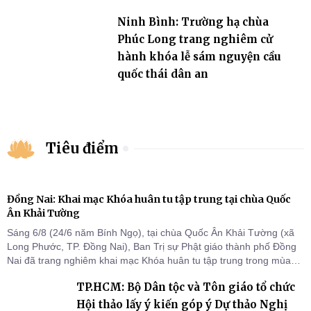
Ninh Bình: Trường hạ chùa
Phúc Long trang nghiêm cử
hành khóa lễ sám nguyện cầu
quốc thái dân an
Tiêu điểm
Đồng Nai: Khai mạc Khóa huân tu tập trung tại chùa Quốc
Ân Khải Tường
Sáng 6/8 (24/6 năm Bính Ngọ), tại chùa Quốc Ân Khải Tường (xã
Long Phước, TP. Đồng Nai), Ban Trị sự Phật giáo thành phố Đồng
Nai đã trang nghiêm khai mạc Khóa huân tu tập trung trong mùa
An cư kiết hạ Phật lịch 2570 dành cho chư Tăng hành giả an cư tại
TP.HCM: Bộ Dân tộc và Tôn giáo tổ chức
chỗ khu vực VII, VIII và trường hạ chùa Quốc Ân Khải Tường.
Hội thảo lấy ý kiến góp ý Dự thảo Nghị