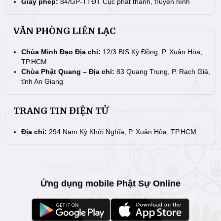
Giấy phép:
84/GP-TTĐT Cục phát thanh, truyền hình
VĂN PHÒNG LIÊN LẠC
Chùa Minh Đạo Địa chỉ:
12/3 BIS Kỳ Đồng, P. Xuân Hòa,
TP.HCM
Chùa Phật Quang – Địa chỉ:
83 Quang Trung, P. Rạch Giá,
tỉnh An Giang
TRANG TIN ĐIỆN TỬ
Địa chỉ:
294 Nam Kỳ Khởi Nghĩa, P. Xuân Hòa, TP.HCM
Ứng dụng mobile Phật Sự Online