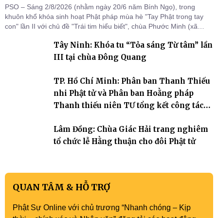
PSO – Sáng 2/8/2026 (nhằm ngày 20/6 năm Bính Ngọ), trong
khuôn khổ khóa sinh hoạt Phật pháp mùa hè "Tay Phật trong tay
con" lần II với chủ đề "Trái tim hiểu biết", chùa Phước Minh (xã
Hàm Kiệm) đã trang nghiêm tổ chức lễ phát nguyện quy y Tam bảo
Tây Ninh: Khóa tu “Tỏa sáng Từ tâm” lần
cho hơn 60 tu sinh.
III tại chùa Đông Quang
TP. Hồ Chí Minh: Phân ban Thanh Thiếu
nhi Phật tử và Phân ban Hoằng pháp
Thanh thiếu niên TƯ tổng kết công tác
Phật sự nhiệm kỳ IX (2022 – 2027)
Lâm Đồng: Chùa Giác Hải trang nghiêm
tổ chức lễ Hằng thuận cho đôi Phật tử
QUAN TÂM & HỖ TRỢ
Phật Sự Online với chủ trương “Nhanh chóng – Kịp