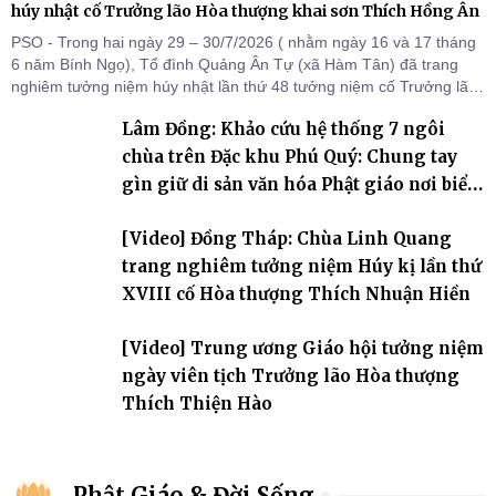
húy nhật cố Trưởng lão Hòa thượng khai sơn Thích Hồng Ân
PSO - Trong hai ngày 29 – 30/7/2026 ( nhằm ngày 16 và 17 tháng
6 năm Bính Ngọ), Tổ đình Quảng Ân Tự (xã Hàm Tân) đã trang
nghiêm tưởng niệm húy nhật lần thứ 48 tưởng niệm cố Trưởng lão
Hòa thượng thượng Hồng hạ Ân – bậc khai sơn Tổ đình Quảng Ân.
Lâm Đồng: Khảo cứu hệ thống 7 ngôi
Chư Tôn đức Tăng Ni, môn đồ pháp quyến cùng đông đảo thiện tín
Phật tử đã đồng vân tập về đạo tràng, th
chùa trên Đặc khu Phú Quý: Chung tay
gìn giữ di sản văn hóa Phật giáo nơi biển
đảo
[Video] Đồng Tháp: Chùa Linh Quang
trang nghiêm tưởng niệm Húy kị lần thứ
XVIII cố Hòa thượng Thích Nhuận Hiền
[Video] Trung ương Giáo hội tưởng niệm
ngày viên tịch Trưởng lão Hòa thượng
Thích Thiện Hào
Phật Giáo & Đời Sống