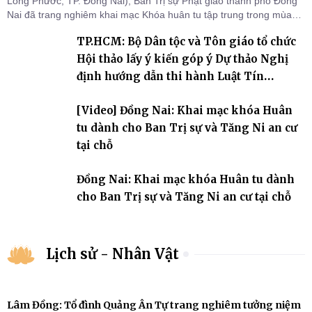
Long Phước, TP. Đồng Nai), Ban Trị sự Phật giáo thành phố Đồng
Nai đã trang nghiêm khai mạc Khóa huân tu tập trung trong mùa
An cư kiết hạ Phật lịch 2570 dành cho chư Tăng hành giả an cư tại
TP.HCM: Bộ Dân tộc và Tôn giáo tổ chức
chỗ khu vực VII, VIII và trường hạ chùa Quốc Ân Khải Tường.
Hội thảo lấy ý kiến góp ý Dự thảo Nghị
định hướng dẫn thi hành Luật Tín
ngưỡng, tôn giáo
[Video] Đồng Nai: Khai mạc khóa Huân
tu dành cho Ban Trị sự và Tăng Ni an cư
tại chỗ
Đồng Nai: Khai mạc khóa Huân tu dành
cho Ban Trị sự và Tăng Ni an cư tại chỗ
Lịch sử - Nhân Vật
Lâm Đồng: Tổ đình Quảng Ân Tự trang nghiêm tưởng niệm