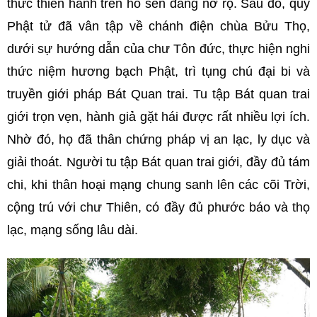
thức thiền hành trên hồ sen đang nở rộ. Sau đó, quý
Phật tử đã vân tập về chánh điện chùa Bửu Thọ,
dưới sự hướng dẫn của chư Tôn đức, thực hiện nghi
thức niệm hương bạch Phật, trì tụng chú đại bi và
truyền giới pháp Bát Quan trai. Tu tập Bát quan trai
giới trọn vẹn, hành giả gặt hái được rất nhiều lợi ích.
Nhờ đó, họ đã thân chứng pháp vị an lạc, ly dục và
giải thoát. Người tu tập Bát quan trai giới, đầy đủ tám
chi, khi thân hoại mạng chung sanh lên các cõi Trời,
cộng trú với chư Thiên, có đầy đủ phước báo và thọ
lạc, mạng sống lâu dài.