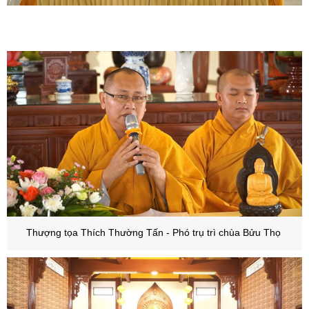
Thượng tọa Thích Thường Tấn - Phó trụ trì chùa Bửu Thọ