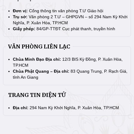
Đơn vị:
Cổng thông tin văn phòng T.Ư Giáo hội
Trụ sở:
Văn phòng 2 T.Ư – GHPGVN – số 294 Nam Kỳ Khởi
Nghĩa, P. Xuân Hòa, TP.HCM
Giấy phép:
84/GP-TTĐT Cục phát thanh, truyền hình
VĂN PHÒNG LIÊN LẠC
Chùa Minh Đạo Địa chỉ:
12/3 BIS Kỳ Đồng, P. Xuân Hòa,
TP.HCM
Chùa Phật Quang – Địa chỉ:
83 Quang Trung, P. Rạch Giá,
tỉnh An Giang
TRANG TIN ĐIỆN TỬ
Địa chỉ:
294 Nam Kỳ Khởi Nghĩa, P. Xuân Hòa, TP.HCM