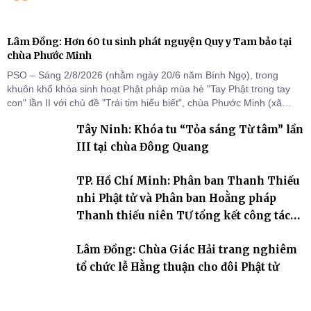
Lâm Đồng: Hơn 60 tu sinh phát nguyện Quy y Tam bảo tại
chùa Phước Minh
PSO – Sáng 2/8/2026 (nhằm ngày 20/6 năm Bính Ngọ), trong
khuôn khổ khóa sinh hoạt Phật pháp mùa hè "Tay Phật trong tay
con" lần II với chủ đề "Trái tim hiểu biết", chùa Phước Minh (xã
Hàm Kiệm) đã trang nghiêm tổ chức lễ phát nguyện quy y Tam bảo
Tây Ninh: Khóa tu “Tỏa sáng Từ tâm” lần
cho hơn 60 tu sinh.
III tại chùa Đông Quang
TP. Hồ Chí Minh: Phân ban Thanh Thiếu
nhi Phật tử và Phân ban Hoằng pháp
Thanh thiếu niên TƯ tổng kết công tác
Phật sự nhiệm kỳ IX (2022 – 2027)
Lâm Đồng: Chùa Giác Hải trang nghiêm
tổ chức lễ Hằng thuận cho đôi Phật tử