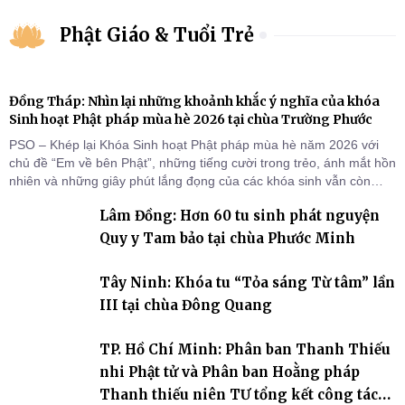
Phật Giáo & Tuổi Trẻ
Đồng Tháp: Nhìn lại những khoảnh khắc ý nghĩa của khóa
Sinh hoạt Phật pháp mùa hè 2026 tại chùa Trường Phước
PSO – Khép lại Khóa Sinh hoạt Phật pháp mùa hè năm 2026 với
chủ đề “Em về bên Phật”, những tiếng cười trong trẻo, ánh mắt hồn
nhiên và những giây phút lắng đọng của các khóa sinh vẫn còn
đọng lại dưới mái chùa Trường Phước (xã Tân Hương, tỉnh Đồng
Lâm Đồng: Hơn 60 tu sinh phát nguyện
Tháp). Những tuần tu học ngắn ngủi nhưng đã trở thành hành
trang quý báu, gieo những hạt giống thiện l
Quy y Tam bảo tại chùa Phước Minh
Tây Ninh: Khóa tu “Tỏa sáng Từ tâm” lần
III tại chùa Đông Quang
TP. Hồ Chí Minh: Phân ban Thanh Thiếu
nhi Phật tử và Phân ban Hoằng pháp
Thanh thiếu niên TƯ tổng kết công tác