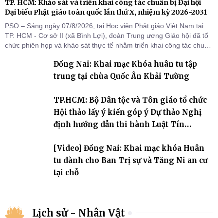
TP. HCM: Khảo sát và triển khai công tác chuẩn bị Đại hội
Đại biểu Phật giáo toàn quốc lần thứ X, nhiệm kỳ 2026-2031
PSO – Sáng ngày 07/8/2026, tại Học viện Phật giáo Việt Nam tại
TP. HCM - Cơ sở II (xã Bình Lợi), đoàn Trung ương Giáo hội đã tổ
chức phiên họp và khảo sát thực tế nhằm triển khai công tác chuẩn
bị Đại hội Đại biểu Phật giáo toàn quốc lần thứ X, nhiệm kỳ 2026-
Đồng Nai: Khai mạc Khóa huân tu tập
2031.
trung tại chùa Quốc Ân Khải Tường
TP.HCM: Bộ Dân tộc và Tôn giáo tổ chức
Hội thảo lấy ý kiến góp ý Dự thảo Nghị
định hướng dẫn thi hành Luật Tín
ngưỡng, tôn giáo
[Video] Đồng Nai: Khai mạc khóa Huân
tu dành cho Ban Trị sự và Tăng Ni an cư
tại chỗ
Lịch sử - Nhân Vật