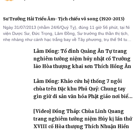
Sư Trưởng Hải Triều Âm- Tịch chiếu vô song (1920-2013)
Ngày 31/07/2013 (nhằm 24/6/Quý Tỵ), đúng 11 giờ 56 phút, tại Ni
viện Dược Sư, Đức Trọng, Lâm Đồng, Sư trưởng thu thần thị tịch,
nhẹ nhàng như cánh hạc trắng bay về Tây phương, trụ thế 94 tuổi
đời, 60 hạ lạp.
Lâm Đồng: Tổ đình Quảng Ân Tự trang
nghiêm tưởng niệm húy nhật cố Trưởng
lão Hòa thượng khai sơn Thích Hồng Ân
Lâm Đồng: Khảo cứu hệ thống 7 ngôi
chùa trên Đặc khu Phú Quý: Chung tay
gìn giữ di sản văn hóa Phật giáo nơi biển
đảo
[Video] Đồng Tháp: Chùa Linh Quang
trang nghiêm tưởng niệm Húy kị lần thứ
XVIII cố Hòa thượng Thích Nhuận Hiền