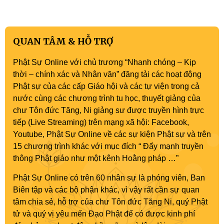
Phật sự nhiệm kỳ IX (2022 – 2027)
QUAN TÂM & HỖ TRỢ
Phật Sự Online với chủ trương “Nhanh chóng – Kịp
thời – chính xác và Nhân văn” đăng tải các hoạt động
Phật sự của các cấp Giáo hội và các tự viện trong cả
nước cùng các chương trình tu học, thuyết giảng của
chư Tôn đức Tăng, Ni giảng sư được truyền hình trực
tiếp (Live Streaming) trên mạng xã hội: Facebook,
Youtube, Phật Sự Online về các sự kiện Phật sự và trên
15 chương trình khác với mục đích “ Đẩy mạnh truyền
thông Phật giáo như một kênh Hoằng pháp …”
Phật Sự Online có trên 60 nhân sự là phóng viên, Ban
Biên tập và các bộ phận khác, vì vậy rất cần sự quan
tâm chia sẻ, hỗ trợ của chư Tôn đức Tăng Ni, quý Phật
tử và quý vị yêu mến Đạo Phật để có được kinh phí