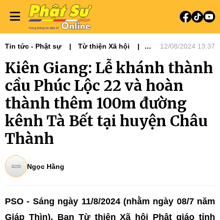
Tin tức - Phật sự
Từ thiện Xã hội
12/08/2024 13:37
Phật sự miền Tây
Kiên Giang: Lễ khánh thành
Phật giáo & đời sống
cầu Phúc Lộc 22 và hoàn
thành thêm 100m đường
kênh Tà Bết tại huyện Châu
Thành
Ngọc Hằng
PSO - Sáng ngày 11/8/2024 (nhằm ngày 08/7 năm
Giáp Thìn), Ban Từ thiện Xã hội Phật giáo tỉnh