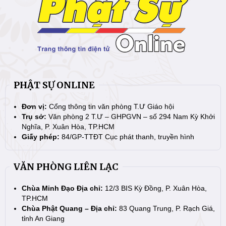
PHẬT SỰ ONLINE
Đơn vị:
Cổng thông tin văn phòng T.Ư Giáo hội
Trụ sở:
Văn phòng 2 T.Ư – GHPGVN – số 294 Nam Kỳ Khởi
Nghĩa, P. Xuân Hòa, TP.HCM
Giấy phép:
84/GP-TTĐT Cục phát thanh, truyền hình
VĂN PHÒNG LIÊN LẠC
Chùa Minh Đạo Địa chỉ:
12/3 BIS Kỳ Đồng, P. Xuân Hòa,
TP.HCM
Chùa Phật Quang – Địa chỉ:
83 Quang Trung, P. Rạch Giá,
tỉnh An Giang