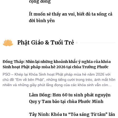
cộng đồng
Ít muốn sẽ thấy an vui, biết đủ ta sống cả
đời bình yên
Phật Giáo & Tuổi Trẻ
Đồng Tháp: Nhìn lại những khoảnh khắc ý nghĩa của khóa
Sinh hoạt Phật pháp mùa hè 2026 tại chùa Trường Phước
PSO – Khép lại Khóa Sinh hoạt Phật pháp mùa hè năm 2026 với
chủ đề “Em về bên Phật”, những tiếng cười trong trẻo, ánh mắt hồn
nhiên và những giây phút lắng đọng của các khóa sinh vẫn còn
đọng lại dưới mái chùa Trường Phước (xã Tân Hương, tỉnh Đồng
Lâm Đồng: Hơn 60 tu sinh phát nguyện
Tháp). Những tuần tu học ngắn ngủi nhưng đã trở thành hành
trang quý báu, gieo những hạt giống thiện l
Quy y Tam bảo tại chùa Phước Minh
Tây Ninh: Khóa tu “Tỏa sáng Từ tâm” lần