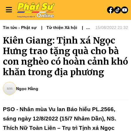
Tin tức - Phật sự
Từ thiện Xã hội
15/08/2022 21:32
Phật sự miền Tây
Kiên Giang: Tịnh xá Ngọc
Hưng trao tặng quà cho bà
con nghèo có hoàn cảnh khó
khăn trong địa phương
Ngọc Hằng
PSO - Nhân mùa Vu lan Báo hiếu PL.2566,
sáng ngày 12/8/2022 (15/7 Nhâm Dần),
NS.
Thích Nữ Toàn Liên – Trụ trì Tịnh xá Ngọc