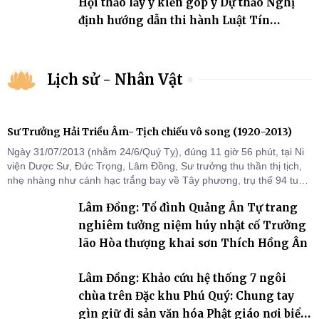
Hội thảo lấy ý kiến góp ý Dự thảo Nghị
định hướng dẫn thi hành Luật Tín
ngưỡng, tôn giáo
Lịch sử - Nhân Vật
Sư Trưởng Hải Triều Âm- Tịch chiếu vô song (1920-2013)
Ngày 31/07/2013 (nhằm 24/6/Quý Tỵ), đúng 11 giờ 56 phút, tại Ni
viện Dược Sư, Đức Trọng, Lâm Đồng, Sư trưởng thu thần thị tịch,
nhẹ nhàng như cánh hạc trắng bay về Tây phương, trụ thế 94 tuổi
đời, 60 hạ lạp.
Lâm Đồng: Tổ đình Quảng Ân Tự trang
nghiêm tưởng niệm húy nhật cố Trưởng
lão Hòa thượng khai sơn Thích Hồng Ân
Lâm Đồng: Khảo cứu hệ thống 7 ngôi
chùa trên Đặc khu Phú Quý: Chung tay
gìn giữ di sản văn hóa Phật giáo nơi biển