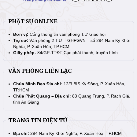
PHẬT SỰ ONLINE
Đơn vị:
Cổng thông tin văn phòng T.Ư Giáo hội
Trụ sở:
Văn phòng 2 T.Ư – GHPGVN – số 294 Nam Kỳ Khởi
Nghĩa, P. Xuân Hòa, TP.HCM
Giấy phép:
84/GP-TTĐT Cục phát thanh, truyền hình
VĂN PHÒNG LIÊN LẠC
Chùa Minh Đạo Địa chỉ:
12/3 BIS Kỳ Đồng, P. Xuân Hòa,
TP.HCM
Chùa Phật Quang – Địa chỉ:
83 Quang Trung, P. Rạch Giá,
tỉnh An Giang
TRANG TIN ĐIỆN TỬ
Địa chỉ:
294 Nam Kỳ Khởi Nghĩa, P. Xuân Hòa, TP.HCM