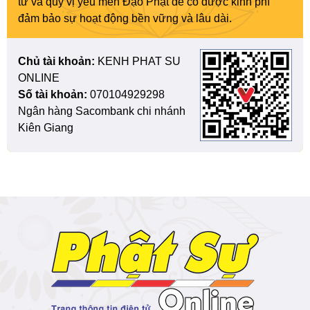
tử và quý vị yêu mến Đạo Phật để có được kinh phí
đảm bảo sự hoạt động bền vững và lâu dài.
Chủ tài khoản:
KENH PHAT SU
ONLINE
Số tài khoản:
070104929298
Ngân hàng Sacombank chi nhánh
Kiên Giang