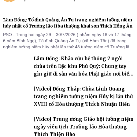
Lâm Đồng: Tổ đình Quảng Ân Tự trang nghiêm tưởng niệm
húy nhật cố Trưởng lão Hòa thượng khai sơn Thích Hồng Ân
PSO - Trong hai ngày 29 – 30/7/2026 ( nhằm ngày 16 và 17 tháng
6 năm Bính Ngọ), Tổ đình Quảng Ân Tự (xã Hàm Tân) đã trang
nghiêm tưởng niệm húy nhật lần thứ 48 tưởng niệm cố Trưởng lão
Hòa thượng thượng Hồng hạ Ân – bậc khai sơn Tổ đình Quảng Ân.
Lâm Đồng: Khảo cứu hệ thống 7 ngôi
Chư Tôn đức Tăng Ni, môn đồ pháp quyến cùng đông đảo thiện tín
Phật tử đã đồng vân tập về đạo tràng, th
chùa trên Đặc khu Phú Quý: Chung tay
gìn giữ di sản văn hóa Phật giáo nơi biển
đảo
[Video] Đồng Tháp: Chùa Linh Quang
trang nghiêm tưởng niệm Húy kị lần thứ
XVIII cố Hòa thượng Thích Nhuận Hiền
[Video] Trung ương Giáo hội tưởng niệm
ngày viên tịch Trưởng lão Hòa thượng
Thích Thiện Hào