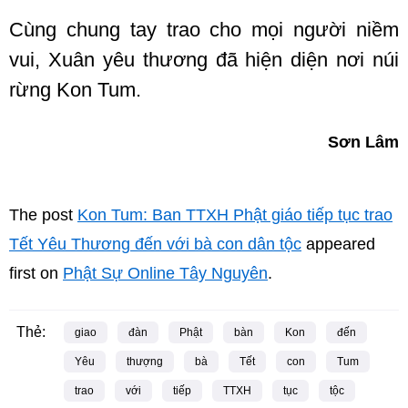
Cùng chung tay trao cho mọi người niềm
vui, Xuân yêu thương đã hiện diện nơi núi
rừng Kon Tum.
Sơn Lâm
The post
Kon Tum: Ban TTXH Phật giáo tiếp tục trao
Tết Yêu Thương đến với bà con dân tộc
appeared
first on
Phật Sự Online Tây Nguyên
.
Thẻ:
giao
đàn
Phật
bàn
Kon
đến
Yêu
thượng
bà
Tết
con
Tum
trao
với
tiếp
TTXH
tục
tộc