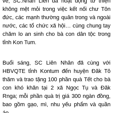
về, SC.Nhân Liên đã hoạt động từ thiện
không mệt mỏi trong việc kết nối chư Tôn
đức, các mạnh thường quân trong và ngoài
nước, các tổ chức xã hội… cùng chung tay
chăm lo an sinh cho bà con dân tộc trong
tỉnh Kon Tum.
Buổi sáng, SC Liên Nhân đã cùng với
HBVQTE tỉnh Kontum đến huyện Đăk Tô
thăm và trao tặng 100 phần quà Tết cho bà
con khó khăn tại 2 xã Ngọc Tụ và Đăk
Rnga; mỗi phần quà trị giá 300 ngàn đồng,
bao gồm gạo, mì, nhu yếu phẩm và quần
áo.