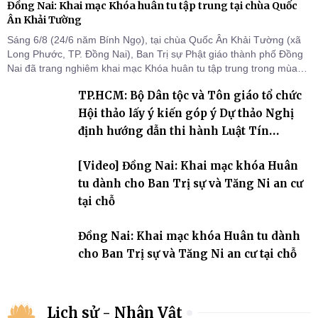
Đồng Nai: Khai mạc Khóa huân tu tập trung tại chùa Quốc
Ân Khải Tường
Sáng 6/8 (24/6 năm Bính Ngọ), tại chùa Quốc Ân Khải Tường (xã
Long Phước, TP. Đồng Nai), Ban Trị sự Phật giáo thành phố Đồng
Nai đã trang nghiêm khai mạc Khóa huân tu tập trung trong mùa
An cư kiết hạ Phật lịch 2570 dành cho chư Tăng hành giả an cư tại
TP.HCM: Bộ Dân tộc và Tôn giáo tổ chức
chỗ khu vực VII, VIII và trường hạ chùa Quốc Ân Khải Tường.
Hội thảo lấy ý kiến góp ý Dự thảo Nghị
định hướng dẫn thi hành Luật Tín
ngưỡng, tôn giáo
[Video] Đồng Nai: Khai mạc khóa Huân
tu dành cho Ban Trị sự và Tăng Ni an cư
tại chỗ
Đồng Nai: Khai mạc khóa Huân tu dành
cho Ban Trị sự và Tăng Ni an cư tại chỗ
Lịch sử - Nhân Vật