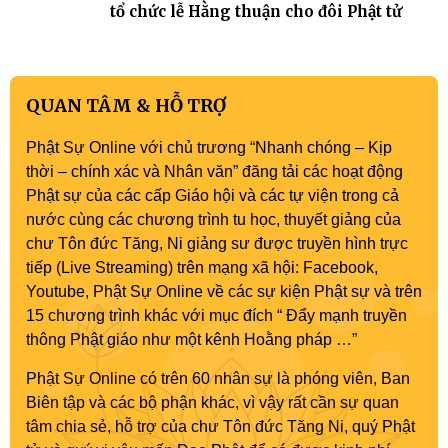
tổ chức lễ Hằng thuận cho đôi Phật tử
QUAN TÂM & HỖ TRỢ
Phật Sự Online với chủ trương “Nhanh chóng – Kịp
thời – chính xác và Nhân văn” đăng tải các hoạt động
Phật sự của các cấp Giáo hội và các tự viện trong cả
nước cùng các chương trình tu học, thuyết giảng của
chư Tôn đức Tăng, Ni giảng sư được truyền hình trực
tiếp (Live Streaming) trên mạng xã hội: Facebook,
Youtube, Phật Sự Online về các sự kiện Phật sự và trên
15 chương trình khác với mục đích “ Đẩy mạnh truyền
thông Phật giáo như một kênh Hoằng pháp …”
Phật Sự Online có trên 60 nhân sự là phóng viên, Ban
Biên tập và các bộ phận khác, vì vậy rất cần sự quan
tâm chia sẻ, hỗ trợ của chư Tôn đức Tăng Ni, quý Phật