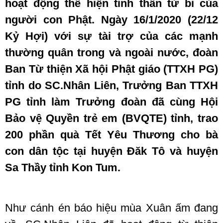
hoạt động thể hiện tinh thần từ bi của
người con Phật. Ngày 16/1/2020 (22/12
Kỷ Hợi) với sự tài trợ của các mạnh
thường quân trong và ngoài nước, đoàn
Ban Từ thiện Xã hội Phật giáo (TTXH PG)
tỉnh do SC.Nhân Liên, Trưởng Ban TTXH
PG tỉnh làm Trưởng đoàn đã cùng Hội
Bảo vệ Quyền trẻ em (BVQTE) tỉnh, trao
200 phần quà Tết Yêu Thương cho bà
con dân tộc tại huyện Đăk Tô và huyện
Sa Thầy tỉnh Kon Tum.
Như cánh én báo hiệu mùa Xuân ấm đang