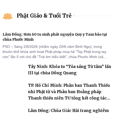
Phật Giáo & Tuổi Trẻ
Lâm Đồng: Hơn 60 tu sinh phát nguyện Quy y Tam bảo tại
chùa Phước Minh
PSO – Sáng 2/8/2026 (nhằm ngày 20/6 năm Bính Ngọ), trong
khuôn khổ khóa sinh hoạt Phật pháp mùa hè "Tay Phật trong tay
con" lần II với chủ đề "Trái tim hiểu biết", chùa Phước Minh (xã
Hàm Kiệm) đã trang nghiêm tổ chức lễ phát nguyện quy y Tam bảo
Tây Ninh: Khóa tu “Tỏa sáng Từ tâm” lần
cho hơn 60 tu sinh.
III tại chùa Đông Quang
TP. Hồ Chí Minh: Phân ban Thanh Thiếu
nhi Phật tử và Phân ban Hoằng pháp
Thanh thiếu niên TƯ tổng kết công tác
Phật sự nhiệm kỳ IX (2022 – 2027)
Lâm Đồng: Chùa Giác Hải trang nghiêm