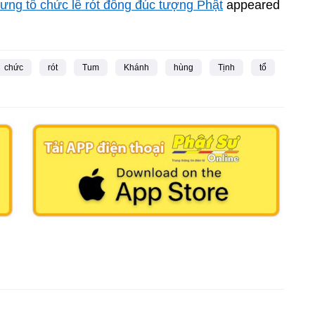
ng tổ chức lễ rót đồng đúc tượng Phật
appeared
chức
rót
Tum
Khánh
hùng
Tịnh
tổ