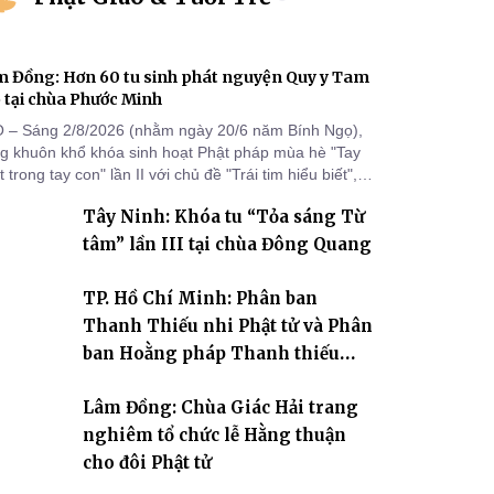
 Đồng: Hơn 60 tu sinh phát nguyện Quy y Tam
 tại chùa Phước Minh
 – Sáng 2/8/2026 (nhằm ngày 20/6 năm Bính Ngọ),
ng khuôn khổ khóa sinh hoạt Phật pháp mùa hè "Tay
 trong tay con" lần II với chủ đề "Trái tim hiểu biết",
a Phước Minh (xã Hàm Kiệm) đã trang nghiêm tổ
Tây Ninh: Khóa tu “Tỏa sáng Từ
c lễ phát nguyện quy y Tam bảo cho hơn 60 tu sinh.
tâm” lần III tại chùa Đông Quang
TP. Hồ Chí Minh: Phân ban
Thanh Thiếu nhi Phật tử và Phân
ban Hoằng pháp Thanh thiếu
niên TƯ tổng kết công tác Phật sự
Lâm Đồng: Chùa Giác Hải trang
nhiệm kỳ IX (2022 – 2027)
nghiêm tổ chức lễ Hằng thuận
cho đôi Phật tử