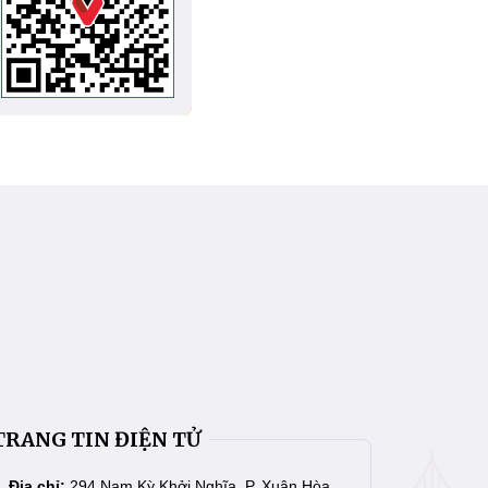
TRANG TIN ĐIỆN TỬ
Địa chỉ:
294 Nam Kỳ Khởi Nghĩa, P. Xuân Hòa,