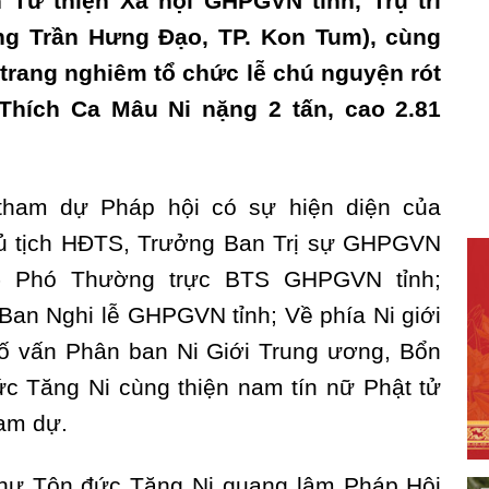
 Từ thiện Xã hội GHPGVN tỉnh, Trụ trì
g Trần Hưng Đạo, TP. Kon Tum), cùng
 trang nghiêm tổ chức lễ chú nguyện rót
hích Ca Mâu Ni nặng 2 tấn, cao 2.81
ham dự Pháp hội có sự hiện diện của
ủ tịch HĐTS, Trưởng Ban Trị sự GHPGVN
 - Phó Thường trực BTS GHPGVN tỉnh;
Ban Nghi lễ GHPGVN tỉnh; Về phía Ni giới
ố vấn Phân ban Ni Giới Trung ương, Bổn
ức Tăng Ni cùng thiện nam tín nữ Phật tử
ham dự.
chư Tôn đức Tăng Ni quang lâm Pháp Hội