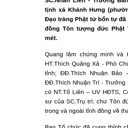
SC.Nhân Liên - Trưởng Ban
tịnh xá Khánh Hưng (phườn
Đạo tràng Phật tử bổn tự đã
đồng Tôn tượng đức Phật T
mét.
Quang lâm chứng minh và t
HT.Thích Quảng Xả - Phó Ch
tỉnh; ĐĐ.Thích Nhuận Bảo
ĐĐ.Thích Nhuận Trí - Trưởng 
có NT.Tố Liên – UV HĐTS, C
sư của SC.Trụ trì; chư Tôn đ
trong và ngoài tỉnh đồng về t
Ban Tổ chức đã cung thỉnh 