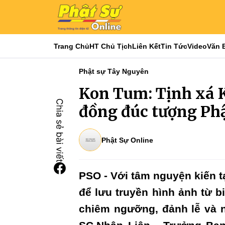
Trang Chủ
HT Chủ Tịch
Liên Kết
Tin Tức
Video
Văn 
Phật sự Tây Nguyên
Kon Tum: Tịnh xá K
đồng đúc tượng Ph
Phật Sự Online
PSO - Với tâm nguyện kiến 
để lưu truyền hình ảnh từ bi
chiêm ngưỡng, đảnh lễ và no