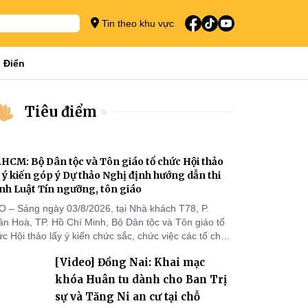
Tin theo khu vực
 Điển
Tiêu điểm
.HCM: Bộ Dân tộc và Tôn giáo tổ chức Hội thảo
y ý kiến góp ý Dự thảo Nghị định hướng dẫn thi
nh Luật Tín ngưỡng, tôn giáo
O – Sáng ngày 03/8/2026, tại Nhà khách T78, P.
ân Hoà, TP. Hồ Chí Minh, Bộ Dân tộc và Tôn giáo tổ
c Hội thảo lấy ý kiến chức sắc, chức việc các tổ chức
 giáo, người đại diện, Ban Quản lý cơ sở tín ngưỡng
[Video] Đồng Nai: Khai mạc
c tỉnh, thành phố khu vực phía Nam nhằm góp ý hoàn
ện hồ sơ Dự thảo Nghị định quy định chi tiết một số
khóa Huân tu dành cho Ban Trị
ều và biện pháp để tổ chức
sự và Tăng Ni an cư tại chỗ