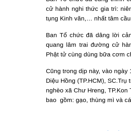
cử hành nghi thức gia trì: niê
tụng Kinh văn,… nhất tâm cầu
Ban Tổ chức đã dâng lời cả
quang lâm trai đường cử hành
Phật tử cùng dùng bữa cơm c
Cũng trong dịp này, vào ngày 
Diệu Hồng (TP.HCM), SC.Trụ t
nghèo xã Chư Hreng, TP.Kon T
bao gồm: gạo, thùng mì và c