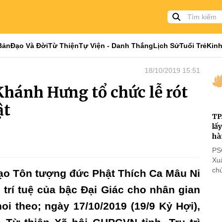
Bản
Đạo Và Đời
Từ Thiện
Tự Viện - Danh Thắng
Lịch Sử
Tuổi Trẻ
Kinh
18/10/2019 15:51
hánh Hưng tổ chức lễ rót
ật
TP
lấ
hà
PS
Xu
chứ
tạo Tôn tượng đức Phật Thích Ca Mâu Ni
tôn
 trí tuệ của bậc Đại Giác cho nhân gian
cá
thi
i theo; ngày 17/10/2019 (19/9 Kỷ Hợi),
đi