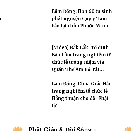
Lâm Đồng: Hơn 60 tu sinh
m
phát nguyện Quy y Tam
bảo tại chùa Phước Minh
[Video] Đắk Lắk: Tổ đình
Bảo Lâm trang nghiêm tổ
chức lễ tưởng niệm vía
Quán Thế Âm Bồ Tát
thành đạo và lễ Quy y Tam
Lâm Đồng: Chùa Giác Hải
bảo
trang nghiêm tổ chức lễ
Hằng thuận cho đôi Phật
tử
Phật Giáo & Đời Sống