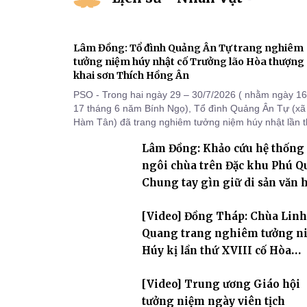
Lâm Đồng: Tổ đình Quảng Ân Tự trang nghiêm
tưởng niệm húy nhật cố Trưởng lão Hòa thượng
khai sơn Thích Hồng Ân
PSO - Trong hai ngày 29 – 30/7/2026 ( nhằm ngày 16
17 tháng 6 năm Bính Ngọ), Tổ đình Quảng Ân Tự (xã
Hàm Tân) đã trang nghiêm tưởng niệm húy nhật lần 
48 tưởng niệm cố Trưởng lão Hòa thượng thượng Hồ
Lâm Đồng: Khảo cứu hệ thống
hạ Ân – bậc khai sơn Tổ đình Quảng Ân. Chư Tôn đứ
Tăng Ni, môn đồ pháp quyến cùng đông đảo thiện tín
ngôi chùa trên Đặc khu Phú Q
Phật tử đã đồng vân tập về đạo tràng, th
Chung tay gìn giữ di sản văn 
Phật giáo nơi biển đảo
[Video] Đồng Tháp: Chùa Linh
Quang trang nghiêm tưởng n
Húy kị lần thứ XVIII cố Hòa
thượng Thích Nhuận Hiền
[Video] Trung ương Giáo hội
tưởng niệm ngày viên tịch