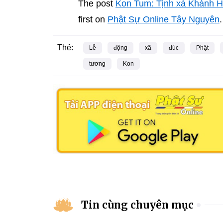
The post
Kon Tum: Tịnh xá Khánh Hư
first on
Phật Sự Online Tây Nguyên
.
Thẻ:
Lễ
động
xã
đúc
Phật
tương
Kon
Tin cùng chuyên mục