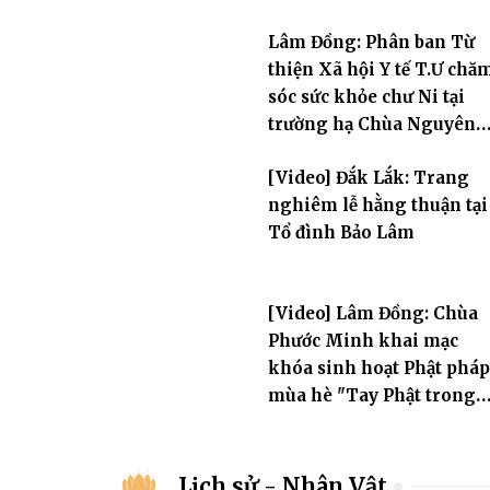
Lâm Đồng: Phân ban Từ
thiện Xã hội Y tế T.Ư chă
sóc sức khỏe chư Ni tại
trường hạ Chùa Nguyên
Không
[Video] Đắk Lắk: Trang
nghiêm lễ hằng thuận tại
Tổ đình Bảo Lâm
[Video] Lâm Đồng: Chùa
Phước Minh khai mạc
khóa sinh hoạt Phật pháp
mùa hè "Tay Phật trong
tay con" lần II
Lịch sử - Nhân Vật