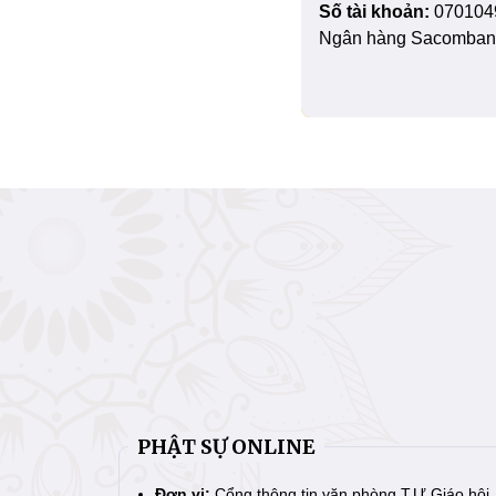
Số tài khoản:
070104
Ngân hàng Sacombank
PHẬT SỰ ONLINE
Đơn vị:
Cổng thông tin văn phòng T.Ư Giáo hội