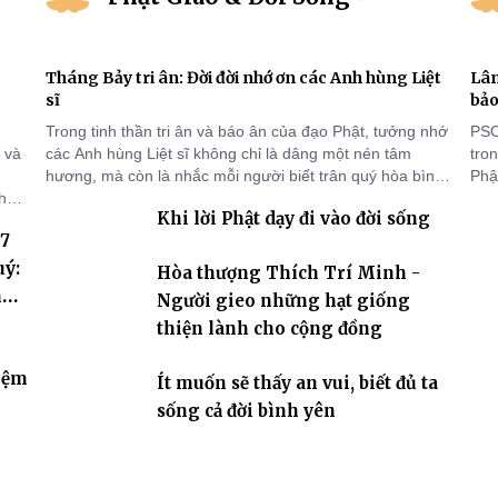
Tháng Bảy tri ân: Đời đời nhớ ơn các Anh hùng Liệt
Lâm
sĩ
bảo
Trong tinh thần tri ân và báo ân của đạo Phật, tưởng nhớ
PSO
 và
các Anh hùng Liệt sĩ không chỉ là dâng một nén tâm
tro
hương, mà còn là nhắc mỗi người biết trân quý hòa bình,
Phật
thứ
sống thiện lành và có trách nhiệm với quê hương, đất
chù
Khi lời Phật dạy đi vào đời sống
ng
nước.
chứ
 7
c
uý:
Hòa thượng Thích Trí Minh -
hóa
Người gieo những hạt giống
thiện lành cho cộng đồng
iệm
Ít muốn sẽ thấy an vui, biết đủ ta
sống cả đời bình yên