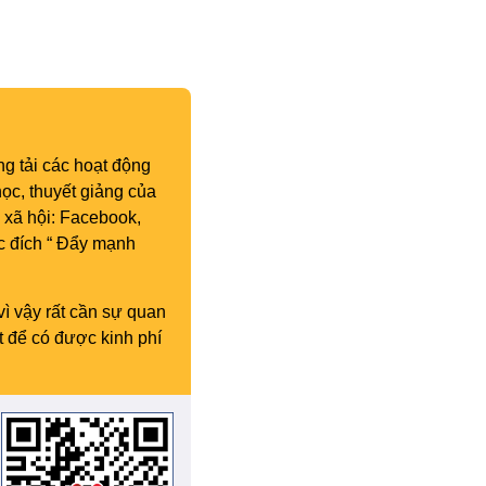
g tải các hoạt động
ọc, thuyết giảng của
 xã hội: Facebook,
c đích “ Đẩy mạnh
vì vậy rất cần sự quan
t để có được kinh phí