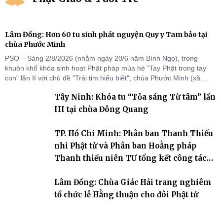
Lâm Đồng: Hơn 60 tu sinh phát nguyện Quy y Tam bảo tại
chùa Phước Minh
PSO – Sáng 2/8/2026 (nhằm ngày 20/6 năm Bính Ngọ), trong
khuôn khổ khóa sinh hoạt Phật pháp mùa hè "Tay Phật trong tay
con" lần II với chủ đề "Trái tim hiểu biết", chùa Phước Minh (xã
Hàm Kiệm) đã trang nghiêm tổ chức lễ phát nguyện quy y Tam bảo
Tây Ninh: Khóa tu “Tỏa sáng Từ tâm” lần
cho hơn 60 tu sinh.
III tại chùa Đông Quang
TP. Hồ Chí Minh: Phân ban Thanh Thiếu
nhi Phật tử và Phân ban Hoằng pháp
Thanh thiếu niên TƯ tổng kết công tác
Phật sự nhiệm kỳ IX (2022 – 2027)
Lâm Đồng: Chùa Giác Hải trang nghiêm
tổ chức lễ Hằng thuận cho đôi Phật tử