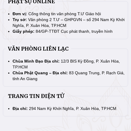
PHẬT SỰ ONLINE
Đơn vị:
Cổng thông tin văn phòng T.Ư Giáo hội
Trụ sở:
Văn phòng 2 T.Ư – GHPGVN – số 294 Nam Kỳ Khởi
Nghĩa, P. Xuân Hòa, TP.HCM
Giấy phép:
84/GP-TTĐT Cục phát thanh, truyền hình
VĂN PHÒNG LIÊN LẠC
Chùa Minh Đạo Địa chỉ:
12/3 BIS Kỳ Đồng, P. Xuân Hòa,
TP.HCM
Chùa Phật Quang – Địa chỉ:
83 Quang Trung, P. Rạch Giá,
tỉnh An Giang
TRANG TIN ĐIỆN TỬ
Địa chỉ:
294 Nam Kỳ Khởi Nghĩa, P. Xuân Hòa, TP.HCM