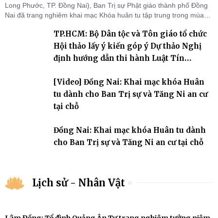
Long Phước, TP. Đồng Nai), Ban Trị sự Phật giáo thành phố Đồng
Nai đã trang nghiêm khai mạc Khóa huân tu tập trung trong mùa
An cư kiết hạ Phật lịch 2570 dành cho chư Tăng hành giả an cư tại
TP.HCM: Bộ Dân tộc và Tôn giáo tổ chức
chỗ khu vực VII, VIII và trường hạ chùa Quốc Ân Khải Tường.
Hội thảo lấy ý kiến góp ý Dự thảo Nghị
định hướng dẫn thi hành Luật Tín
ngưỡng, tôn giáo
[Video] Đồng Nai: Khai mạc khóa Huân
tu dành cho Ban Trị sự và Tăng Ni an cư
tại chỗ
Đồng Nai: Khai mạc khóa Huân tu dành
cho Ban Trị sự và Tăng Ni an cư tại chỗ
Lịch sử - Nhân Vật