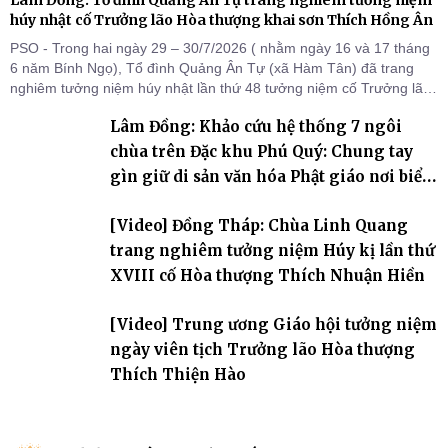
Lâm Đồng: Tổ đình Quảng Ân Tự trang nghiêm tưởng niệm
húy nhật cố Trưởng lão Hòa thượng khai sơn Thích Hồng Ân
PSO - Trong hai ngày 29 – 30/7/2026 ( nhằm ngày 16 và 17 tháng
6 năm Bính Ngọ), Tổ đình Quảng Ân Tự (xã Hàm Tân) đã trang
nghiêm tưởng niệm húy nhật lần thứ 48 tưởng niệm cố Trưởng lão
Hòa thượng thượng Hồng hạ Ân – bậc khai sơn Tổ đình Quảng Ân.
Lâm Đồng: Khảo cứu hệ thống 7 ngôi
Chư Tôn đức Tăng Ni, môn đồ pháp quyến cùng đông đảo thiện tín
Phật tử đã đồng vân tập về đạo tràng, th
chùa trên Đặc khu Phú Quý: Chung tay
gìn giữ di sản văn hóa Phật giáo nơi biển
đảo
[Video] Đồng Tháp: Chùa Linh Quang
trang nghiêm tưởng niệm Húy kị lần thứ
XVIII cố Hòa thượng Thích Nhuận Hiền
[Video] Trung ương Giáo hội tưởng niệm
ngày viên tịch Trưởng lão Hòa thượng
Thích Thiện Hào