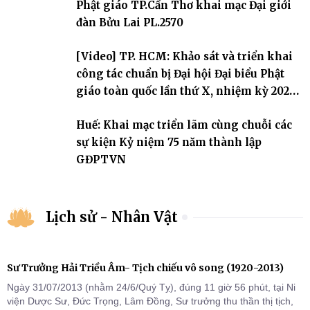
Phật giáo TP.Cần Thơ khai mạc Đại giới
thứ I, thể hiện sự quan tâm đối với công tác truyền giới, đào tạo
Tăng tài và tiếp nối mạng mạch Tăng-g
đàn Bửu Lai PL.2570
[Video] TP. HCM: Khảo sát và triển khai
công tác chuẩn bị Đại hội Đại biểu Phật
giáo toàn quốc lần thứ X, nhiệm kỳ 2026-
2031
Huế: Khai mạc triển lãm cùng chuỗi các
sự kiện Kỷ niệm 75 năm thành lập
GĐPTVN
Lịch sử - Nhân Vật
Sư Trưởng Hải Triều Âm- Tịch chiếu vô song (1920-2013)
Ngày 31/07/2013 (nhằm 24/6/Quý Tỵ), đúng 11 giờ 56 phút, tại Ni
viện Dược Sư, Đức Trọng, Lâm Đồng, Sư trưởng thu thần thị tịch,