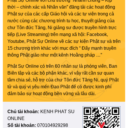
Phật Sự Online với chủ trương “Nhanh chóng – Kịp
thời – chính xác và Nhân văn” đăng tải các hoạt động
Phật sự của các cấp Giáo hội và các tự viện trong cả
nước cùng các chương trình tu học, thuyết giảng của
chư Tôn đức Tăng, Ni giảng sư được truyền hình trực
tiếp (Live Streaming) trên mạng xã hội: Facebook,
Youtube, Phật Sự Online về các sự kiện Phật sự và trên
15 chương trình khác với mục đích “ Đẩy mạnh truyền
thông Phật giáo như một kênh Hoằng pháp …”
Phật Sự Online có trên 60 nhân sự là phóng viên, Ban
Biên tập và các bộ phận khác, vì vậy rất cần sự quan
tâm chia sẻ, hỗ trợ của chư Tôn đức Tăng Ni, quý Phật
tử và quý vị yêu mến Đạo Phật để có được kinh phí
đảm bảo sự hoạt động bền vững và lâu dài.
Chủ tài khoản:
KENH PHAT SU
ONLINE
Số tài khoản:
070104929298