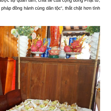
được sự quan tâm, chia sẻ của cộng đồng Phật tử;
 pháp đồng hành cùng dân tộc”, thắt chặt hơn tình