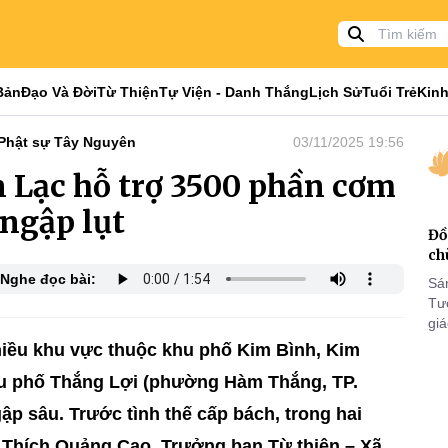
Bản
Đạo Và Đời
Từ Thiện
Tự Viện - Danh Thắng
Lịch Sử
Tuổi Trẻ
Kinh
Phật sự Tây Nguyên
03/11/2025 19:56
 Lạc hỗ trợ 3500 phần cơm
ngập lụt
Đồ
ch
Nghe đọc bài:
Sá
Tư
gi
Khó
hiều khu vực thuộc khu phố Kim Bình, Kim
25
u phố Thắng Lợi (phường Hàm Thắng, TP.
VI
gập sâu. Trước tình thế cấp bách, trong hai
a Thích Quảng Cao, Trưởng ban Từ thiện – Xã