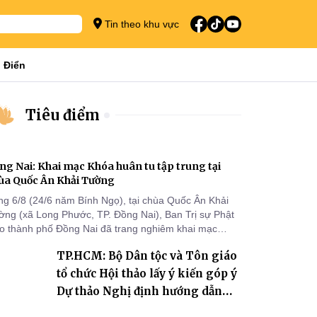
Tin theo khu vực
 Điển
Tiêu điểm
ng Nai: Khai mạc Khóa huân tu tập trung tại
ùa Quốc Ân Khải Tường
ng 6/8 (24/6 năm Bính Ngọ), tại chùa Quốc Ân Khải
ờng (xã Long Phước, TP. Đồng Nai), Ban Trị sự Phật
áo thành phố Đồng Nai đã trang nghiêm khai mạc
a huân tu tập trung trong mùa An cư kiết hạ Phật lịch
TP.HCM: Bộ Dân tộc và Tôn giáo
70 dành cho chư Tăng hành giả an cư tại chỗ khu vực
I, VIII và trường hạ chùa Quốc Ân Khải Tường.
tổ chức Hội thảo lấy ý kiến góp ý
Dự thảo Nghị định hướng dẫn
thi hành Luật Tín ngưỡng, tôn