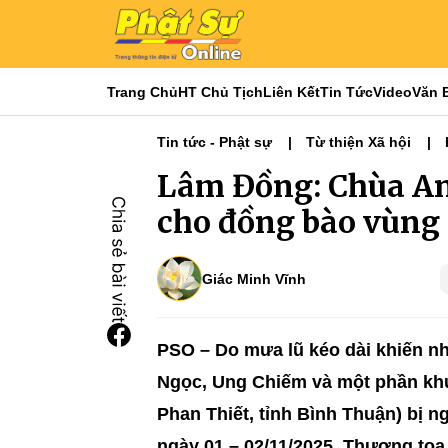
Trang Chủ
HT Chủ Tịch
Liên Kết
Tin Tức
Video
Văn 
Tin tức - Phật sự
Từ thiện Xã hội
Lâm Đồng: Chùa An
cho đồng bào vùng 
Giác Minh Vĩnh
PSO – Do mưa lũ kéo dài khiến n
Ngọc, Ung Chiếm và một phần kh
Phan Thiết, tỉnh Bình Thuận) bị n
ngày 01 – 02/11/2025, Thượng tọ