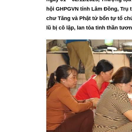
hội GHPGVN tỉnh Lâm Đồng, Trụ t
chư Tăng và Phật tử bổn tự tổ c
lũ bị cô lập, lan tỏa tinh thần tươ