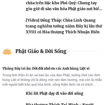
chùa trên Đặc khu Phú Quý: Chung tay
gìn giữ di sản văn hóa Phật giáo nơi biển
đảo
[Video] Đồng Tháp: Chùa Linh Quang
trang nghiêm tưởng niệm Húy kị lần thứ
XVIII cố Hòa thượng Thích Nhuận Hiền
Phật Giáo & Đời Sống
Tháng Bảy tri ân: Đời đời nhớ ơn các Anh hùng Liệt sĩ
Trong tinh thần tri ân và báo ân của đạo Phật, tưởng nhớ các Anh
hùng Liệt sĩ không chỉ là dâng một nén tâm hương, mà còn là nhắc
mỗi người biết trân quý hòa bình, sống thiện lành và có trách
nhiệm với quê hương, đất nước.
Khi lời Phật dạy đi vào đời sống
Hòa thượng Thích Trí Minh - Người