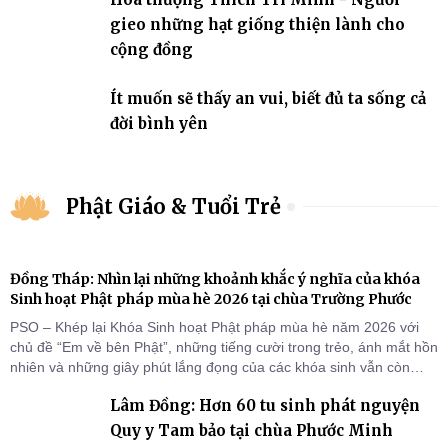
gieo những hạt giống thiện lành cho
cộng đồng
Ít muốn sẽ thấy an vui, biết đủ ta sống cả
đời bình yên
Phật Giáo & Tuổi Trẻ
Đồng Tháp: Nhìn lại những khoảnh khắc ý nghĩa của khóa
Sinh hoạt Phật pháp mùa hè 2026 tại chùa Trường Phước
PSO – Khép lại Khóa Sinh hoạt Phật pháp mùa hè năm 2026 với
chủ đề “Em về bên Phật”, những tiếng cười trong trẻo, ánh mắt hồn
nhiên và những giây phút lắng đọng của các khóa sinh vẫn còn
đọng lại dưới mái chùa Trường Phước (xã Tân Hương, tỉnh Đồng
Lâm Đồng: Hơn 60 tu sinh phát nguyện
Tháp). Những tuần tu học ngắn ngủi nhưng đã trở thành hành
trang quý báu, gieo những hạt giống thiện l
Quy y Tam bảo tại chùa Phước Minh