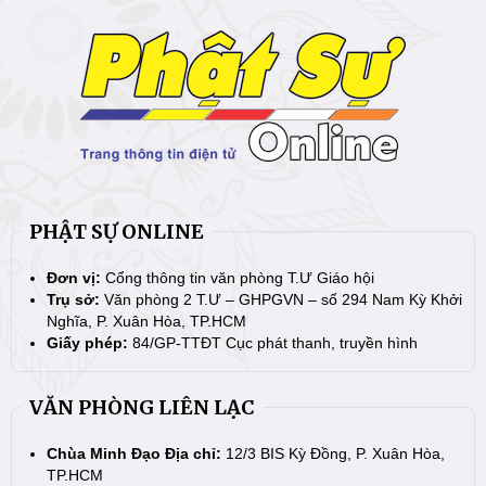
PHẬT SỰ ONLINE
Đơn vị:
Cổng thông tin văn phòng T.Ư Giáo hội
Trụ sở:
Văn phòng 2 T.Ư – GHPGVN – số 294 Nam Kỳ Khởi
Nghĩa, P. Xuân Hòa, TP.HCM
Giấy phép:
84/GP-TTĐT Cục phát thanh, truyền hình
VĂN PHÒNG LIÊN LẠC
Chùa Minh Đạo Địa chỉ:
12/3 BIS Kỳ Đồng, P. Xuân Hòa,
TP.HCM