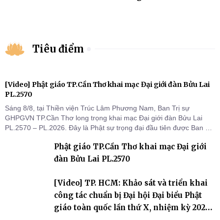
Tiêu điểm
[Video] Phật giáo TP.Cần Thơ khai mạc Đại giới đàn Bửu Lai
PL.2570
Sáng 8/8, tại Thiền viện Trúc Lâm Phương Nam, Ban Trị sự
GHPGVN TP.Cần Thơ long trọng khai mạc Đại giới đàn Bửu Lai
PL.2570 – PL.2026. Đây là Phật sự trọng đại đầu tiên được Ban Trị
sự triển khai sau thành công của Đại hội Phật giáo thành phố lần
Phật giáo TP.Cần Thơ khai mạc Đại giới
thứ I, thể hiện sự quan tâm đối với công tác truyền giới, đào tạo
Tăng tài và tiếp nối mạng mạch Tăng-g
đàn Bửu Lai PL.2570
[Video] TP. HCM: Khảo sát và triển khai
công tác chuẩn bị Đại hội Đại biểu Phật
giáo toàn quốc lần thứ X, nhiệm kỳ 2026-
2031