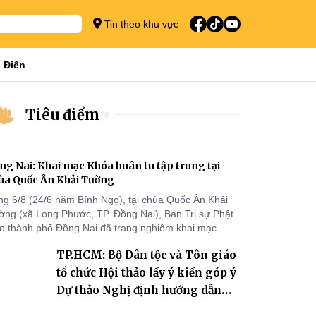
Tin theo khu vực
 Điển
Tiêu điểm
ng Nai: Khai mạc Khóa huân tu tập trung tại
ùa Quốc Ân Khải Tường
ng 6/8 (24/6 năm Bính Ngọ), tại chùa Quốc Ân Khải
ờng (xã Long Phước, TP. Đồng Nai), Ban Trị sự Phật
áo thành phố Đồng Nai đã trang nghiêm khai mạc
a huân tu tập trung trong mùa An cư kiết hạ Phật lịch
TP.HCM: Bộ Dân tộc và Tôn giáo
70 dành cho chư Tăng hành giả an cư tại chỗ khu vực
I, VIII và trường hạ chùa Quốc Ân Khải Tường.
tổ chức Hội thảo lấy ý kiến góp ý
Dự thảo Nghị định hướng dẫn
thi hành Luật Tín ngưỡng, tôn