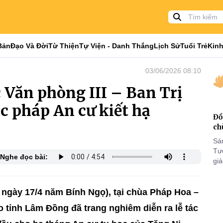
Bản
Đạo Và Đời
Từ Thiện
Tự Viện - Danh Thắng
Lịch Sử
Tuổi Trẻ
Kinh
03/06/2026 08:10
Văn phòng III – Ban Trị
ác pháp An cư kiết hạ
Đồ
ch
Sá
Tư
Nghe đọc bài:
gi
Khó
25
VI
ngày 17/4 năm Bính Ngọ), tại chùa Pháp Hoa –
áo tỉnh Lâm Đồng đã trang nghiêm diễn ra lễ tác