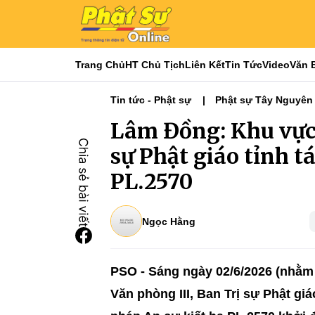
Trang Chủ
HT Chủ Tịch
Liên Kết
Tin Tức
Video
Văn 
Tin tức - Phật sự
Phật sự Tây Nguyên
Lâm Đồng: Khu vực 
sự Phật giáo tỉnh t
PL.2570
Ngọc Hằng
PSO - Sáng ngày 02/6/2026 (nhằm 
Văn phòng III, Ban Trị sự Phật gi