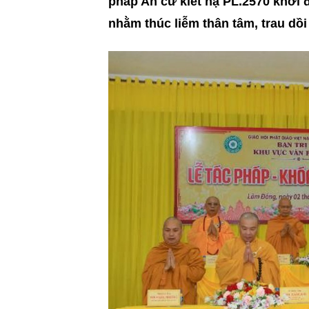
pháp An cư kiết hạ PL.2570 khởi 
nhằm thúc liễm thân tâm, trau dồ