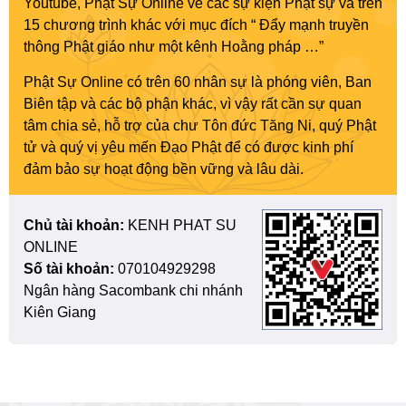
Youtube, Phật Sự Online về các sự kiện Phật sự và trên
15 chương trình khác với mục đích “ Đẩy mạnh truyền
thông Phật giáo như một kênh Hoằng pháp …”
Phật Sự Online có trên 60 nhân sự là phóng viên, Ban
Biên tập và các bộ phận khác, vì vậy rất cần sự quan
tâm chia sẻ, hỗ trợ của chư Tôn đức Tăng Ni, quý Phật
tử và quý vị yêu mến Đạo Phật để có được kinh phí
đảm bảo sự hoạt động bền vững và lâu dài.
Chủ tài khoản:
KENH PHAT SU
ONLINE
Số tài khoản:
070104929298
Ngân hàng Sacombank chi nhánh
Kiên Giang