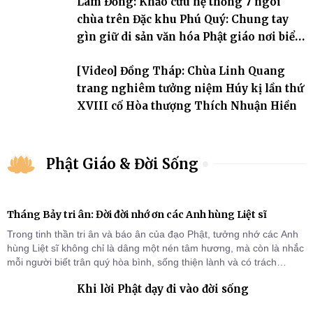
Lâm Đồng: Khảo cứu hệ thống 7 ngôi
chùa trên Đặc khu Phú Quý: Chung tay
gìn giữ di sản văn hóa Phật giáo nơi biển
đảo
[Video] Đồng Tháp: Chùa Linh Quang
trang nghiêm tưởng niệm Húy kị lần thứ
XVIII cố Hòa thượng Thích Nhuận Hiền
Phật Giáo & Đời Sống
Tháng Bảy tri ân: Đời đời nhớ ơn các Anh hùng Liệt sĩ
Trong tinh thần tri ân và báo ân của đạo Phật, tưởng nhớ các Anh
hùng Liệt sĩ không chỉ là dâng một nén tâm hương, mà còn là nhắc
mỗi người biết trân quý hòa bình, sống thiện lành và có trách
nhiệm với quê hương, đất nước.
Khi lời Phật dạy đi vào đời sống