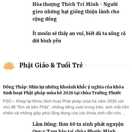
Hòa thượng Thích Trí Minh - Người
gieo những hạt giống thiện lành cho
cộng đồng
Ít muốn sẽ thấy an vui, biết đủ ta sống cả
đời bình yên
Phật Giáo & Tuổi Trẻ
Đồng Tháp: Nhìn lại những khoảnh khắc ý nghĩa của khóa
Sinh hoạt Phật pháp mùa hè 2026 tại chùa Trường Phước
PSO – Khép lại Khóa Sinh hoạt Phật pháp mùa hè năm 2026 với
chủ đề “Em về bên Phật”, những tiếng cười trong trẻo, ánh mắt hồn
nhiên và những giây phút lắng đọng của các khóa sinh vẫn còn
đọng lại dưới mái chùa Trường Phước (xã Tân Hương, tỉnh Đồng
Lâm Đồng: Hơn 60 tu sinh phát nguyện
Tháp). Những tuần tu học ngắn ngủi nhưng đã trở thành hành
trang quý báu, gieo những hạt giống thiện l
Quy y Tam bảo tại chùa Phước Minh