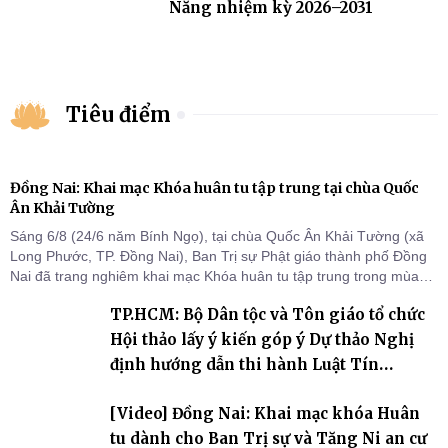
Nẵng nhiệm kỳ 2026–2031
Tiêu điểm
Đồng Nai: Khai mạc Khóa huân tu tập trung tại chùa Quốc
Ân Khải Tường
Sáng 6/8 (24/6 năm Bính Ngọ), tại chùa Quốc Ân Khải Tường (xã
Long Phước, TP. Đồng Nai), Ban Trị sự Phật giáo thành phố Đồng
Nai đã trang nghiêm khai mạc Khóa huân tu tập trung trong mùa
An cư kiết hạ Phật lịch 2570 dành cho chư Tăng hành giả an cư tại
TP.HCM: Bộ Dân tộc và Tôn giáo tổ chức
chỗ khu vực VII, VIII và trường hạ chùa Quốc Ân Khải Tường.
Hội thảo lấy ý kiến góp ý Dự thảo Nghị
định hướng dẫn thi hành Luật Tín
ngưỡng, tôn giáo
[Video] Đồng Nai: Khai mạc khóa Huân
tu dành cho Ban Trị sự và Tăng Ni an cư