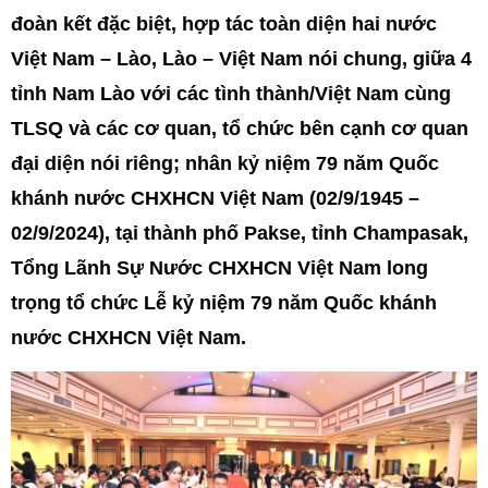
đoàn kết đặc biệt, hợp tác toàn diện hai nước
Việt Nam – Lào, Lào – Việt Nam nói chung, giữa 4
tỉnh Nam Lào với các tình thành/Việt Nam cùng
TLSQ và các cơ quan, tổ chức bên cạnh cơ quan
đại diện nói riêng; nhân kỷ niệm 79 năm Quốc
khánh nước CHXHCN Việt Nam (02/9/1945 –
02/9/2024), tại thành phố Pakse, tỉnh Champasak,
Tổng Lãnh Sự Nước CHXHCN Việt Nam long
trọng tổ chức Lễ kỷ niệm 79 năm Quốc khánh
nước CHXHCN Việt Nam.