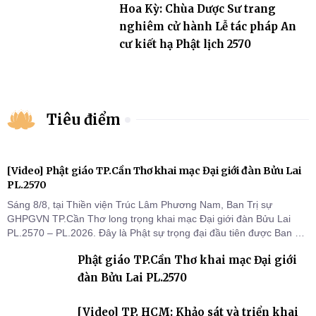
Hoa Kỳ: Chùa Dược Sư trang
nghiêm cử hành Lễ tác pháp An
cư kiết hạ Phật lịch 2570
Tiêu điểm
[Video] Phật giáo TP.Cần Thơ khai mạc Đại giới đàn Bửu Lai
PL.2570
Sáng 8/8, tại Thiền viện Trúc Lâm Phương Nam, Ban Trị sự
GHPGVN TP.Cần Thơ long trọng khai mạc Đại giới đàn Bửu Lai
PL.2570 – PL.2026. Đây là Phật sự trọng đại đầu tiên được Ban Trị
sự triển khai sau thành công của Đại hội Phật giáo thành phố lần
Phật giáo TP.Cần Thơ khai mạc Đại giới
thứ I, thể hiện sự quan tâm đối với công tác truyền giới, đào tạo
Tăng tài và tiếp nối mạng mạch Tăng-g
đàn Bửu Lai PL.2570
[Video] TP. HCM: Khảo sát và triển khai