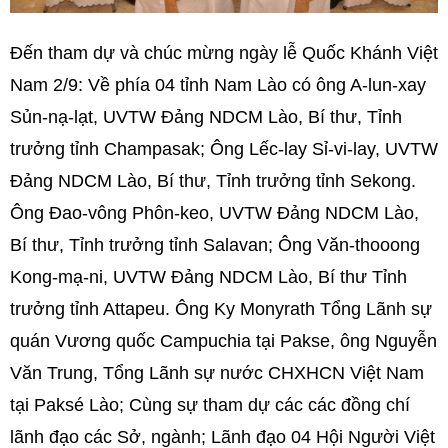
Đến tham dự và chúc mừng ngày lễ Quốc Khánh Việt
Nam 2/9: Về phía 04 tỉnh Nam Lào có ông A-lun-xay
Sủn-nạ-lạt, UVTW Đảng NDCM Lào, Bí thư, Tỉnh
trưởng tỉnh Champasak; Ông Lếc-lay Sỉ-vi-lay, UVTW
Đảng NDCM Lào, Bí thư, Tỉnh trưởng tỉnh Sekong.
Ông Đao-vông Phôn-keo, UVTW Đảng NDCM Lào,
Bí thư, Tỉnh trưởng tỉnh Salavan;
Ông Văn-thooong
Kong-mạ-ni, UVTW Đảng NDCM Lào, Bí thư Tỉnh
trưởng tỉnh Attapeu.
Ông Ky Monyrath Tổng Lãnh sự
quán Vương quốc Campuchia tại Pakse, ông Nguyễn
Văn Trung, Tổng Lãnh sự nước CHXHCN Việt Nam
tại Paksé Lào; Cùng sự tham dự các các đồng chí
lãnh đạo các Sở, ngành; Lãnh đạo 04 Hội Người Việt