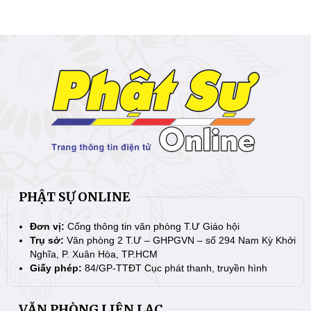
PHẬT SỰ ONLINE
Đơn vị:
Cổng thông tin văn phòng T.Ư Giáo hội
Trụ sở:
Văn phòng 2 T.Ư – GHPGVN – số 294 Nam Kỳ Khởi
Nghĩa, P. Xuân Hòa, TP.HCM
Giấy phép:
84/GP-TTĐT Cục phát thanh, truyền hình
VĂN PHÒNG LIÊN LẠC