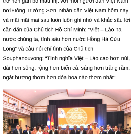
trở nên gắn bó máu thịt với mỗi người dân Việt Nam
nơi Đông Trường Sơn. Nhân dân Việt Nam hôm nay
và mãi mãi mai sau luôn luôn ghi nhớ và khắc sâu lời
căn dặn của Chủ tịch Hồ Chí Minh: “Việt – Lào hai
nước chúng ta, tình sâu hơn nước Hồng Hà Cửu
Long” và câu nói chí tình của Chủ tịch
Souphanouvong: “Tình nghĩa Việt – Lào cao hơn núi,
dài hơn sông, rộng hơn biển cả, sáng hơn trăng rằm,
ngát hương thơm hơn đóa hoa nào thơm nhất”.