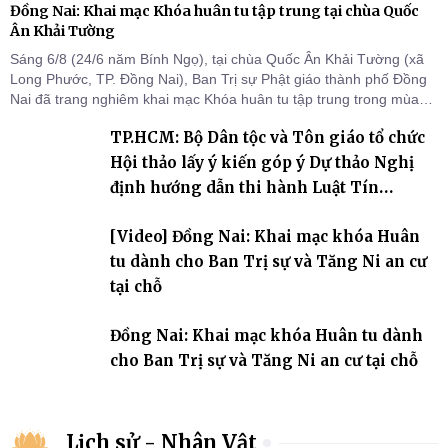
Đồng Nai: Khai mạc Khóa huân tu tập trung tại chùa Quốc
Ân Khải Tường
Sáng 6/8 (24/6 năm Bính Ngọ), tại chùa Quốc Ân Khải Tường (xã
Long Phước, TP. Đồng Nai), Ban Trị sự Phật giáo thành phố Đồng
Nai đã trang nghiêm khai mạc Khóa huân tu tập trung trong mùa
An cư kiết hạ Phật lịch 2570 dành cho chư Tăng hành giả an cư tại
TP.HCM: Bộ Dân tộc và Tôn giáo tổ chức
chỗ khu vực VII, VIII và trường hạ chùa Quốc Ân Khải Tường.
Hội thảo lấy ý kiến góp ý Dự thảo Nghị
định hướng dẫn thi hành Luật Tín
ngưỡng, tôn giáo
[Video] Đồng Nai: Khai mạc khóa Huân
tu dành cho Ban Trị sự và Tăng Ni an cư
tại chỗ
Đồng Nai: Khai mạc khóa Huân tu dành
cho Ban Trị sự và Tăng Ni an cư tại chỗ
Lịch sử - Nhân Vật