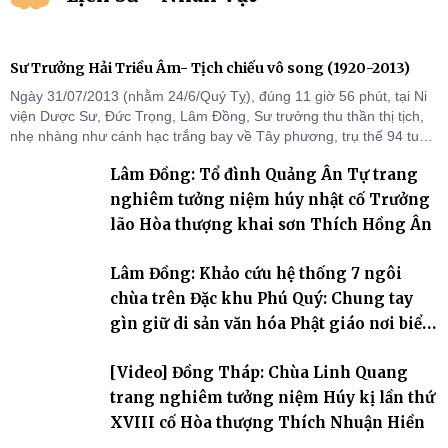
Sư Trưởng Hải Triều Âm- Tịch chiếu vô song (1920-2013)
Ngày 31/07/2013 (nhằm 24/6/Quý Tỵ), đúng 11 giờ 56 phút, tại Ni
viện Dược Sư, Đức Trọng, Lâm Đồng, Sư trưởng thu thần thị tịch,
nhẹ nhàng như cánh hạc trắng bay về Tây phương, trụ thế 94 tuổi
đời, 60 hạ lạp.
Lâm Đồng: Tổ đình Quảng Ân Tự trang
nghiêm tưởng niệm húy nhật cố Trưởng
lão Hòa thượng khai sơn Thích Hồng Ân
Lâm Đồng: Khảo cứu hệ thống 7 ngôi
chùa trên Đặc khu Phú Quý: Chung tay
gìn giữ di sản văn hóa Phật giáo nơi biển
đảo
[Video] Đồng Tháp: Chùa Linh Quang
trang nghiêm tưởng niệm Húy kị lần thứ
XVIII cố Hòa thượng Thích Nhuận Hiền