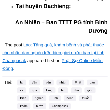
Tại huyện Bachieng:
An Nhiên – Ban TTTT PG tỉnh Bình
Dương
The post
Lào: Tặng quà, khám bệnh và phát thuốc
cho nhân dân nghèo trên biên giới nước bạn tại tỉnh
Champasak
appeared first on
Phật Sự Online Miền
Đông
.
Thẻ:
tai
đàn
trên
nhân
Phật
bàn
và
quà
Tăng
lão
cho
giới
Biên
nghèo
Tịnh
bệnh
thuốc
khám
nước
Champasak