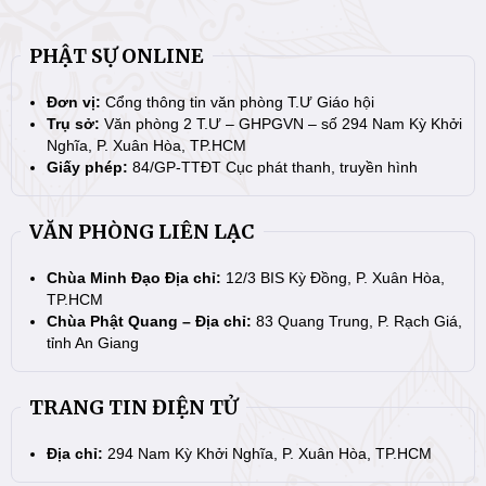
PHẬT SỰ ONLINE
Đơn vị:
Cổng thông tin văn phòng T.Ư Giáo hội
Trụ sở:
Văn phòng 2 T.Ư – GHPGVN – số 294 Nam Kỳ Khởi
Nghĩa, P. Xuân Hòa, TP.HCM
Giấy phép:
84/GP-TTĐT Cục phát thanh, truyền hình
VĂN PHÒNG LIÊN LẠC
Chùa Minh Đạo Địa chỉ:
12/3 BIS Kỳ Đồng, P. Xuân Hòa,
TP.HCM
Chùa Phật Quang – Địa chỉ:
83 Quang Trung, P. Rạch Giá,
tỉnh An Giang
TRANG TIN ĐIỆN TỬ
Địa chỉ:
294 Nam Kỳ Khởi Nghĩa, P. Xuân Hòa, TP.HCM