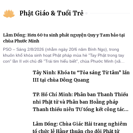
Phật Giáo & Tuổi Trẻ
Lâm Đồng: Hơn 60 tu sinh phát nguyện Quy y Tam bảo tại
chùa Phước Minh
PSO – Sáng 2/8/2026 (nhằm ngày 20/6 năm Bính Ngọ), trong
khuôn khổ khóa sinh hoạt Phật pháp mùa hè "Tay Phật trong tay
con" lần II với chủ đề "Trái tim hiểu biết", chùa Phước Minh (xã
Hàm Kiệm) đã trang nghiêm tổ chức lễ phát nguyện quy y Tam bảo
Tây Ninh: Khóa tu “Tỏa sáng Từ tâm” lần
cho hơn 60 tu sinh.
III tại chùa Đông Quang
TP. Hồ Chí Minh: Phân ban Thanh Thiếu
nhi Phật tử và Phân ban Hoằng pháp
Thanh thiếu niên TƯ tổng kết công tác
Phật sự nhiệm kỳ IX (2022 – 2027)
Lâm Đồng: Chùa Giác Hải trang nghiêm
tổ chức lễ Hằng thuận cho đôi Phật tử