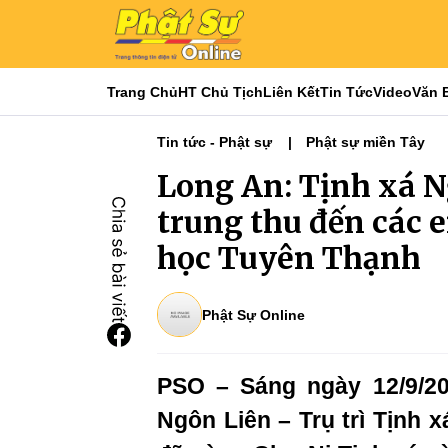
Trang Chủ
HT Chủ Tịch
Liên Kết
Tin Tức
Video
Văn 
Tin tức - Phật sự
Phật sự miền Tây
Long An: Tịnh xá N
trung thu đến các 
học Tuyên Thạnh
Phật Sự Online
PSO – Sáng ngày 12/9/20
Ngôn Liên – Trụ trì Tịnh 