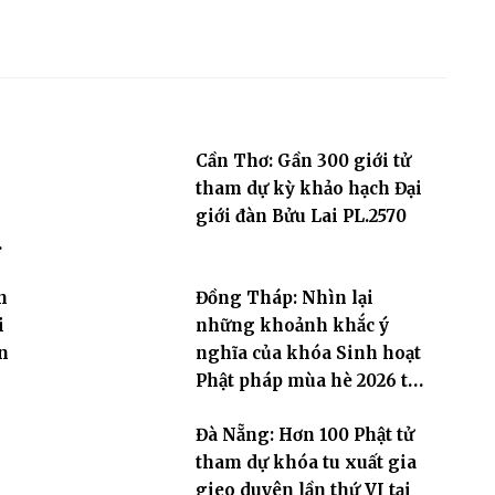
Cần Thơ: Gần 300 giới tử
g
tham dự kỳ khảo hạch Đại
giới đàn Bửu Lai PL.2570
n
Đồng Tháp: Nhìn lại
i
những khoảnh khắc ý
n
nghĩa của khóa Sinh hoạt
Phật pháp mùa hè 2026 tại
chùa Trường Phước
Đà Nẵng: Hơn 100 Phật tử
tham dự khóa tu xuất gia
gieo duyên lần thứ VI tại