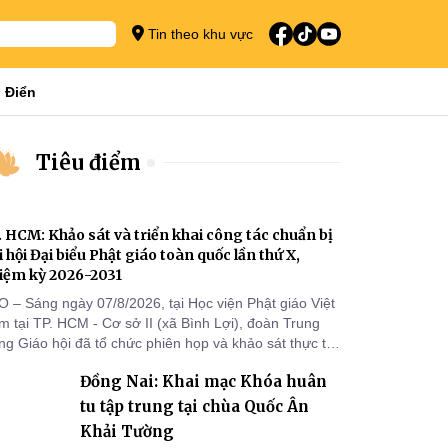
Tin theo khu vực
 Điển
Tiêu điểm
. HCM: Khảo sát và triển khai công tác chuẩn bị
i hội Đại biểu Phật giáo toàn quốc lần thứ X,
iệm kỳ 2026-2031
O – Sáng ngày 07/8/2026, tại Học viện Phật giáo Việt
 tại TP. HCM - Cơ sở II (xã Bình Lợi), đoàn Trung
g Giáo hội đã tổ chức phiên họp và khảo sát thực tế
m triển khai công tác chuẩn bị Đại hội Đại biểu Phật
Đồng Nai: Khai mạc Khóa huân
áo toàn quốc lần thứ X, nhiệm kỳ 2026-2031.
tu tập trung tại chùa Quốc Ân
Khải Tường