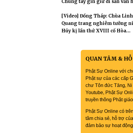
Chung tay gìn giữ di sản văn 
Phật giáo nơi biển đảo
[Video] Đồng Tháp: Chùa Linh
Quang trang nghiêm tưởng n
Húy kị lần thứ XVIII cố Hòa
thượng Thích Nhuận Hiền
QUAN TÂM & HỖ
Phật Sự Online với ch
Phật sự của các cấp Gi
chư Tôn đức Tăng, Ni 
Youtube, Phật Sự Onli
truyền thông Phật gi
Phật Sự Online có trên
tâm chia sẻ, hỗ trợ c
đảm bảo sự hoạt động 