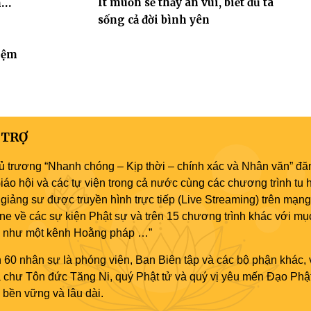
Ít muốn sẽ thấy an vui, biết đủ ta
hóa
sống cả đời bình yên
iệm
 TRỢ
ủ trương “Nhanh chóng – Kịp thời – chính xác và Nhân văn” đăn
áo hội và các tự viện trong cả nước cùng các chương trình tu h
giảng sư được truyền hình trực tiếp (Live Streaming) trên mạng
ne về các sự kiện Phật sự và trên 15 chương trình khác với mụ
áo như một kênh Hoằng pháp …”
 60 nhân sự là phóng viên, Ban Biên tập và các bộ phận khác, 
ủa chư Tôn đức Tăng Ni, quý Phật tử và quý vị yêu mến Đạo Phậ
bền vững và lâu dài.