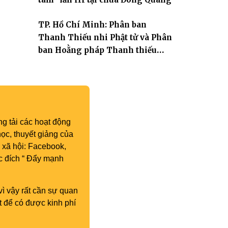
TP. Hồ Chí Minh: Phân ban
Thanh Thiếu nhi Phật tử và Phân
ban Hoằng pháp Thanh thiếu
niên TƯ tổng kết công tác Phật sự
nhiệm kỳ IX (2022 – 2027)
g tải các hoạt động
ọc, thuyết giảng của
 xã hội: Facebook,
c đích “ Đẩy mạnh
vì vậy rất cần sự quan
t để có được kinh phí