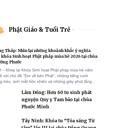
Phật Giáo & Tuổi Trẻ
g Tháp: Nhìn lại những khoảnh khắc ý nghĩa
 khóa Sinh hoạt Phật pháp mùa hè 2026 tại chùa
ường Phước
 – Khép lại Khóa Sinh hoạt Phật pháp mùa hè năm
6 với chủ đề “Em về bên Phật”, những tiếng cười
ng trẻo, ánh mắt hồn nhiên và những giây phút lắng
g của các khóa sinh vẫn còn đọng lại dưới mái chùa
Lâm Đồng: Hơn 60 tu sinh phát
ờng Phước (xã Tân Hương, tỉnh Đồng Tháp). Những
n tu học ngắn ngủi nhưng đã trở thành hành trang quý
nguyện Quy y Tam bảo tại chùa
, gieo những hạt giống thiện l
Phước Minh
Tây Ninh: Khóa tu “Tỏa sáng Từ
tâm” lần III tại chùa Đông Quang