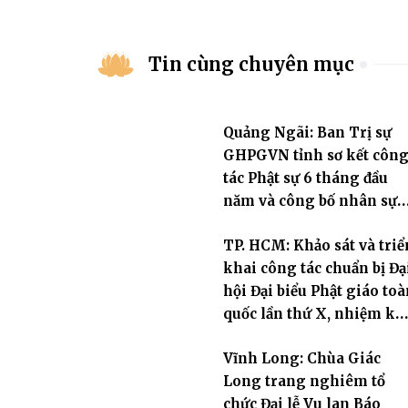
Tin cùng chuyên mục
Quảng Ngãi: Ban Trị sự
GHPGVN tỉnh sơ kết côn
tác Phật sự 6 tháng đầu
năm và công bố nhân sự
nhiệm kỳ 2026 – 2031
TP. HCM: Khảo sát và triể
khai công tác chuẩn bị Đạ
hội Đại biểu Phật giáo toà
quốc lần thứ X, nhiệm kỳ
2026-2031
Vĩnh Long: Chùa Giác
Long trang nghiêm tổ
chức Đại lễ Vu lan Báo