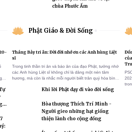
chùa Phước Ấm
Phật Giáo & Đời Sống
920-
Tháng Bảy tri ân: Đời đời nhớ ơn các Anh hùng Liệt
Đồn
sĩ
của
Tr
6
Trong tinh thần tri ân và báo ân của đạo Phật, tưởng nhớ
các Anh hùng Liệt sĩ không chỉ là dâng một nén tâm
PSO
ng
hương, mà còn là nhắc mỗi người biết trân quý hòa bình,
202
sống thiện lành và có trách nhiệm với quê hương, đất
tro
 Tự
Khi lời Phật dạy đi vào đời sống
nước.
đọn
Trư
y
tuầ
Hòa thượng Thích Trí Minh -
g
báu
Người gieo những hạt giống
 7
thiện lành cho cộng đồng
uý: