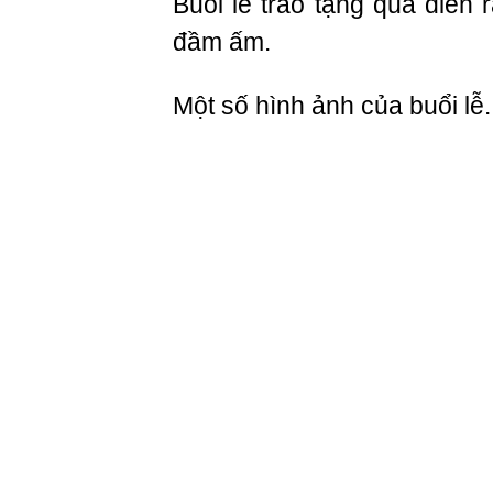
Buổi lễ trao tặng quà diễn 
đầm ấm.
Một số hình ảnh của buổi lễ.