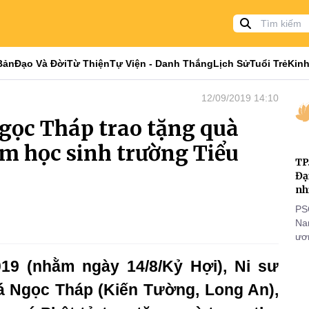
Bản
Đạo Và Đời
Từ Thiện
Tự Viện - Danh Thắng
Lịch Sử
Tuổi Trẻ
Kinh
12/09/2019 14:10
gọc Tháp trao tặng quà
em học sinh trường Tiểu
TP
Đạ
nh
PS
Nam
ươn
nhằ
19 (nhằm ngày 14/8/Kỷ Hợi), Ni sư
gi
xá Ngọc Tháp (Kiến Tường, Long An),