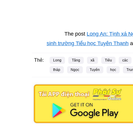
The post
Long An: Tịnh xá N
sinh trường Tiểu học Tuyên Thạnh
a
Thẻ:
Long
Tăng
xã
Tiêu
các
tháp
Ngọc
Tuyên
học
Tru