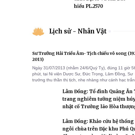
hiếu PL.2570
Lịch sử - Nhân Vật
Sư Trưởng Hải Triều Âm- Tịch chiếu vô song (1
2013)
Ngày 31/07/2013 (nhằm 24/6/Quý Tỵ), đúng 11 giờ 5
phút, tại Ni viện Dược Sư, Đức Trọng, Lâm Đồng, Sư
trưởng thu thần thị tịch, nhẹ nhàng như cánh hạc trắ
bay về Tây phương, trụ thế 94 tuổi đời, 60 hạ lạp.
Lâm Đồng: Tổ đình Quảng Ân
trang nghiêm tưởng niệm hú
nhật cố Trưởng lão Hòa thượn
khai sơn Thích Hồng Ân
Lâm Đồng: Khảo cứu hệ thống
ngôi chùa trên Đặc khu Phú Q