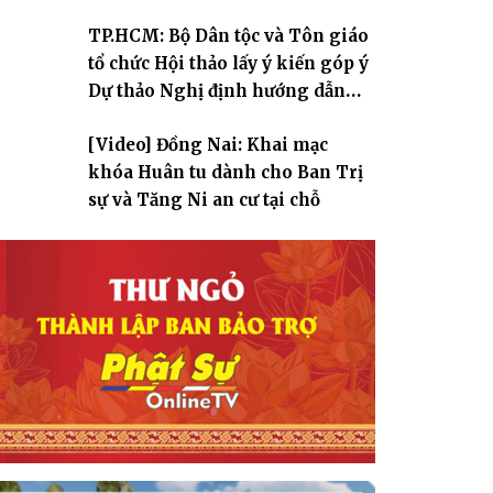
TP.HCM: Bộ Dân tộc và Tôn giáo
tổ chức Hội thảo lấy ý kiến góp ý
Dự thảo Nghị định hướng dẫn
thi hành Luật Tín ngưỡng, tôn
[Video] Đồng Nai: Khai mạc
giáo
khóa Huân tu dành cho Ban Trị
sự và Tăng Ni an cư tại chỗ