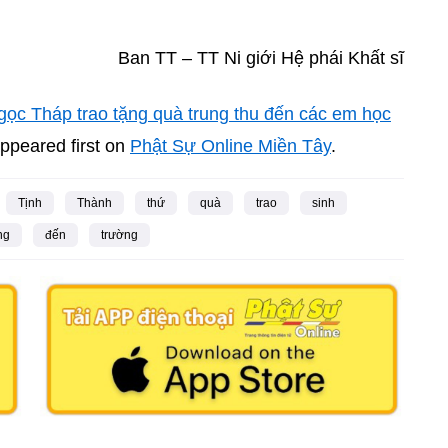
Ban TT – TT Ni giới Hệ phái Khất sĩ
gọc Tháp trao tặng quà trung thu đến các em học
ppeared first on
Phật Sự Online Miền Tây
.
Tịnh
Thành
thứ
quà
trao
sinh
ng
đến
trường