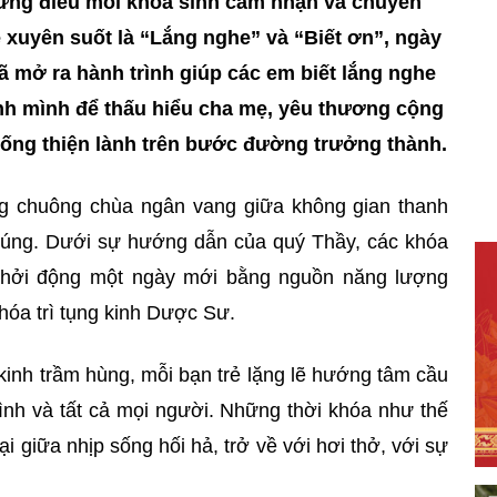
ững điều mỗi khóa sinh cảm nhận và chuyển
ề xuyên suốt là “Lắng nghe” và “Biết ơn”, ngày
đã mở ra hành trình giúp các em biết lắng nghe
hính mình để thấu hiểu cha mẹ, yêu thương cộng
ống thiện lành trên bước đường trưởng thành.
ng chuông chùa ngân vang giữa không gian thanh
húng. Dưới sự hướng dẫn của quý Thầy, các khóa
 khởi động một ngày mới bằng nguồn năng lượng
khóa trì tụng kinh Dược Sư.
 kinh trầm hùng, mỗi bạn trẻ lặng lẽ hướng tâm cầu
ình và tất cả mọi người. Những thời khóa như thế
lại giữa nhịp sống hối hả, trở về với hơi thở, với sự