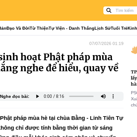
Bản
Đạo Và Đời
Từ Thiện
Tự Viện - Danh Thắng
Lịch Sử
Tuổi Trẻ
Kinh
07/07/2026 01:19
sinh hoạt Phật pháp mùa
lắng nghe để hiểu, quay về
TP
lấ
hà
PS
Nghe đọc bài:
Xu
chứ
tôn
cá
Phật pháp mùa hè tại chùa Bằng - Linh Tiên Tự
thi
không chỉ được tính bằng thời gian từ sáng
đi