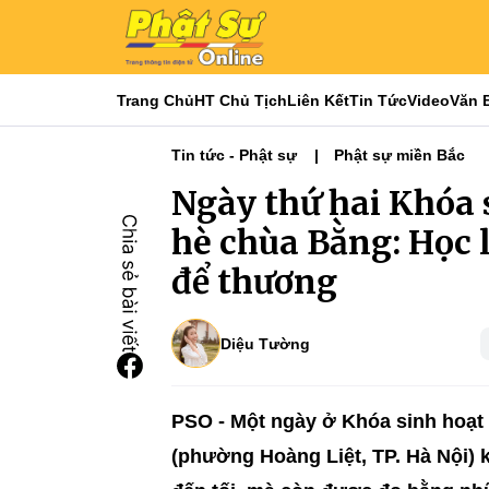
Trang Chủ
HT Chủ Tịch
Liên Kết
Tin Tức
Video
Văn 
Tin tức - Phật sự
Phật sự miền Bắc
Ngày thứ hai Khóa 
hè chùa Bằng: Học 
để thương
Diệu Tường
PSO - Một ngày ở Khóa sinh hoạt 
(phường Hoàng Liệt, TP. Hà Nội) 