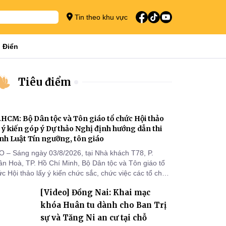
Tin theo khu vực
 Điển
Tiêu điểm
.HCM: Bộ Dân tộc và Tôn giáo tổ chức Hội thảo
y ý kiến góp ý Dự thảo Nghị định hướng dẫn thi
nh Luật Tín ngưỡng, tôn giáo
O – Sáng ngày 03/8/2026, tại Nhà khách T78, P.
ân Hoà, TP. Hồ Chí Minh, Bộ Dân tộc và Tôn giáo tổ
c Hội thảo lấy ý kiến chức sắc, chức việc các tổ chức
 giáo, người đại diện, Ban Quản lý cơ sở tín ngưỡng
[Video] Đồng Nai: Khai mạc
c tỉnh, thành phố khu vực phía Nam nhằm góp ý hoàn
ện hồ sơ Dự thảo Nghị định quy định chi tiết một số
khóa Huân tu dành cho Ban Trị
ều và biện pháp để tổ chức
sự và Tăng Ni an cư tại chỗ