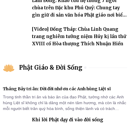
Lâm Đồng: Khảo cứu hệ thống 7 ngôi
chùa trên Đặc khu Phú Quý: Chung tay
gìn giữ di sản văn hóa Phật giáo nơi biển
đảo
[Video] Đồng Tháp: Chùa Linh Quang
trang nghiêm tưởng niệm Húy kị lần thứ
XVIII cố Hòa thượng Thích Nhuận Hiền
Phật Giáo & Đời Sống
Tháng Bảy tri ân: Đời đời nhớ ơn các Anh hùng Liệt sĩ
Trong tinh thần tri ân và báo ân của đạo Phật, tưởng nhớ các Anh
hùng Liệt sĩ không chỉ là dâng một nén tâm hương, mà còn là nhắc
mỗi người biết trân quý hòa bình, sống thiện lành và có trách
nhiệm với quê hương, đất nước.
Khi lời Phật dạy đi vào đời sống