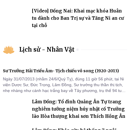
ngưỡng, tôn giáo
[Video] Đồng Nai: Khai mạc khóa Huân
tu dành cho Ban Trị sự và Tăng Ni an cư
tại chỗ
Lịch sử - Nhân Vật
Sư Trưởng Hải Triều Âm- Tịch chiếu vô song (1920-2013)
Ngày 31/07/2013 (nhằm 24/6/Quý Tỵ), đúng 11 giờ 56 phút, tại Ni
viện Dược Sư, Đức Trọng, Lâm Đồng, Sư trưởng thu thần thị tịch,
nhẹ nhàng như cánh hạc trắng bay về Tây phương, trụ thế 94 tuổi
đời, 60 hạ lạp.
Lâm Đồng: Tổ đình Quảng Ân Tự trang
nghiêm tưởng niệm húy nhật cố Trưởng
lão Hòa thượng khai sơn Thích Hồng Ân