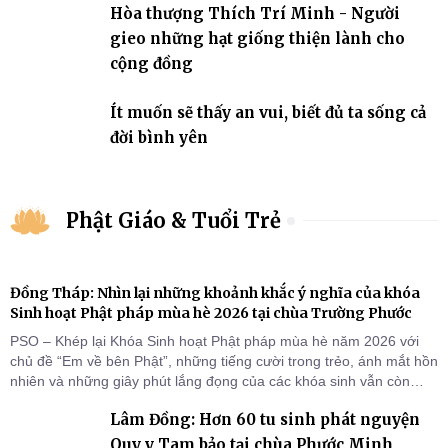
Hòa thượng Thích Trí Minh - Người
gieo những hạt giống thiện lành cho
cộng đồng
Ít muốn sẽ thấy an vui, biết đủ ta sống cả
đời bình yên
Phật Giáo & Tuổi Trẻ
Đồng Tháp: Nhìn lại những khoảnh khắc ý nghĩa của khóa
Sinh hoạt Phật pháp mùa hè 2026 tại chùa Trường Phước
PSO – Khép lại Khóa Sinh hoạt Phật pháp mùa hè năm 2026 với
chủ đề “Em về bên Phật”, những tiếng cười trong trẻo, ánh mắt hồn
nhiên và những giây phút lắng đọng của các khóa sinh vẫn còn
đọng lại dưới mái chùa Trường Phước (xã Tân Hương, tỉnh Đồng
Lâm Đồng: Hơn 60 tu sinh phát nguyện
Tháp). Những tuần tu học ngắn ngủi nhưng đã trở thành hành
trang quý báu, gieo những hạt giống thiện l
Quy y Tam bảo tại chùa Phước Minh