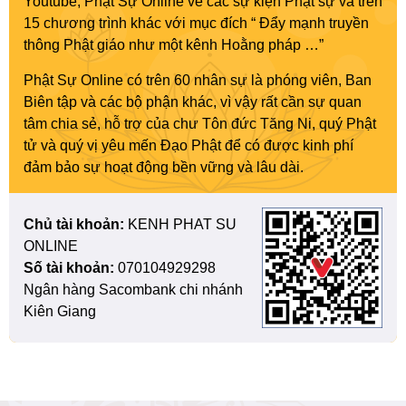
Youtube, Phật Sự Online về các sự kiện Phật sự và trên
15 chương trình khác với mục đích “ Đẩy mạnh truyền
thông Phật giáo như một kênh Hoằng pháp …”
Phật Sự Online có trên 60 nhân sự là phóng viên, Ban
Biên tập và các bộ phận khác, vì vậy rất cần sự quan
tâm chia sẻ, hỗ trợ của chư Tôn đức Tăng Ni, quý Phật
tử và quý vị yêu mến Đạo Phật để có được kinh phí
đảm bảo sự hoạt động bền vững và lâu dài.
Chủ tài khoản:
KENH PHAT SU
ONLINE
Số tài khoản:
070104929298
Ngân hàng Sacombank chi nhánh
Kiên Giang