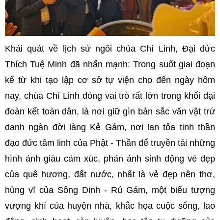
Khái quát về lịch sử ngôi chùa Chí Linh, Đại đức
Thích Tuệ Minh đã nhấn mạnh: Trong suốt giai đoạn
kể từ khi tạo lập cơ sở tự viện cho đến ngày hôm
nay, chùa Chí Linh đóng vai trò rất lớn trong khối đại
đoàn kết toàn dân, là nơi giữ gìn bản sắc văn vật trứ
danh ngàn đời làng Kẻ Gám, nơi lan tỏa tinh thần
đạo đức tâm linh của Phật - Thần để truyền tải những
hình ảnh giàu cảm xúc, phản ảnh sinh động vẻ đẹp
của quê hương, đất nước, nhất là vẻ đẹp nên thơ,
hùng vĩ của Sông Dinh - Rú Gám, một biểu tượng
vượng khí của huyện nhà, khắc họa cuộc sống, lao