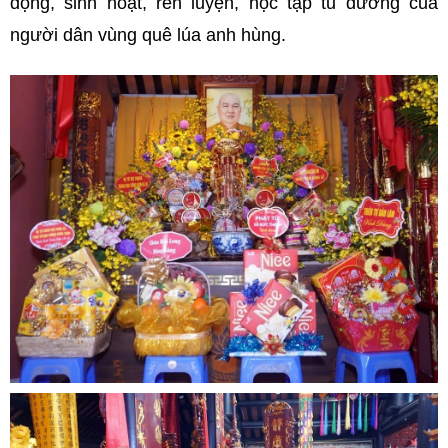
động, sinh hoạt, rèn luyện, học tập tu dưỡng của
người dân vùng quê lúa anh hùng.