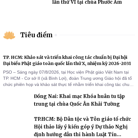
lần thứ VI tại chùa Phước Ấm
Tiêu điểm
TP. HCM: Khảo sát và triển khai công tác chuẩn bị Đại hội
Đại biểu Phật giáo toàn quốc lần thứ X, nhiệm kỳ 2026-2031
PSO – Sáng ngày 07/8/2026, tại Học viện Phật giáo Việt Nam tại
TP. HCM - Cơ sở II (xã Bình Lợi), đoàn Trung ương Giáo hội đã tổ
chức phiên họp và khảo sát thực tế nhằm triển khai công tác chuẩn
bị Đại hội Đại biểu Phật giáo toàn quốc lần thứ X, nhiệm kỳ 2026-
Đồng Nai: Khai mạc Khóa huân tu tập
2031.
trung tại chùa Quốc Ân Khải Tường
TP.HCM: Bộ Dân tộc và Tôn giáo tổ chức
Hội thảo lấy ý kiến góp ý Dự thảo Nghị
định hướng dẫn thi hành Luật Tín