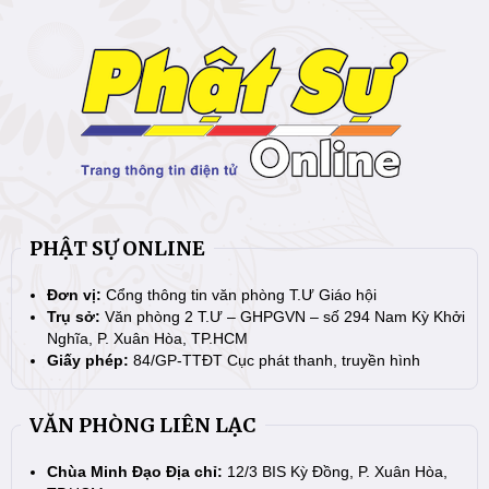
PHẬT SỰ ONLINE
Đơn vị:
Cổng thông tin văn phòng T.Ư Giáo hội
Trụ sở:
Văn phòng 2 T.Ư – GHPGVN – số 294 Nam Kỳ Khởi
Nghĩa, P. Xuân Hòa, TP.HCM
Giấy phép:
84/GP-TTĐT Cục phát thanh, truyền hình
VĂN PHÒNG LIÊN LẠC
Chùa Minh Đạo Địa chỉ:
12/3 BIS Kỳ Đồng, P. Xuân Hòa,