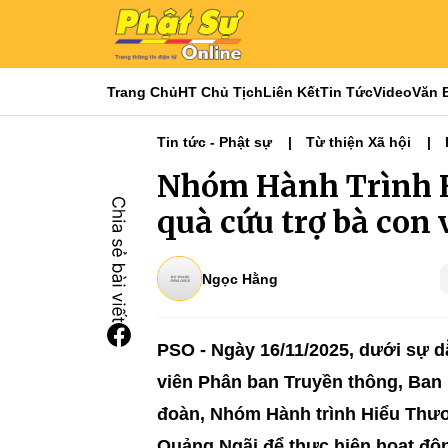
Trang Chủ
HT Chủ Tịch
Liên Kết
Tin Tức
Video
Văn 
Tin tức - Phật sự
Từ thiện Xã hội
Nhóm Hành Trình H
quà cứu trợ bà con
Ngọc Hằng
PSO - Ngày 16/11/2025, dưới sự 
viên Phân ban Truyền thông, Ba
đoàn, Nhóm Hành trình Hiểu Thươ
Quảng Ngãi để thực hiện hoạt độ