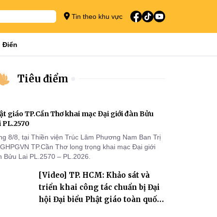
Tin theo khu vực
 Điển
Tiêu điểm
ật giáo TP.Cần Thơ khai mạc Đại giới đàn Bửu
i PL.2570
ng 8/8, tại Thiền viện Trúc Lâm Phương Nam Ban Trị
 GHPGVN TP.Cần Thơ long trọng khai mạc Đại giới
n Bửu Lai PL.2570 – PL.2026.
[Video] TP. HCM: Khảo sát và
triển khai công tác chuẩn bị Đại
hội Đại biểu Phật giáo toàn quốc
lần thứ X, nhiệm kỳ 2026-2031