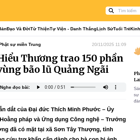
Bản
Đạo Và Đời
Từ Thiện
Tự Viện - Danh Thắng
Lịch Sử
Tuổi Trẻ
Kinh
Phật sự miền Trung
20/11/2025 11:09
iểu Thương trao 150 phần
 vùng bão lũ Quảng Ngãi
Ph
La
Nghe đọc bài:
Sá
sự
đà
dẫn dắt của Đại đức Thích Minh Phước – Ủy
n Hoằng pháp và Ứng dụng Công nghệ – Trưởng
ng đã có mặt tại xã Sơn Tây Thượng, tỉnh
ng cứu trợ khẩn cấp dành cho bà con bị ảnh