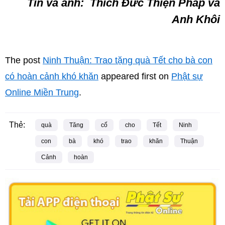
Tin và ảnh: Thích Đức Thiện Pháp và
Anh Khôi
The post
Ninh Thuận: Trao tặng quà Tết cho bà con
có hoàn cảnh khó khăn
appeared first on
Phật sự
Online Miền Trung
.
Thẻ:
quà
Tăng
cố
cho
Tết
Ninh
con
bà
khó
trao
khăn
Thuận
Cảnh
hoàn