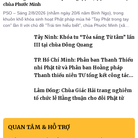
chùa Phước Minh
PSO – Sáng 2/8/2026 (nhằm ngày 20/6 năm Bính Ngọ), trong
khuôn khổ khóa sinh hoạt Phật pháp mùa hè "Tay Phật trong tay
con" lần II với chủ đề "Trái tim hiểu biết", chùa Phước Minh (xã
Hàm Kiệm) đã trang nghiêm tổ chức lễ phát nguyện quy y Tam bảo
Tây Ninh: Khóa tu “Tỏa sáng Từ tâm” lần
cho hơn 60 tu sinh.
III tại chùa Đông Quang
TP. Hồ Chí Minh: Phân ban Thanh Thiếu
nhi Phật tử và Phân ban Hoằng pháp
Thanh thiếu niên TƯ tổng kết công tác
Phật sự nhiệm kỳ IX (2022 – 2027)
Lâm Đồng: Chùa Giác Hải trang nghiêm
tổ chức lễ Hằng thuận cho đôi Phật tử
QUAN TÂM & HỖ TRỢ