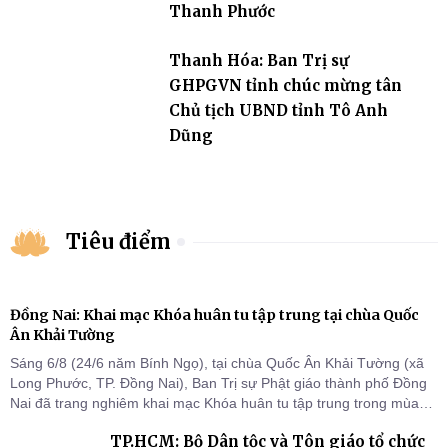
Thanh Phước
Thanh Hóa: Ban Trị sự
GHPGVN tỉnh chúc mừng tân
Chủ tịch UBND tỉnh Tô Anh
Dũng
Tiêu điểm
Đồng Nai: Khai mạc Khóa huân tu tập trung tại chùa Quốc
Ân Khải Tường
Sáng 6/8 (24/6 năm Bính Ngọ), tại chùa Quốc Ân Khải Tường (xã
Long Phước, TP. Đồng Nai), Ban Trị sự Phật giáo thành phố Đồng
Nai đã trang nghiêm khai mạc Khóa huân tu tập trung trong mùa
An cư kiết hạ Phật lịch 2570 dành cho chư Tăng hành giả an cư tại
TP.HCM: Bộ Dân tộc và Tôn giáo tổ chức
chỗ khu vực VII, VIII và trường hạ chùa Quốc Ân Khải Tường.