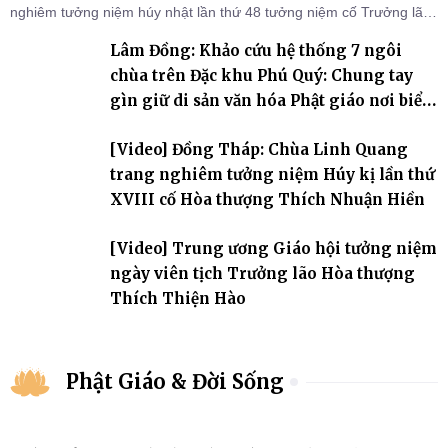
nghiêm tưởng niệm húy nhật lần thứ 48 tưởng niệm cố Trưởng lão
Hòa thượng thượng Hồng hạ Ân – bậc khai sơn Tổ đình Quảng Ân.
Lâm Đồng: Khảo cứu hệ thống 7 ngôi
Chư Tôn đức Tăng Ni, môn đồ pháp quyến cùng đông đảo thiện tín
Phật tử đã đồng vân tập về đạo tràng, th
chùa trên Đặc khu Phú Quý: Chung tay
gìn giữ di sản văn hóa Phật giáo nơi biển
đảo
[Video] Đồng Tháp: Chùa Linh Quang
trang nghiêm tưởng niệm Húy kị lần thứ
XVIII cố Hòa thượng Thích Nhuận Hiền
[Video] Trung ương Giáo hội tưởng niệm
ngày viên tịch Trưởng lão Hòa thượng
Thích Thiện Hào
Phật Giáo & Đời Sống