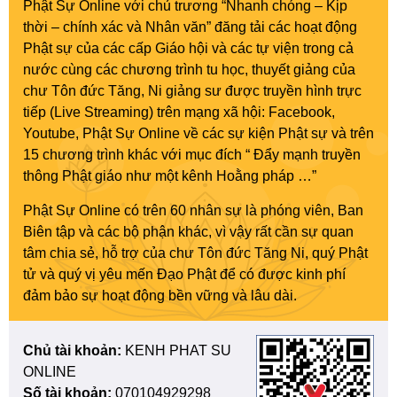
Phật Sự Online với chủ trương “Nhanh chóng – Kịp
thời – chính xác và Nhân văn” đăng tải các hoạt động
Phật sự của các cấp Giáo hội và các tự viện trong cả
nước cùng các chương trình tu học, thuyết giảng của
chư Tôn đức Tăng, Ni giảng sư được truyền hình trực
tiếp (Live Streaming) trên mạng xã hội: Facebook,
Youtube, Phật Sự Online về các sự kiện Phật sự và trên
15 chương trình khác với mục đích “ Đẩy mạnh truyền
thông Phật giáo như một kênh Hoằng pháp …”
Phật Sự Online có trên 60 nhân sự là phóng viên, Ban
Biên tập và các bộ phận khác, vì vậy rất cần sự quan
tâm chia sẻ, hỗ trợ của chư Tôn đức Tăng Ni, quý Phật
tử và quý vị yêu mến Đạo Phật để có được kinh phí
đảm bảo sự hoạt động bền vững và lâu dài.
Chủ tài khoản:
KENH PHAT SU
ONLINE
Số tài khoản:
070104929298