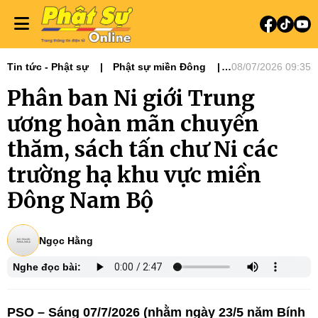
Tin tức - Phật sự
Phật sự miền Đông
08/07/2026 09:35
Phật sự TƯGH
Ni giới
Phân ban Ni giới Trung
Tin Tức Hoạt Động
Tiêu điểm
ương hoàn mãn chuyến
thăm, sách tấn chư Ni các
trường hạ khu vực miền
Đông Nam Bộ
Ngọc Hằng
Nghe đọc bài:
PSO – Sáng 07/7/2026 (nhằm ngày 23/5 năm Bính