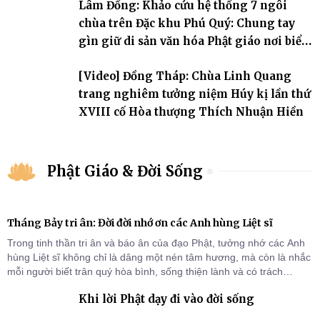
Lâm Đồng: Khảo cứu hệ thống 7 ngôi
chùa trên Đặc khu Phú Quý: Chung tay
gìn giữ di sản văn hóa Phật giáo nơi biển
đảo
[Video] Đồng Tháp: Chùa Linh Quang
trang nghiêm tưởng niệm Húy kị lần thứ
XVIII cố Hòa thượng Thích Nhuận Hiền
Phật Giáo & Đời Sống
Tháng Bảy tri ân: Đời đời nhớ ơn các Anh hùng Liệt sĩ
Trong tinh thần tri ân và báo ân của đạo Phật, tưởng nhớ các Anh
hùng Liệt sĩ không chỉ là dâng một nén tâm hương, mà còn là nhắc
mỗi người biết trân quý hòa bình, sống thiện lành và có trách
nhiệm với quê hương, đất nước.
Khi lời Phật dạy đi vào đời sống