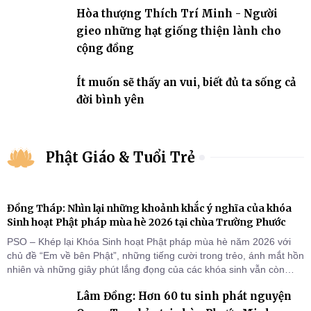
Hòa thượng Thích Trí Minh - Người
gieo những hạt giống thiện lành cho
cộng đồng
Ít muốn sẽ thấy an vui, biết đủ ta sống cả
đời bình yên
Phật Giáo & Tuổi Trẻ
Đồng Tháp: Nhìn lại những khoảnh khắc ý nghĩa của khóa
Sinh hoạt Phật pháp mùa hè 2026 tại chùa Trường Phước
PSO – Khép lại Khóa Sinh hoạt Phật pháp mùa hè năm 2026 với
chủ đề “Em về bên Phật”, những tiếng cười trong trẻo, ánh mắt hồn
nhiên và những giây phút lắng đọng của các khóa sinh vẫn còn
đọng lại dưới mái chùa Trường Phước (xã Tân Hương, tỉnh Đồng
Lâm Đồng: Hơn 60 tu sinh phát nguyện
Tháp). Những tuần tu học ngắn ngủi nhưng đã trở thành hành
trang quý báu, gieo những hạt giống thiện l