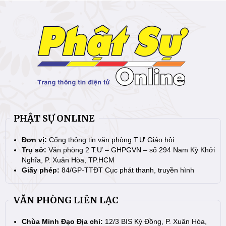
PHẬT SỰ ONLINE
Đơn vị:
Cổng thông tin văn phòng T.Ư Giáo hội
Trụ sở:
Văn phòng 2 T.Ư – GHPGVN – số 294 Nam Kỳ Khởi
Nghĩa, P. Xuân Hòa, TP.HCM
Giấy phép:
84/GP-TTĐT Cục phát thanh, truyền hình
VĂN PHÒNG LIÊN LẠC
Chùa Minh Đạo Địa chỉ:
12/3 BIS Kỳ Đồng, P. Xuân Hòa,