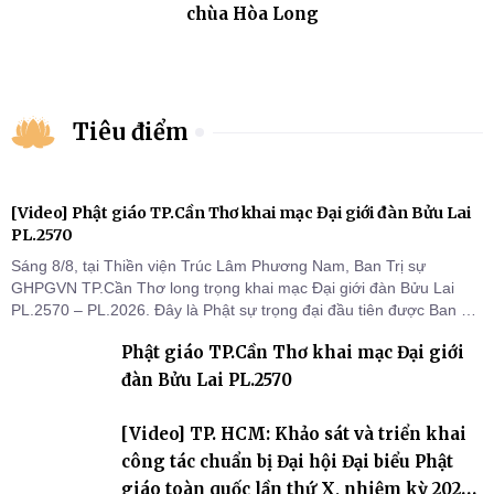
chùa Hòa Long
Tiêu điểm
[Video] Phật giáo TP.Cần Thơ khai mạc Đại giới đàn Bửu Lai
PL.2570
Sáng 8/8, tại Thiền viện Trúc Lâm Phương Nam, Ban Trị sự
GHPGVN TP.Cần Thơ long trọng khai mạc Đại giới đàn Bửu Lai
PL.2570 – PL.2026. Đây là Phật sự trọng đại đầu tiên được Ban Trị
sự triển khai sau thành công của Đại hội Phật giáo thành phố lần
Phật giáo TP.Cần Thơ khai mạc Đại giới
thứ I, thể hiện sự quan tâm đối với công tác truyền giới, đào tạo
Tăng tài và tiếp nối mạng mạch Tăng-g
đàn Bửu Lai PL.2570
[Video] TP. HCM: Khảo sát và triển khai
công tác chuẩn bị Đại hội Đại biểu Phật
giáo toàn quốc lần thứ X, nhiệm kỳ 2026-