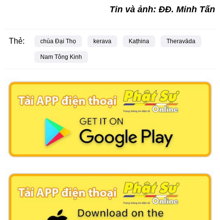
Tin và ảnh: ĐĐ. Minh Tấn
Thẻ:
chùa Đại Thọ
kerava
Kaṭhina
Theravāda
Nam Tông Kinh