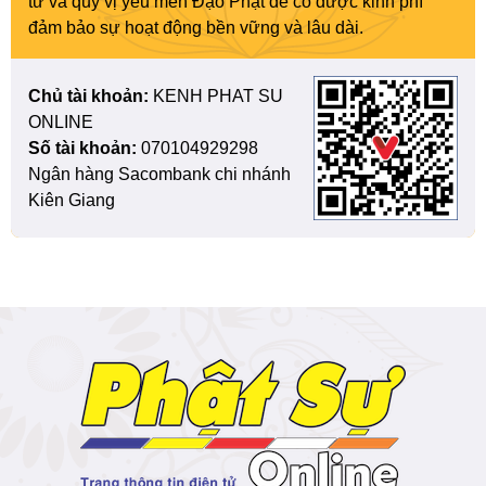
tử và quý vị yêu mến Đạo Phật để có được kinh phí
đảm bảo sự hoạt động bền vững và lâu dài.
Chủ tài khoản:
KENH PHAT SU
ONLINE
Số tài khoản:
070104929298
Ngân hàng Sacombank chi nhánh
Kiên Giang