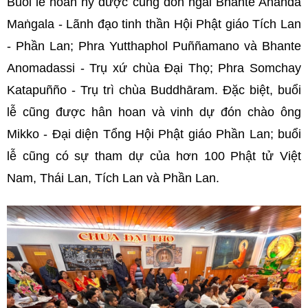
Buổi lễ hoan hỷ được cung đón ngài Bhante Ananda
Maṅgala - Lãnh đạo tinh thần Hội Phật giáo Tích Lan
- Phần Lan; Phra Yutthaphol Puññamano và Bhante
Anomadassi - Trụ xứ chùa Đại Thọ; Phra Somchay
Katapuñño - Trụ trì chùa Buddhāram. Đặc biệt, buổi
lễ cũng được hân hoan và vinh dự đón chào ông
Mikko - Đại diện Tổng Hội Phật giáo Phần Lan; buổi
lễ cũng có sự tham dự của hơn 100 Phật tử Việt
Nam, Thái Lan, Tích Lan và Phần Lan.