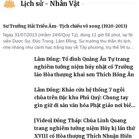
Lịch sử - Nhân Vật
Sư Trưởng Hải Triều Âm- Tịch chiếu vô song (1920-2013)
Ngày 31/07/2013 (nhằm 24/6/Quý Tỵ), đúng 11 giờ 56 phút, tại Ni
viện Dược Sư, Đức Trọng, Lâm Đồng, Sư trưởng thu thần thị tịch,
nhẹ nhàng như cánh hạc trắng bay về Tây phương, trụ thế 94 tuổi
đời, 60 hạ lạp.
Lâm Đồng: Tổ đình Quảng Ân Tự trang
nghiêm tưởng niệm húy nhật cố Trưởng
lão Hòa thượng khai sơn Thích Hồng Ân
Lâm Đồng: Khảo cứu hệ thống 7 ngôi
chùa trên Đặc khu Phú Quý: Chung tay
gìn giữ di sản văn hóa Phật giáo nơi biển
đảo
[Video] Đồng Tháp: Chùa Linh Quang
trang nghiêm tưởng niệm Húy kị lần thứ
XVIII cố Hòa thượng Thích Nhuận Hiền