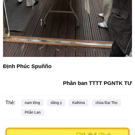
Định Phúc Spuñño
Phân ban TTTT PGNTK TƯ
Thẻ:
nam tông
dâng y
Kathina
chùa Đại Thọ
Phần Lan