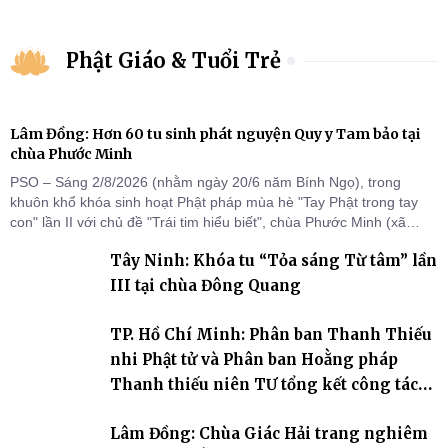
Phật Giáo & Tuổi Trẻ
Lâm Đồng: Hơn 60 tu sinh phát nguyện Quy y Tam bảo tại
chùa Phước Minh
PSO – Sáng 2/8/2026 (nhằm ngày 20/6 năm Bính Ngọ), trong
khuôn khổ khóa sinh hoạt Phật pháp mùa hè "Tay Phật trong tay
con" lần II với chủ đề "Trái tim hiểu biết", chùa Phước Minh (xã
Hàm Kiệm) đã trang nghiêm tổ chức lễ phát nguyện quy y Tam bảo
Tây Ninh: Khóa tu “Tỏa sáng Từ tâm” lần
cho hơn 60 tu sinh.
III tại chùa Đông Quang
TP. Hồ Chí Minh: Phân ban Thanh Thiếu
nhi Phật tử và Phân ban Hoằng pháp
Thanh thiếu niên TƯ tổng kết công tác
Phật sự nhiệm kỳ IX (2022 – 2027)
Lâm Đồng: Chùa Giác Hải trang nghiêm