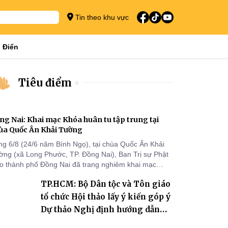
Tin theo khu vực
 Điển
Tiêu điểm
ng Nai: Khai mạc Khóa huân tu tập trung tại
ùa Quốc Ân Khải Tường
ng 6/8 (24/6 năm Bính Ngọ), tại chùa Quốc Ân Khải
ờng (xã Long Phước, TP. Đồng Nai), Ban Trị sự Phật
áo thành phố Đồng Nai đã trang nghiêm khai mạc
a huân tu tập trung trong mùa An cư kiết hạ Phật lịch
TP.HCM: Bộ Dân tộc và Tôn giáo
70 dành cho chư Tăng hành giả an cư tại chỗ khu vực
I, VIII và trường hạ chùa Quốc Ân Khải Tường.
tổ chức Hội thảo lấy ý kiến góp ý
Dự thảo Nghị định hướng dẫn
thi hành Luật Tín ngưỡng, tôn