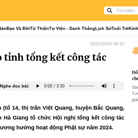
Bản
Đạo Và Đời
Từ Thiện
Tự Viện - Danh Thắng
Lịch Sử
Tuổi Trẻ
Kinh
20/01/2024 08:20
 tỉnh tổng kết công tác
Đồ
ch
Nghe đọc bài:
Sá
Tư
gi
Khó
n (tổ 14, thị trấn Việt Quang, huyện Bắc Quang,
25
 Hà Giang tổ chức Hội nghị tổng kết công tác
VI
phương hướng hoạt động Phật sự năm 2024.