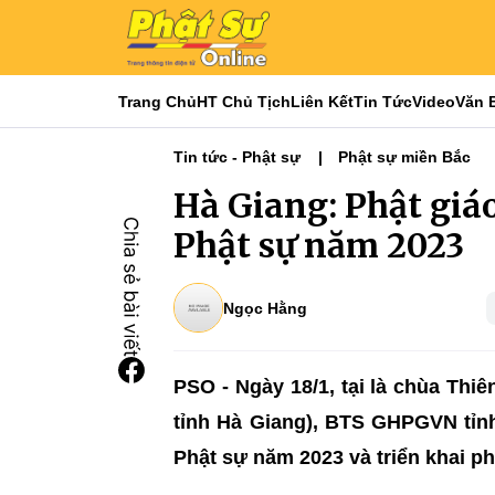
Trang Chủ
HT Chủ Tịch
Liên Kết
Tin Tức
Video
Văn 
Tin tức - Phật sự
Phật sự miền Bắc
Hà Giang: Phật giáo
Phật sự năm 2023
Ngọc Hằng
PSO - Ngày 18/1, tại là chùa Thiê
tỉnh Hà Giang), BTS GHPGVN tỉnh
Phật sự năm 2023 và triển khai 