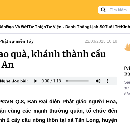
Bản
Đạo Và Đời
Từ Thiện
Tự Viện - Danh Thắng
Lịch Sử
Tuổi Trẻ
Kinh
Phật sự miền Tây
22/03/2025 10:18
rao quà, khánh thành cầu
 An
[V
Bử
Nghe đọc bài:
Sá
sự
đà
đại
PGVN Q.8, Ban Đại diện Phật giáo người Hoa,
của
uận cùng các mạnh thường quân, tổ chức đến
qua
và
nh 2 cây cầu nông thôn tại xã Tân Long, huyện