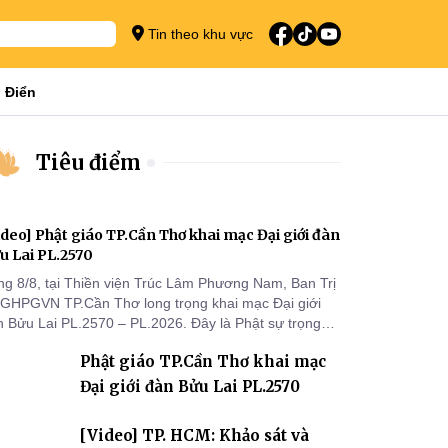
Tin theo khu vực
 Điển
Tiêu điểm
ideo] Phật giáo TP.Cần Thơ khai mạc Đại giới đàn
u Lai PL.2570
ng 8/8, tại Thiền viện Trúc Lâm Phương Nam, Ban Trị
 GHPGVN TP.Cần Thơ long trọng khai mạc Đại giới
n Bửu Lai PL.2570 – PL.2026. Đây là Phật sự trọng
 đầu tiên được Ban Trị sự triển khai sau thành công
Phật giáo TP.Cần Thơ khai mạc
 Đại hội Phật giáo thành phố lần thứ I, thể hiện sự
n tâm đối với công tác truyền giới, đào tạo Tăng tài
Đại giới đàn Bửu Lai PL.2570
 tiếp nối mạng mạch Tăng-g
[Video] TP. HCM: Khảo sát và