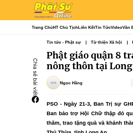
Trang Chủ
HT Chủ Tịch
Liên Kết
Tin Tức
Video
Văn 
Tin tức - Phật sự
Từ thiện Xã hội
Phật giáo quận 8 t
nông thôn tại Long
Ngọc Hằng
PSO - Ngày 21-3, Ban Trị sự GH
Ban bảo trợ Hội Chữ thập đỏ q
thăm, trao tặng quà và khánh thà
Thủ Thừa, tỉnh Long An.