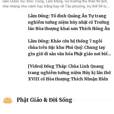
viện Dược Sư, Đức Trọng, Lâm Đồng, Sư trưởng thu thần thị tịch,
nhẹ nhàng như cánh hạc trắng bay về Tây phương, trụ thế 94 tuổi
đời, 60 hạ lạp.
Lâm Đồng: Tổ đình Quảng Ân Tự trang
nghiêm tưởng niệm húy nhật cố Trưởng
lão Hòa thượng khai sơn Thích Hồng Ân
Lâm Đồng: Khảo cứu hệ thống 7 ngôi
chùa trên Đặc khu Phú Quý: Chung tay
gìn giữ di sản văn hóa Phật giáo nơi biển
đảo
[Video] Đồng Tháp: Chùa Linh Quang
trang nghiêm tưởng niệm Húy kị lần thứ
XVIII cố Hòa thượng Thích Nhuận Hiền
Phật Giáo & Đời Sống