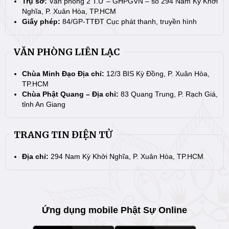
Trụ sở:
Văn phòng 2 T.Ư – GHPGVN – số 294 Nam Kỳ Khởi
Nghĩa, P. Xuân Hòa, TP.HCM
Giấy phép:
84/GP-TTĐT Cục phát thanh, truyền hình
VĂN PHÒNG LIÊN LẠC
Chùa Minh Đạo Địa chỉ:
12/3 BIS Kỳ Đồng, P. Xuân Hòa,
TP.HCM
Chùa Phật Quang – Địa chỉ:
83 Quang Trung, P. Rạch Giá,
tỉnh An Giang
TRANG TIN ĐIỆN TỬ
Địa chỉ:
294 Nam Kỳ Khởi Nghĩa, P. Xuân Hòa, TP.HCM
Ứng dụng mobile Phật Sự Online