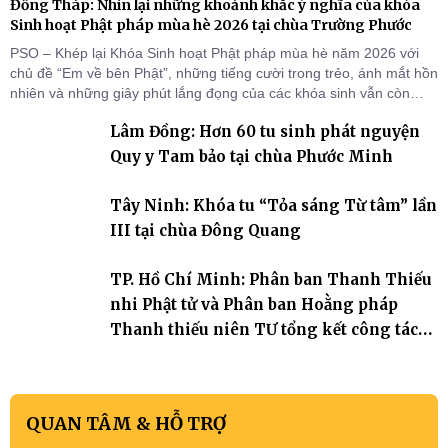
Đồng Tháp: Nhìn lại những khoảnh khắc ý nghĩa của khóa
Sinh hoạt Phật pháp mùa hè 2026 tại chùa Trường Phước
PSO – Khép lại Khóa Sinh hoạt Phật pháp mùa hè năm 2026 với
chủ đề “Em về bên Phật”, những tiếng cười trong trẻo, ánh mắt hồn
nhiên và những giây phút lắng đọng của các khóa sinh vẫn còn
đọng lại dưới mái chùa Trường Phước (xã Tân Hương, tỉnh Đồng
Lâm Đồng: Hơn 60 tu sinh phát nguyện
Tháp). Những tuần tu học ngắn ngủi nhưng đã trở thành hành
trang quý báu, gieo những hạt giống thiện l
Quy y Tam bảo tại chùa Phước Minh
Tây Ninh: Khóa tu “Tỏa sáng Từ tâm” lần
III tại chùa Đông Quang
TP. Hồ Chí Minh: Phân ban Thanh Thiếu
nhi Phật tử và Phân ban Hoằng pháp
Thanh thiếu niên TƯ tổng kết công tác
Phật sự nhiệm kỳ IX (2022 – 2027)
QUAN TÂM & HỖ TRỢ