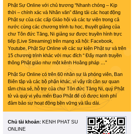
Phật Sự Online với chủ trương “Nhanh chóng – Kịp
thời – chính xác và Nhân văn” đăng tải các hoạt động
Phật sự của các cấp Giáo hội và các tự viện trong cả
nước cùng các chương trình tu học, thuyết giảng của
chư Tôn đức Tăng, Ni giảng sư được truyền hình trực
tiếp (Live Streaming) trên mạng xã hội: Facebook,
Youtube, Phật Sự Online về các sự kiện Phật sự và trên
15 chương trình khác với mục đích “ Đẩy mạnh truyền
thông Phật giáo như một kênh Hoằng pháp …”
Phật Sự Online có trên 60 nhân sự là phóng viên, Ban
Biên tập và các bộ phận khác, vì vậy rất cần sự quan
tâm chia sẻ, hỗ trợ của chư Tôn đức Tăng Ni, quý Phật
tử và quý vị yêu mến Đạo Phật để có được kinh phí
đảm bảo sự hoạt động bền vững và lâu dài.
Chủ tài khoản:
KENH PHAT SU
ONLINE