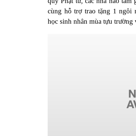
quý Phật tử, các nhà hảo tâm g
cùng hỗ trợ trao tặng 1 ngôi
học sinh nhân mùa tựu trường 