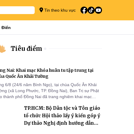
Tin theo khu vực
 Điển
Tiêu điểm
ng Nai: Khai mạc Khóa huân tu tập trung tại
ùa Quốc Ân Khải Tường
ng 6/8 (24/6 năm Bính Ngọ), tại chùa Quốc Ân Khải
ờng (xã Long Phước, TP. Đồng Nai), Ban Trị sự Phật
áo thành phố Đồng Nai đã trang nghiêm khai mạc
a huân tu tập trung trong mùa An cư kiết hạ Phật lịch
TP.HCM: Bộ Dân tộc và Tôn giáo
70 dành cho chư Tăng hành giả an cư tại chỗ khu vực
I, VIII và trường hạ chùa Quốc Ân Khải Tường.
tổ chức Hội thảo lấy ý kiến góp ý
Dự thảo Nghị định hướng dẫn
thi hành Luật Tín ngưỡng, tôn