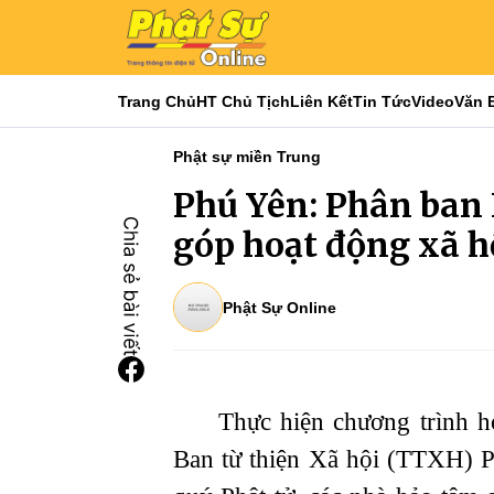
Trang Chủ
HT Chủ Tịch
Liên Kết
Tin Tức
Video
Văn 
Phật sự miền Trung
Phú Yên: Phân ban N
góp hoạt động xã h
Phật Sự Online
Thực hiện chương trình hoạ
Ban từ thiện Xã hội (TTXH) P