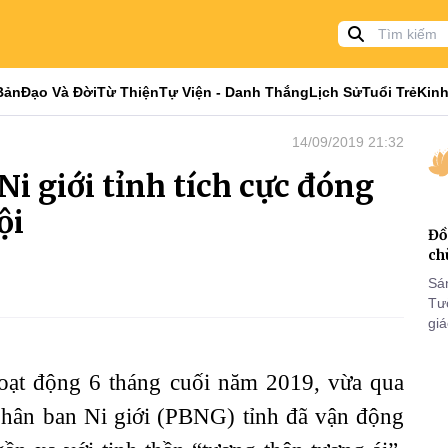
Bản
Đạo Và Đời
Từ Thiện
Tự Viện - Danh Thắng
Lịch Sử
Tuổi Trẻ
Kinh
14/09/2019 21:32
i giới tỉnh tích cực đóng
ội
Đồ
ch
Sá
Tư
gi
Khó
25
t động 6 tháng cuối năm 2019, vừa qua
VI
hân ban Ni giới (PBNG) tỉnh đã vận động