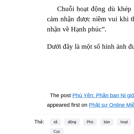
Chuỗi hoạt động dù khép lạ
cảm nhận được niềm vui khi th
nhận về Hạnh phúc”.
Dưới đây là một số hình ảnh đư
The post
Phú Yên: Phân ban Ni giới
appeared first on
Phật sự Online Mi
Thẻ:
xã
động
Phú
bàn
hoạt
Cục