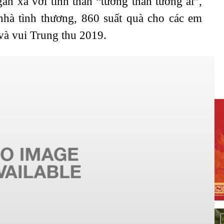
ần xa với tinh thần “tương thân tương ái”,
 nhà tình thương, 860 suất quà cho các em
và vui Trung thu 2019.