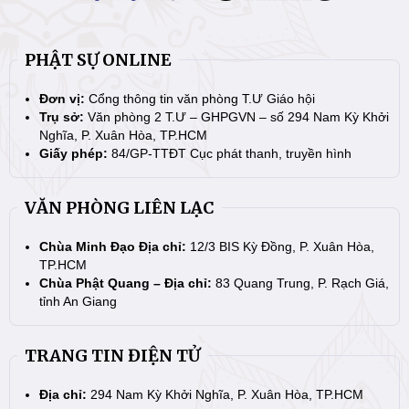
PHẬT SỰ ONLINE
Đơn vị:
Cổng thông tin văn phòng T.Ư Giáo hội
Trụ sở:
Văn phòng 2 T.Ư – GHPGVN – số 294 Nam Kỳ Khởi
Nghĩa, P. Xuân Hòa, TP.HCM
Giấy phép:
84/GP-TTĐT Cục phát thanh, truyền hình
VĂN PHÒNG LIÊN LẠC
Chùa Minh Đạo Địa chỉ:
12/3 BIS Kỳ Đồng, P. Xuân Hòa,
TP.HCM
Chùa Phật Quang – Địa chỉ:
83 Quang Trung, P. Rạch Giá,
tỉnh An Giang
TRANG TIN ĐIỆN TỬ
Địa chỉ:
294 Nam Kỳ Khởi Nghĩa, P. Xuân Hòa, TP.HCM