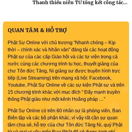
Thanh thiếu niên TƯ tổng kết công tác
Phật sự nhiệm kỳ IX (2022 – 2027)
QUAN TÂM & HỖ TRỢ
Phật Sự Online với chủ trương “Nhanh chóng – Kịp
thời – chính xác và Nhân văn” đăng tải các hoạt động
Phật sự của các cấp Giáo hội và các tự viện trong cả
nước cùng các chương trình tu học, thuyết giảng của
chư Tôn đức Tăng, Ni giảng sư được truyền hình trực
tiếp (Live Streaming) trên mạng xã hội: Facebook,
Youtube, Phật Sự Online về các sự kiện Phật sự và trên
15 chương trình khác với mục đích “ Đẩy mạnh truyền
thông Phật giáo như một kênh Hoằng pháp …”
Phật Sự Online có trên 60 nhân sự là phóng viên, Ban
Biên tập và các bộ phận khác, vì vậy rất cần sự quan
tâm chia sẻ, hỗ trợ của chư Tôn đức Tăng Ni, quý Phật
tử và quý vị yêu mến Đạo Phật để có được kinh phí