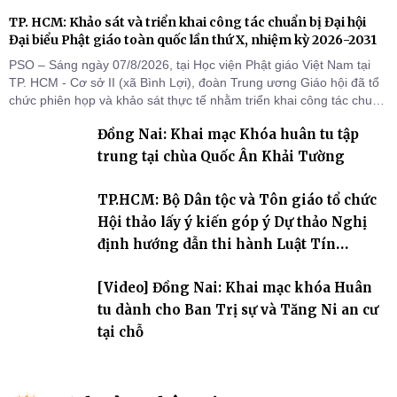
TP. HCM: Khảo sát và triển khai công tác chuẩn bị Đại hội
Đại biểu Phật giáo toàn quốc lần thứ X, nhiệm kỳ 2026-2031
PSO – Sáng ngày 07/8/2026, tại Học viện Phật giáo Việt Nam tại
TP. HCM - Cơ sở II (xã Bình Lợi), đoàn Trung ương Giáo hội đã tổ
chức phiên họp và khảo sát thực tế nhằm triển khai công tác chuẩn
bị Đại hội Đại biểu Phật giáo toàn quốc lần thứ X, nhiệm kỳ 2026-
Đồng Nai: Khai mạc Khóa huân tu tập
2031.
trung tại chùa Quốc Ân Khải Tường
TP.HCM: Bộ Dân tộc và Tôn giáo tổ chức
Hội thảo lấy ý kiến góp ý Dự thảo Nghị
định hướng dẫn thi hành Luật Tín
ngưỡng, tôn giáo
[Video] Đồng Nai: Khai mạc khóa Huân
tu dành cho Ban Trị sự và Tăng Ni an cư
tại chỗ