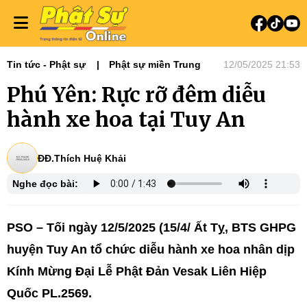
Tin tức - Phật sự
Phật sự miền Trung
12/05/2025 21:53
Phú Yên: Rực rỡ đêm diễu
hành xe hoa tại Tuy An
ĐĐ.Thích Huệ Khải
Nghe đọc bài:
PSO – Tối ngày 12/5/2025 (15/4/ Ất Tỵ, BTS GHPG
huyện Tuy An tổ chức diễu hành xe hoa nhân dịp
Kính Mừng Đại Lễ Phật Đản Vesak Liên Hiệp
Quốc PL.2569.