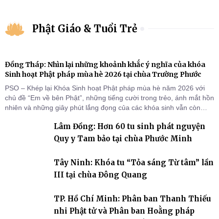
Phật Giáo & Tuổi Trẻ
Đồng Tháp: Nhìn lại những khoảnh khắc ý nghĩa của khóa
Sinh hoạt Phật pháp mùa hè 2026 tại chùa Trường Phước
PSO – Khép lại Khóa Sinh hoạt Phật pháp mùa hè năm 2026 với
chủ đề “Em về bên Phật”, những tiếng cười trong trẻo, ánh mắt hồn
nhiên và những giây phút lắng đọng của các khóa sinh vẫn còn
đọng lại dưới mái chùa Trường Phước (xã Tân Hương, tỉnh Đồng
Lâm Đồng: Hơn 60 tu sinh phát nguyện
Tháp). Những tuần tu học ngắn ngủi nhưng đã trở thành hành
trang quý báu, gieo những hạt giống thiện l
Quy y Tam bảo tại chùa Phước Minh
Tây Ninh: Khóa tu “Tỏa sáng Từ tâm” lần
III tại chùa Đông Quang
TP. Hồ Chí Minh: Phân ban Thanh Thiếu
nhi Phật tử và Phân ban Hoằng pháp