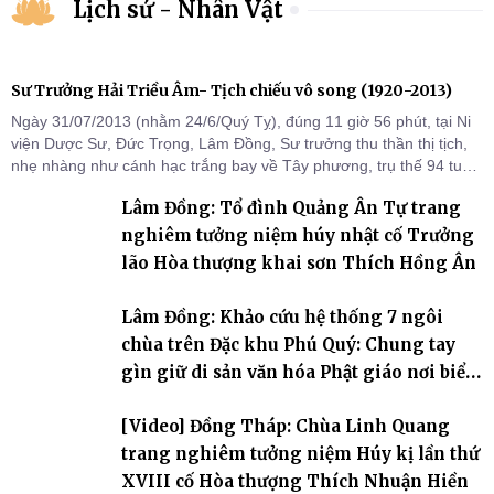
Lịch sử - Nhân Vật
Sư Trưởng Hải Triều Âm- Tịch chiếu vô song (1920-2013)
Ngày 31/07/2013 (nhằm 24/6/Quý Tỵ), đúng 11 giờ 56 phút, tại Ni
viện Dược Sư, Đức Trọng, Lâm Đồng, Sư trưởng thu thần thị tịch,
nhẹ nhàng như cánh hạc trắng bay về Tây phương, trụ thế 94 tuổi
đời, 60 hạ lạp.
Lâm Đồng: Tổ đình Quảng Ân Tự trang
nghiêm tưởng niệm húy nhật cố Trưởng
lão Hòa thượng khai sơn Thích Hồng Ân
Lâm Đồng: Khảo cứu hệ thống 7 ngôi
chùa trên Đặc khu Phú Quý: Chung tay
gìn giữ di sản văn hóa Phật giáo nơi biển
đảo
[Video] Đồng Tháp: Chùa Linh Quang
trang nghiêm tưởng niệm Húy kị lần thứ
XVIII cố Hòa thượng Thích Nhuận Hiền