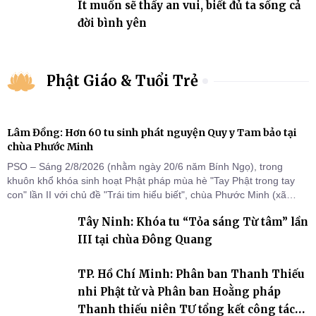
Ít muốn sẽ thấy an vui, biết đủ ta sống cả
đời bình yên
Phật Giáo & Tuổi Trẻ
Lâm Đồng: Hơn 60 tu sinh phát nguyện Quy y Tam bảo tại
chùa Phước Minh
PSO – Sáng 2/8/2026 (nhằm ngày 20/6 năm Bính Ngọ), trong
khuôn khổ khóa sinh hoạt Phật pháp mùa hè "Tay Phật trong tay
con" lần II với chủ đề "Trái tim hiểu biết", chùa Phước Minh (xã
Hàm Kiệm) đã trang nghiêm tổ chức lễ phát nguyện quy y Tam bảo
Tây Ninh: Khóa tu “Tỏa sáng Từ tâm” lần
cho hơn 60 tu sinh.
III tại chùa Đông Quang
TP. Hồ Chí Minh: Phân ban Thanh Thiếu
nhi Phật tử và Phân ban Hoằng pháp
Thanh thiếu niên TƯ tổng kết công tác