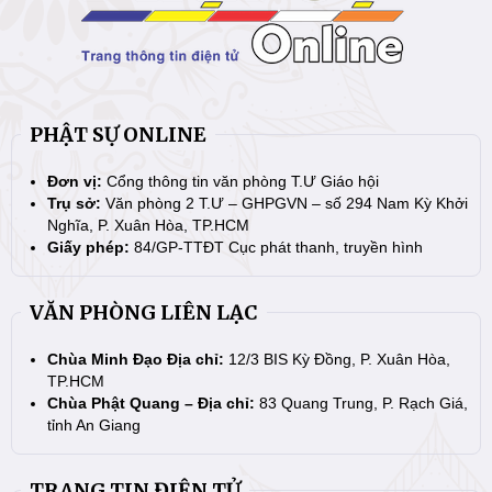
PHẬT SỰ ONLINE
Đơn vị:
Cổng thông tin văn phòng T.Ư Giáo hội
Trụ sở:
Văn phòng 2 T.Ư – GHPGVN – số 294 Nam Kỳ Khởi
Nghĩa, P. Xuân Hòa, TP.HCM
Giấy phép:
84/GP-TTĐT Cục phát thanh, truyền hình
VĂN PHÒNG LIÊN LẠC
Chùa Minh Đạo Địa chỉ:
12/3 BIS Kỳ Đồng, P. Xuân Hòa,
TP.HCM
Chùa Phật Quang – Địa chỉ:
83 Quang Trung, P. Rạch Giá,
tỉnh An Giang
TRANG TIN ĐIỆN TỬ