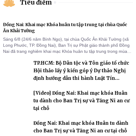
Tiêu điểm
Đồng Nai: Khai mạc Khóa huân tu tập trung tại chùa Quốc
Ân Khải Tường
Sáng 6/8 (24/6 năm Bính Ngọ), tại chùa Quốc Ân Khải Tường (xã
Long Phước, TP. Đồng Nai), Ban Trị sự Phật giáo thành phố Đồng
Nai đã trang nghiêm khai mạc Khóa huân tu tập trung trong mùa
An cư kiết hạ Phật lịch 2570 dành cho chư Tăng hành giả an cư tại
TP.HCM: Bộ Dân tộc và Tôn giáo tổ chức
chỗ khu vực VII, VIII và trường hạ chùa Quốc Ân Khải Tường.
Hội thảo lấy ý kiến góp ý Dự thảo Nghị
định hướng dẫn thi hành Luật Tín
ngưỡng, tôn giáo
[Video] Đồng Nai: Khai mạc khóa Huân
tu dành cho Ban Trị sự và Tăng Ni an cư
tại chỗ
Đồng Nai: Khai mạc khóa Huân tu dành
cho Ban Trị sự và Tăng Ni an cư tại chỗ