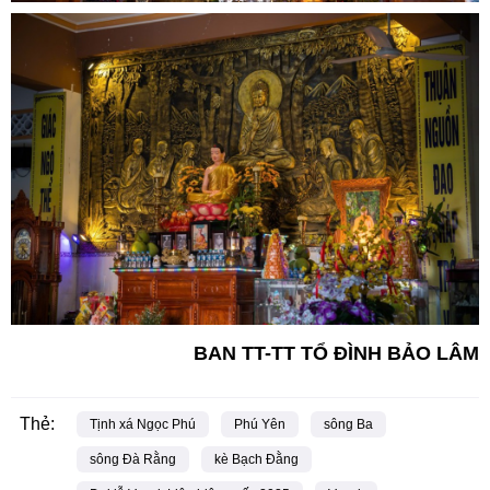
BAN TT-TT TỔ ĐÌNH BẢO LÂM
Thẻ:
Tịnh xá Ngọc Phú
Phú Yên
sông Ba
sông Đà Rằng
kè Bạch Đằng