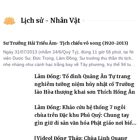
Lịch sử - Nhân Vật
Sư Trưởng Hải Triều Âm- Tịch chiếu vô song (1920-2013)
Ngày 31/07/2013 (nhằm 24/6/Quý Tỵ), đúng 11 giờ 56 phút, tại Ni
viện Dược Sư, Đức Trọng, Lâm Đồng, Sư trưởng thu thần thị tịch,
nhẹ nhàng như cánh hạc trắng bay về Tây phương, trụ thế 94 tuổi
đời, 60 hạ lạp.
Lâm Đồng: Tổ đình Quảng Ân Tự trang
nghiêm tưởng niệm húy nhật cố Trưởng
lão Hòa thượng khai sơn Thích Hồng Ân
Lâm Đồng: Khảo cứu hệ thống 7 ngôi
chùa trên Đặc khu Phú Quý: Chung tay
gìn giữ di sản văn hóa Phật giáo nơi biển
đảo
[Video] Đồng Tháp: Chùa Linh Quang