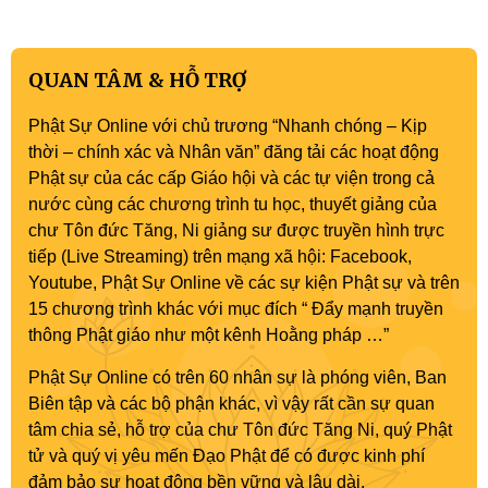
QUAN TÂM & HỖ TRỢ
Phật Sự Online với chủ trương “Nhanh chóng – Kịp
thời – chính xác và Nhân văn” đăng tải các hoạt động
Phật sự của các cấp Giáo hội và các tự viện trong cả
nước cùng các chương trình tu học, thuyết giảng của
chư Tôn đức Tăng, Ni giảng sư được truyền hình trực
tiếp (Live Streaming) trên mạng xã hội: Facebook,
Youtube, Phật Sự Online về các sự kiện Phật sự và trên
15 chương trình khác với mục đích “ Đẩy mạnh truyền
thông Phật giáo như một kênh Hoằng pháp …”
Phật Sự Online có trên 60 nhân sự là phóng viên, Ban
Biên tập và các bộ phận khác, vì vậy rất cần sự quan
tâm chia sẻ, hỗ trợ của chư Tôn đức Tăng Ni, quý Phật
tử và quý vị yêu mến Đạo Phật để có được kinh phí
đảm bảo sự hoạt động bền vững và lâu dài.