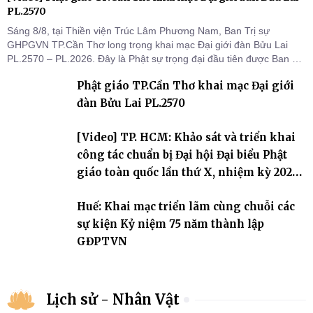
PL.2570
Sáng 8/8, tại Thiền viện Trúc Lâm Phương Nam, Ban Trị sự
GHPGVN TP.Cần Thơ long trọng khai mạc Đại giới đàn Bửu Lai
PL.2570 – PL.2026. Đây là Phật sự trọng đại đầu tiên được Ban Trị
sự triển khai sau thành công của Đại hội Phật giáo thành phố lần
Phật giáo TP.Cần Thơ khai mạc Đại giới
thứ I, thể hiện sự quan tâm đối với công tác truyền giới, đào tạo
Tăng tài và tiếp nối mạng mạch Tăng-g
đàn Bửu Lai PL.2570
[Video] TP. HCM: Khảo sát và triển khai
công tác chuẩn bị Đại hội Đại biểu Phật
giáo toàn quốc lần thứ X, nhiệm kỳ 2026-
2031
Huế: Khai mạc triển lãm cùng chuỗi các
sự kiện Kỷ niệm 75 năm thành lập
GĐPTVN
Lịch sử - Nhân Vật