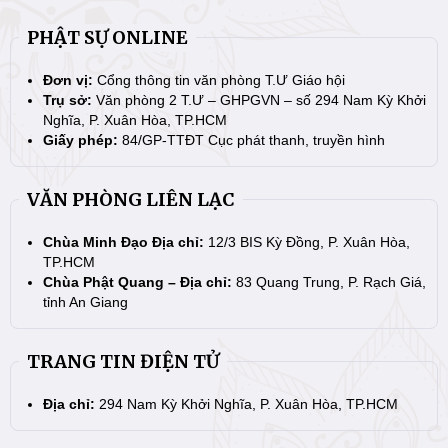
PHẬT SỰ ONLINE
Đơn vị:
Cổng thông tin văn phòng T.Ư Giáo hội
Trụ sở:
Văn phòng 2 T.Ư – GHPGVN – số 294 Nam Kỳ Khởi
Nghĩa, P. Xuân Hòa, TP.HCM
Giấy phép:
84/GP-TTĐT Cục phát thanh, truyền hình
VĂN PHÒNG LIÊN LẠC
Chùa Minh Đạo Địa chỉ:
12/3 BIS Kỳ Đồng, P. Xuân Hòa,
TP.HCM
Chùa Phật Quang – Địa chỉ:
83 Quang Trung, P. Rạch Giá,
tỉnh An Giang
TRANG TIN ĐIỆN TỬ
Địa chỉ:
294 Nam Kỳ Khởi Nghĩa, P. Xuân Hòa, TP.HCM