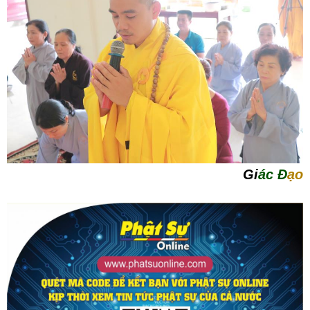
Gi
ác
Đ
ạo