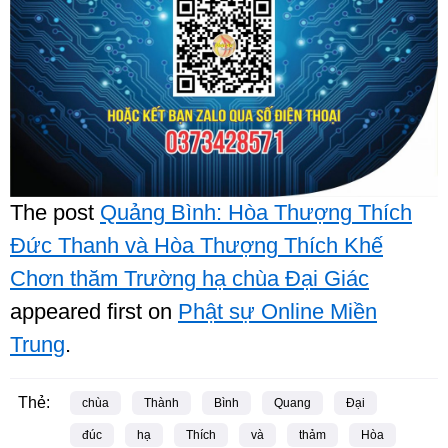
The post
Quảng Bình: Hòa Thượng Thích
Đức Thanh và Hòa Thượng Thích Khế
Chơn thăm Trường hạ chùa Đại Giác
appeared first on
Phật sự Online Miền
Trung
.
Thẻ:
chùa
Thành
Bình
Quang
Đại
đúc
hạ
Thích
và
thảm
Hòa