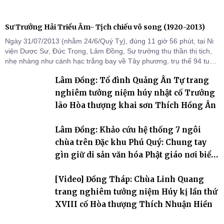
Sư Trưởng Hải Triều Âm- Tịch chiếu vô song (1920-2013)
Ngày 31/07/2013 (nhằm 24/6/Quý Tỵ), đúng 11 giờ 56 phút, tại Ni
viện Dược Sư, Đức Trọng, Lâm Đồng, Sư trưởng thu thần thị tịch,
nhẹ nhàng như cánh hạc trắng bay về Tây phương, trụ thế 94 tuổi
đời, 60 hạ lạp.
Lâm Đồng: Tổ đình Quảng Ân Tự trang
nghiêm tưởng niệm húy nhật cố Trưởng
lão Hòa thượng khai sơn Thích Hồng Ân
Lâm Đồng: Khảo cứu hệ thống 7 ngôi
chùa trên Đặc khu Phú Quý: Chung tay
gìn giữ di sản văn hóa Phật giáo nơi biển
đảo
[Video] Đồng Tháp: Chùa Linh Quang
trang nghiêm tưởng niệm Húy kị lần thứ
XVIII cố Hòa thượng Thích Nhuận Hiền