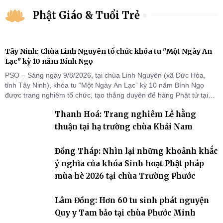
Phật Giáo & Tuổi Trẻ
Tây Ninh: Chùa Linh Nguyên tổ chức khóa tu "Một Ngày An
Lạc" kỳ 10 năm Bính Ngọ
PSO – Sáng ngày 9/8/2026, tại chùa Linh Nguyên (xã Đức Hòa,
tỉnh Tây Ninh), khóa tu “Một Ngày An Lạc” kỳ 10 năm Bính Ngọ
được trang nghiêm tổ chức, tạo thắng duyên để hàng Phật tử tại
gia trở về nương tựa Tam bảo, lắng đọng thân tâm và vun bồi đời
Thanh Hoá: Trang nghiêm Lễ hằng
sống thiện lành.
thuận tại hạ trường chùa Khải Nam
Đồng Tháp: Nhìn lại những khoảnh khắc
ý nghĩa của khóa Sinh hoạt Phật pháp
mùa hè 2026 tại chùa Trường Phước
Lâm Đồng: Hơn 60 tu sinh phát nguyện
Quy y Tam bảo tại chùa Phước Minh