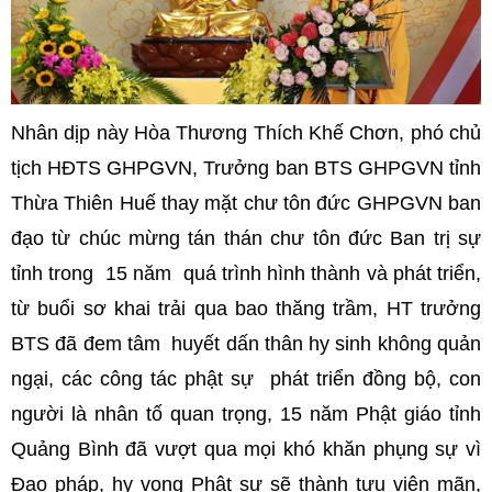
Nhân dịp này Hòa Thương Thích Khế Chơn, phó chủ
tịch HĐTS GHPGVN, Trưởng ban BTS GHPGVN tỉnh
Thừa Thiên Huế thay mặt chư tôn đức GHPGVN ban
đạo từ chúc mừng tán thán chư tôn đức Ban trị sự
tỉnh trong 15 năm quá trình hình thành và phát triển,
từ buổi sơ khai trải qua bao thăng trầm, HT trưởng
BTS đã đem tâm huyết dấn thân hy sinh không quản
ngại, các công tác phật sự phát triển đồng bộ, con
người là nhân tố quan trọng, 15 năm Phật giáo tỉnh
Quảng Bình đã vượt qua mọi khó khăn phụng sự vì
Đạo pháp, hy vọng Phật sự sẽ thành tựu viên mãn,